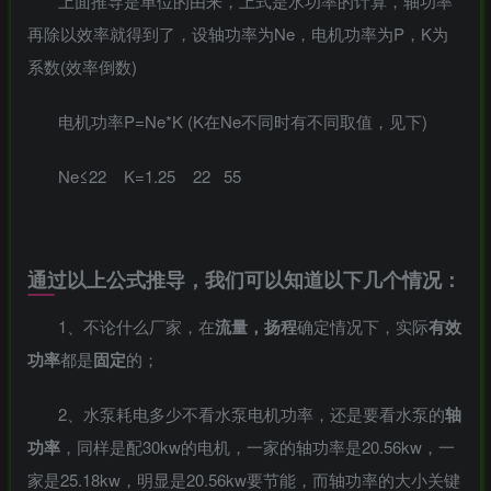
上面推导是单位的由来，上式是水功率的计算，轴功率
再除以效率就得到了，设轴功率为Ne，电机功率为P，K为
系数(效率倒数)
电机功率P=Ne*K (K在Ne不同时有不同取值，见下)
Ne≤22 K=1.25 22 55
通过以上公式推导，我们可以知道以下几个情况：
1、不论什么厂家，在
流量，扬程
确定情况下，实际
有效
功率
都是
固定
的；
2、水泵耗电多少不看水泵电机功率，还是要看
水泵的
轴
功率
，同样是配30kw的电机，一家的轴功率是20.56kw，一
家是25.18kw，明显是20.56kw要节能，而轴功率的大小关键