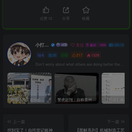
点赞
12
分享
收藏
小打小闹
关注
极好 · 1000
UID:12
6
20
3
217
1328
Don’t worry about what others are doing better than you. Concentrate on beating your own records every day.
张雪峰先生追悼会，究竟是谁在定性出现了“恶劣事件”？
警虎赵翔：自称贵州“土皇帝”，没有茅台不上桌，金钱、美女来者不拒
上一篇
下一篇
挖到宝了！自托管记账神
【图解系列】机械制造工艺