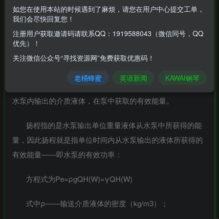
如您在使用本站的时候遇到了麻烦，请您在用户中心提交工单，
功率指的是单位时间水泵所做功的大小，符号N表示，
我们会尽快回复您！
常用单位有：公斤·米/秒、千瓦、马力，动力设备电动机功率
注册用户获取邀请码请联系QQ：1919588043（微信同号，QQ
优先）！
单位用千瓦表示，柴油机或汽油机功率单位用马力表示。\
关注微信公众号“寻找资源网”免费获取优惠码！
TIPS
什么是水泵的有效功率？
老桶蜂蜜
英语新闻
KAWAI钢琴
有效功率又称之为输出功率，用Pe表示，单位时间内从
水泵内输出的介质液体，在泵中获取的有效能量。
扬程指的是水泵输出单位重量液体从水泵中所获得的能
量，因此扬程就是指单位时间内从水泵输出的液体所获得的
有效能量——即水泵的有效功率：
方程式为Pe=ρgQH(W)=γQH(W)
式中ρ——输送介质液体的密度（kg/m3）；