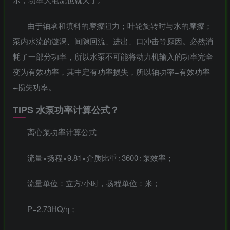
由于轴承和填料的摩擦阻力；叶轮旋转时与水的摩擦；
泵内水流的漩涡、间隙回流、进出、口冲击等原因。必然消
耗了一部分功率，所以水泵不可能将动力机输入的功率完全
变为有效功率，其中定有功率损失，所以轴功率=有效功率
+损失功率。
TIPS 水泵功率计算公式？
离心泵功率计算公式
流量×扬程×9.81×介质比重÷3600÷泵效率；
-
流量单位：立方/小时，扬程单位：米；
idgets/widgets-
P=2.73HQ/η；
团购中