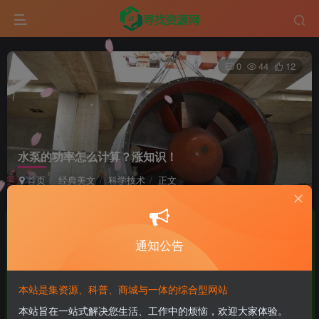
0
44
12
水泵的功率怎么计算？涨知识！
首页
经典美文
科学技术
正文
小打小闹
极好 · 1000
UID:12
关注
私信
1个月前发布
通知公告
商城已上线，快去看看吧！
本站是集资源、科普、商城与一体的综合型网站
TIPS 什么是水泵的功率？
本站旨在一站式解决您生活、工作中的烦恼，欢迎大家体验。