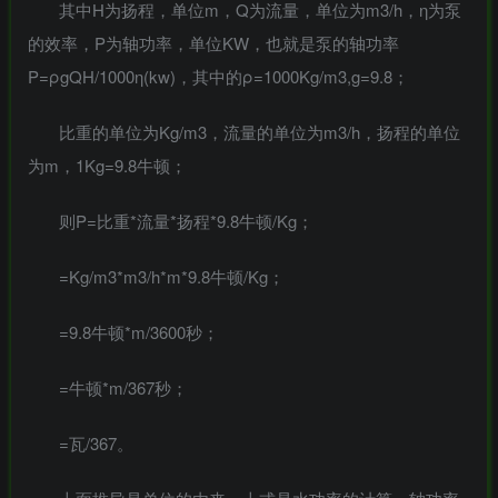
其中H为扬程，单位m，Q为流量，单位为m3/h，η为泵
的效率，P为轴功率，单位KW，也就是泵的轴功率
P=ρgQH/1000η(kw)，其中的ρ=1000Kg/m3,g=9.8；
MAHA雅马
破壁机家用低
贵州深山老林
此极AI时间宝
3X仿象牙
音破壁机
农家野生纯天
机器人小初高
比重的单位为Kg/m3，流量的单位为m3/h，扬程的单位
键黑檀木黑
1.75L大容量
然放养老桶蜂
学习管理神器
为m，1Kg=9.8牛顿；
客厅三角钢
多功能豆浆料
蜜
168000
299
168
299
￥
￥
￥
琴
理榨汁机新款
指乎
鹿头
陈家
小打
00
￥0.00
￥0.00
￥1.00
则P=比重*流量*扬程*9.8牛顿/Kg；
乐器
蛇
客栈
小闹
=Kg/m3*m3/h*m*9.8牛顿/Kg；
=9.8牛顿*m/3600秒；
=牛顿*m/367秒；
=瓦/367。