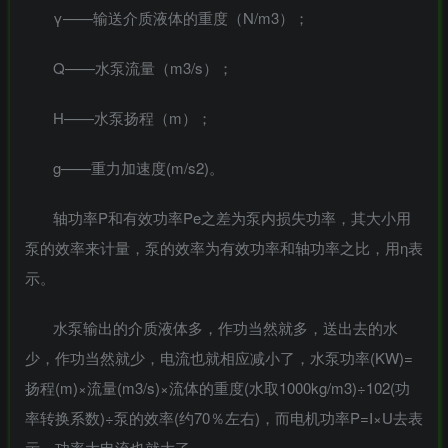
γ——输送介质液体的重度（N/m3）；
Q——水泵流量（m3/s）；
H——水泵扬程（m）；
g——重力加速度(m/s2)。
轴功率P和有效功率Pe之差为泵内损失功率，其大小用
泵的效率来计量，泵的效率为有效功率和轴功率之比，用η表
示。
水泵输出的介质液体多，作功当然就多，送出去的水
少，作功当然就少，电流也就相应减小了，水泵功率(KW)=
扬程(m)×流量(m3/s)×流体的重度(水取1000kg/m3)÷102(功
率转换系数)÷泵的效率(约70％左右)，而电机功率P=I×U去表
示，功率大电流也就大了。