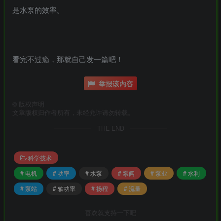
是水泵的效率。
看完不过瘾，那就自己发一篇吧！
举报该内容
©
版权声明
文章版权归作者所有，未经允许请勿转载。
THE END
科学技术
# 电机
# 功率
# 水泵
# 泵阀
# 泵业
# 水利
# 泵站
# 轴功率
# 扬程
# 流量
喜欢就支持一下吧