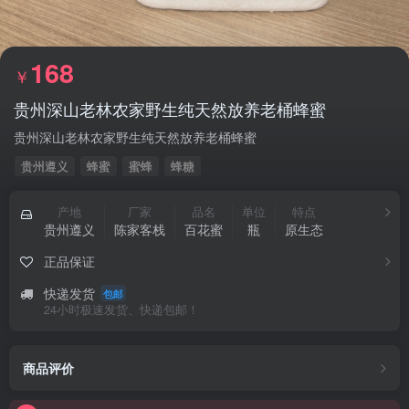
168
￥
贵州深山老林农家野生纯天然放养老桶蜂蜜
贵州深山老林农家野生纯天然放养老桶蜂蜜
贵州遵义
蜂蜜
蜜蜂
蜂糖
产地
厂家
品名
单位
特点
贵州遵义
陈家客栈
百花蜜
瓶
原生态
正品保证
快递发货
包邮
24小时极速发货、快递包邮！
指乎钢琴厂微信小店招募短视频博主达人，佣金丰厚哦！
商品评价
指乎乐器，11年原装进口钢琴贸易经验，上千平自有重建维修保养场地，实体靠谱！