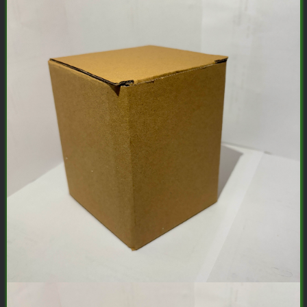
-
idgets/widgets-
MAHA雅马
破壁机家用低
YAMAHA雅马
贵州深山老林
3X仿象牙
音破壁机
哈W3AWn哑
农家野生纯天
键黑檀木黑
1.75L大容量
光原木色W系
然放养老桶蜂
客厅三角钢
多功能豆浆料
列顶配旗舰款
蜜
168000
299
38700
168
￥
￥
￥
琴
理榨汁机新款
欧洲古典风格
指乎
鹿头
指乎
陈家
00
￥0.00
￥1.00
￥0.00
高端实木钢琴
乐器
蛇
乐器
客栈