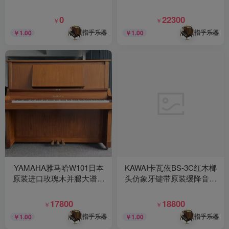
平衡击弦机结构反应灵敏高
奏级红木琴槌高端立式中古
端三角钢琴
钢琴
0
22300
￥
￥
指乎乐器
指乎乐器
￥1.00
￥1.00
YAMAHA雅马哈W101日本
KAWAI卡瓦依BS-3C红木榔
原装进口玫瑰木并腿大谱架
头仿象牙键带原装缓降音板
设计高级木工工艺胡桃木NN
扩音孔设计实木钢琴
榔头高端钢琴
17800
18800
￥
￥
指乎乐器
指乎乐器
￥1.00
￥1.00