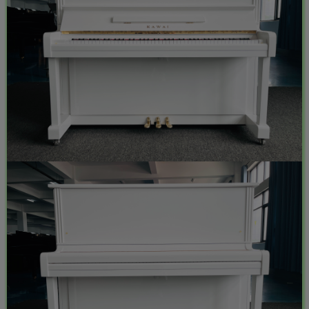
-
idgets/widgets-
团购中
MAHA雅马
破壁机家用低
此极AI时间宝
YAMAHA雅马
3X仿象牙
音破壁机
机器人小初高
哈W3AWn哑
键黑檀木黑
1.75L大容量
学习管理神器
光原木色W系
客厅三角钢
多功能豆浆料
列顶配旗舰款
168000
299
299
38700
￥
￥
￥
琴
理榨汁机新款
欧洲古典风格
指乎
鹿头
小打
指乎
00
￥0.00
￥1.00
￥1.00
高端实木钢琴
乐器
蛇
小闹
乐器