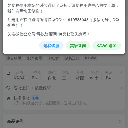
如您在使用本站的时候遇到了麻烦，请您在用户中心提交工单，
我们会尽快回复您！
注册用户获取邀请码请联系QQ：1919588043（微信同号，QQ
16500
￥
优先）！
KAWAI卡瓦依BL-31稀缺白色系家用教学考级专用立
关注微信公众号“寻找资源网”免费获取优惠码！
式实木钢琴
老桶蜂蜜
英语新闻
KAWAI钢琴
KAWAI卡瓦依BL-31稀缺白色系家用教学考级专用立式实木钢琴
中古钢琴
实木钢琴
卡哇伊
原装进口
KAWAI
品牌
型号
颜色
踏板
琴凳
琴键
等级
KAWAI
BL-31
白色
三个
标配
88个
B+
送货上门
质量保障
快递发货
包邮
7天以内极速发货，全国发货，送货上门安装。
指乎钢琴厂微信小店招募短视频博主达人，佣金丰厚哦！
商品评价
指乎乐器，11年原装进口钢琴贸易经验，上千平自有重建维修保养场地，实体靠谱！