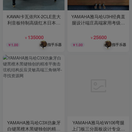
KAWAI卡瓦依RX-2CLE意大
YAMAHA雅马哈U3H经典直
利音板特制高级红木日本原
腿设计端庄高端家用考级实
装进口的高端级三角钢琴
木钢琴
135000
25600
￥
￥
指乎乐器
指乎乐器
￥1.00
￥1.00
YAMAHA雅马哈C3X仿象牙
YAMAHA雅马哈W106弯腿
白键黑檀木黑键独创的精准
上门板三分面板设计专业演