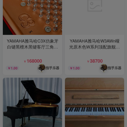
YAMAHA雅马哈C3X仿象牙
YAMAHA雅马哈W3AWn哑
白键黑檀木黑键客厅三角钢
光原木色W系列顶配旗舰款
琴
欧洲古典风格高端实木钢琴
168000
38700
￥
￥
指乎乐器
指乎乐器
￥1.00
￥1.00