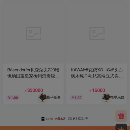
Bösendorfer贝森朵夫220维
KAWAI卡瓦依XO-1S榔头白
也纳国宝皇家御用演奏级实
枫木纯羊毛毡高端立式实木
木钢琴
钢琴
330000
16000
￥
￥
指乎乐器
指乎乐器
￥1.00
￥1.00