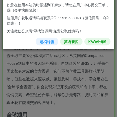
花大价钱买数据库、买线索，结果数据陈旧、邮箱打不通、
如您在使用本站的时候遇到了麻烦，请您在用户中心提交工单，
公司根本不存在。后来才慢慢摸索出规律——真正靠谱的信
我们会尽快回复您！
息，往往藏在各国官方的注册登记系统里，而不是那些商业
注册用户获取邀请码请联系QQ：1919588043（微信同号，QQ
优先）！
化的“神器”平台。这些免费的政府网站和公开查询入口，才
关注微信公众号“寻找资源网”免费获取优惠码！
是外贸人查企业真实底细、验证客户、规避风险的底层工
具。
老桶蜂蜜
英语新闻
KAWAI钢琴
这份清单是我和很多外贸人反复验证后整理出来的，覆
盖全球主要经济体和贸易活跃地区，从英国的Companies
House到日本的法人编号系统，再到欧盟的BRIS，几乎每个
国家都有对应的官方渠道。它们不像付费工具那样花里胡
哨，但胜在数据来源权威、更新及时、零成本。学会用这些
“全球版企查查”，你会发现外贸开发的底气和命中率，都在
悄悄变高。希望这份合集，能帮你少走弯路，把时间和预算
真正花在能成交的客户身上。
全球通用