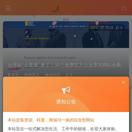
0
1018
5
全球版“企查查”来了！30个免费官方企业查询网站合集
首页
经典美文
商业经济
正文
一口深井
良好 · 560
UID:2
关注
私信
4个月前发布
通知公告
商城已上线，快去看看吧！
本站是集资源、科普、商城与一体的综合型网站
客户背景查不清楚，开发再努力也大概率是竹篮打水。以前
本站旨在一站式解决您生活、工作中的烦恼，欢迎大家体验。