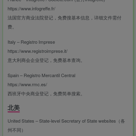
-
https://www.infogreffe.fr/
idgets/widgets-
法国官方商业法院登记，免费搜基本信息，详细文件需付
团购中
费。
Italy – Registro Imprese
https://www.registroimprese.it/
意大利商会企业登记，免费基本查询。
MAHA雅马
破壁机家用低
贵州深山老林
此极AI时间宝
3X仿象牙
音破壁机
农家野生纯天
机器人小初高
键黑檀木黑
1.75L大容量
然放养老桶蜂
学习管理神器
Spain – Registro Mercantil Central
客厅三角钢
多功能豆浆料
蜜
168000
299
168
299
￥
￥
￥
https://www.rmc.es/
琴
理榨汁机新款
指乎
鹿头
陈家
小打
00
￥0.00
￥0.00
￥1.00
乐器
蛇
客栈
小闹
西班牙中央商业登记，免费简单搜索。
北美
United States – State-level Secretary of State websites（各
州不同）