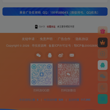
友链申请
免责声明
广告合作
隐私协议
Copyright © 2026 ·
寻找资源网
· 备案ICP许可证号：
鄂ICP备20002690号-8
扫码加QQ群
扫码加微信
今日访问人数
|
今日访问量
|
总访问量
4
526
117,995