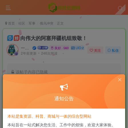
首页
社区
军事
俄乌冲突
正文
向伟大的阿塞拜疆机组致敬！
精
一口深井
良好 · 560
UID:2
关注
私信
2年前更新
246次阅读
该帖子内容已隐藏
付费阅读
已售 1
2
关注俄乌战争，拥抱和平与文明！
10
￥
￥
通知公告
1
免费
黄金会员
￥
钻石会员
本站是集资源、科普、商城与一体的综合型网站
登录购买
本站旨在一站式解决您生活、工作中的烦恼，欢迎大家体验。