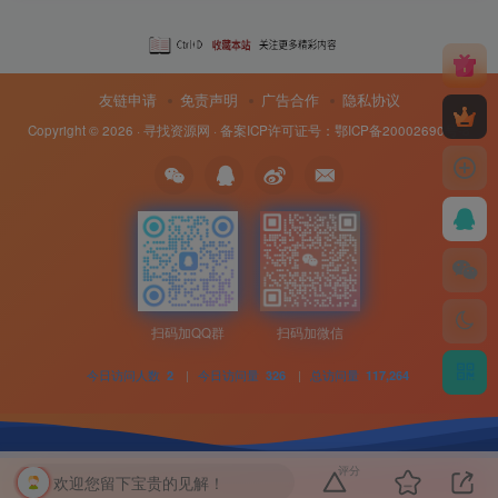
-
友链申请
免责声明
广告合作
隐私协议
idgets/widgets-
Copyright © 2026 ·
寻找资源网
· 备案ICP许可证号：
鄂ICP备20002690号-8
团购中
MAHA雅马
破壁机家用低
贵州深山老林
此极AI时间宝
3X仿象牙
音破壁机
农家野生纯天
机器人小初高
扫码加QQ群
扫码加微信
键黑檀木黑
1.75L大容量
然放养老桶蜂
学习管理神器
客厅三角钢
多功能豆浆料
蜜
168000
299
168
299
今日访问人数
|
今日访问量
|
总访问量
2
326
117,264
￥
￥
￥
琴
理榨汁机新款
指乎
鹿头
陈家
小打
00
￥0.00
￥0.00
￥1.00
乐器
蛇
客栈
小闹
评分
欢迎您留下宝贵的见解！