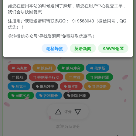
如您在使用本站的时候遇到了麻烦，请您在用户中心提交工单，
类似的英雄故事还发生在2009年1月15日，美国航空史
上的奇迹——“哈德逊河奇迹”。当时，美国航空1549航
我们会尽快回复您！
班因鸟击导致双发动机失效，机长切斯利·萨利·萨伦伯
注册用户获取邀请码请联系QQ：1919588043（微信同号，QQ
格果断决定在哈德逊河上迫降。凭借丰富的经验与冷静
优先）！
的判断，他带领全体155名乘客和机组人员成功脱险，
无一人伤亡。这一事件被视为航空史上的经典案例，好
关注微信公众号“寻找资源网”免费获取优惠码！
莱坞还拍了部电影表现此事，影片名为《萨利机长》
（Sully），由汤姆·汉克斯饰演机长。
老桶蜂蜜
英语新闻
KAWAI钢琴
乌克兰
以色列
俄乌冲突
俄罗斯
民航
特别军事行动
空难
阿塞拜疆
乌克兰
俄乌冲突
俄罗斯
导弹袭击
民航客机
萨利机长
阿塞拜疆
评分
欢迎为Ta评分