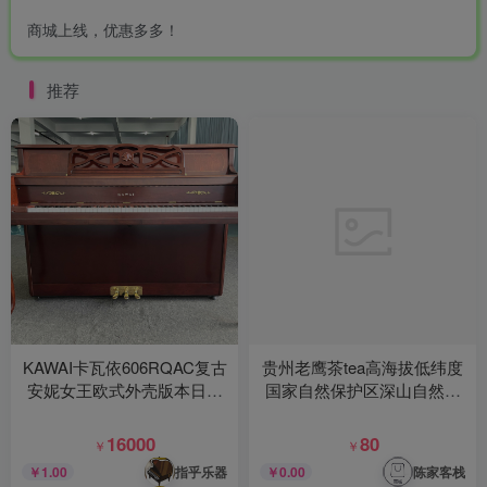
商城上线，优惠多多！
推荐
KAWAI卡瓦依606RQAC复古
贵州老鹰茶tea高海拔低纬度
安妮女王欧式外壳版本日本
国家自然保护区深山自然天
授权美国生产专供北美市场
成人工采摘天赐良品
16000
80
￥
￥
指乎乐器
陈家客栈
￥1.00
￥0.00