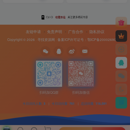
友链申请
免责声明
广告合作
隐私协议
Copyright © 2026 ·
寻找资源网
· 备案ICP许可证号：
鄂ICP备20002690号-8
扫码加QQ群
扫码加微信
今日访问人数
|
今日访问量
|
总访问量
3
761
116,591