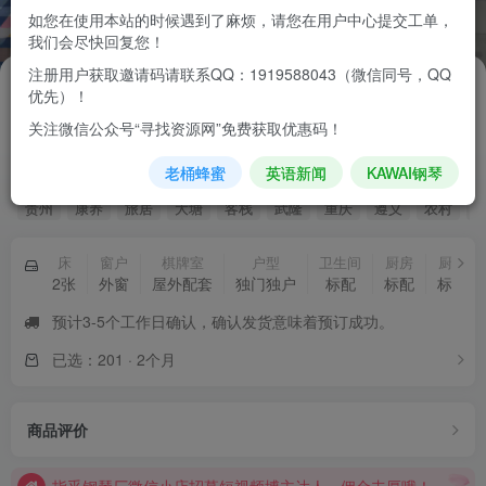
如您在使用本站的时候遇到了麻烦，请您在用户中心提交工单，
我们会尽快回复您！
注册用户获取邀请码请联系QQ：1919588043（微信同号，QQ
3600
￥
优先）！
关注微信公众号“寻找资源网”免费获取优惠码！
陈家客栈2027年夏季避暑康养旅居民宿房间租赁
老桶蜂蜜
英语新闻
KAWAI钢琴
陈家客栈2027年夏季康养旅居民宿房间租赁
贵州
康养
旅居
大塘
客栈
武隆
重庆
遵义
农村
床
窗户
棋牌室
户型
卫生间
厨房
厨具
2张
外窗
屋外配套
独门独户
标配
标配
标配
预计3-5个工作日确认，确认发货意味着预订成功。
已选：201 · 2个月
指乎钢琴厂微信小店招募短视频博主达人，佣金丰厚哦！
商品评价
指乎乐器，11年原装进口钢琴贸易经验，上千平自有重建维修保养场地，实体靠谱！