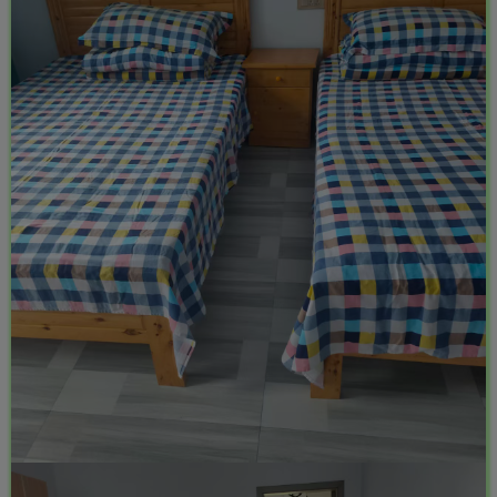
-
idgets/widgets-
团购中
MAHA雅马
破壁机家用低
贵州深山老林
此极AI时间宝
3X仿象牙
音破壁机
农家野生纯天
机器人小初高
键黑檀木黑
1.75L大容量
然放养老桶蜂
学习管理神器
客厅三角钢
多功能豆浆料
蜜
168000
299
168
299
￥
￥
￥
琴
理榨汁机新款
指乎
鹿头
陈家
小打
00
￥0.00
￥0.00
￥1.00
乐器
蛇
客栈
小闹