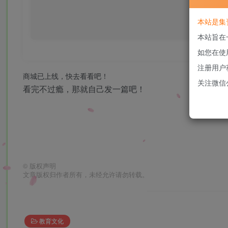
本站是集
本站旨在
seekres
如您在使
注册用户
商城已上线，快去看看吧！
关注微信
看完不过瘾，那就自己发一篇吧！
©
版权声明
文章版权归作者所有，未经允许请勿转载。
教育文化