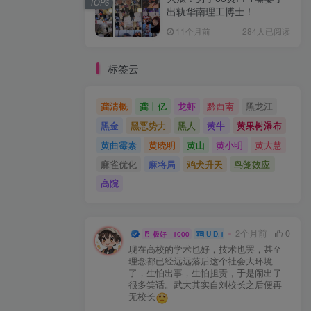
TOP6
出轨华南理工博士！
11个月前
284人已阅读
标签云
龚清概
龚十亿
龙虾
黔西南
黑龙江
黑金
黑恶势力
黑人
黄牛
黄果树瀑布
黄曲霉素
黄晓明
黄山
黄小明
黄大慧
麻雀优化
麻将局
鸡犬升天
鸟笼效应
高院
小打小闹
2个月前
0
极好 · 1000
UID:12
现在高校的学术也好，技术也罢，甚至
理念都已经远远落后这个社会大环境
了，生怕出事，生怕担责，于是闹出了
很多笑话。武大其实自刘校长之后便再
无校长