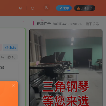
发布
开通会员
视频广告
请联系QQ1919588043
指乎乐器
私信
47
10
实战