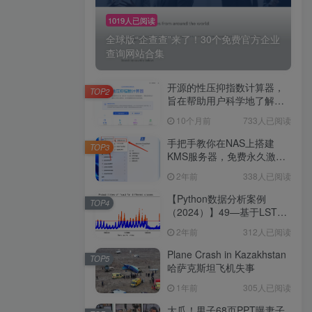
1019人已阅读
全球版“企查查”来了！30个免费官方企业
查询网站合集
开源的性压抑指数计算器，
TOP2
旨在帮助用户科学地了解自
己的性心理特征，促进性健
10个月前
733人已阅读
康和亲密关系的发展。
手把手教你在NAS上搭建
TOP3
KMS服务器，免费永久激活
Windows及Office！建议收藏
2年前
338人已阅读
手把手教你在NAS上搭建
KMS服务器，免费永久激活
【Python数据分析案例
TOP4
Windows及Office！建议收藏
（2024）】49—基于LSTM
结构自编码器的多变量时间
2年前
312人已阅读
序列
Plane Crash in Kazakhstan
TOP5
哈萨克斯坦飞机失事
1年前
305人已阅读
大瓜！男子68页PPT曝妻子