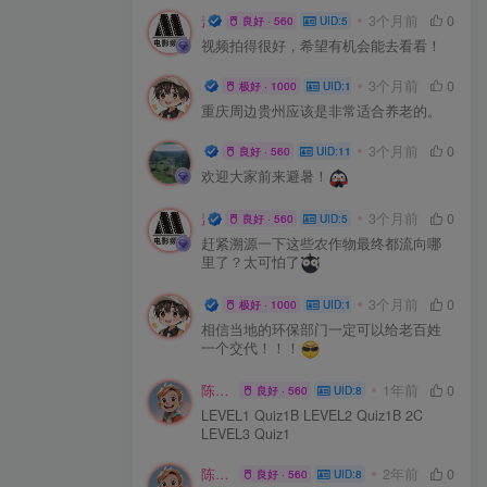
盖世英雄
3个月前
0
良好 · 560
UID:5
视频拍得很好，希望有机会能去看看！
小打小闹
3个月前
0
极好 · 1000
UID:12
重庆周边贵州应该是非常适合养老的。
陈家客栈
3个月前
0
良好 · 560
UID:11
欢迎大家前来避暑！
盖世英雄
3个月前
0
良好 · 560
UID:5
赶紧溯源一下这些农作物最终都流向哪
里了？太可怕了
小打小闹
3个月前
0
极好 · 1000
UID:12
相信当地的环保部门一定可以给老百姓
一个交代！！！
陈先生
1年前
0
良好 · 560
UID:8
LEVEL1 Quiz1B LEVEL2 Quiz1B 2C
LEVEL3 Quiz1
陈先生
2年前
0
良好 · 560
UID:8