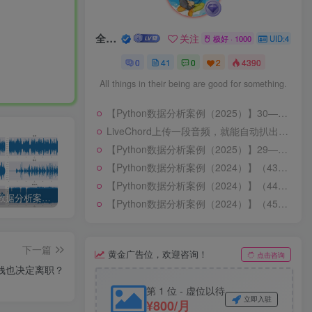
全栈攻城狮
关注
极好 · 1000
UID:4
0
41
0
2
4390
All things in their being are good for something.
【Python数据分析案例（2025）】30——基于时空卷积神经网络的风速预测
LiveChord上传一段音频，就能自动扒出和弦走向，自动标出主歌、副歌、桥段
【Python数据分析案例（2025）】29——针对家庭用电数据进行时序分析
【Python数据分析案例（2024）】（43）——基于机器学习的垃圾邮件分类系统构建(朴素贝叶斯，支持向量机)
【Python数据分析案例（2024）】（44）——基于EEMD-LSTM的石油价格预测
【Python数据分析案例（2025）】10——基于深度学习的音频文件分类（音频文件特征提取和模型构建）深度学习戏剧音频特征提取
【Python数据分析案例（2025）】01—基于XGboots与支持向量机等多模型对比下的营销数据对用户购买行为的影响
【Python数据分析案例（2025）】02——信贷风控模型预测评估及其可解释性(shap, scorecardpy包应用)
【Python数据分析案例（2024）】（45）——基于K均值的客户聚类分析可视化
下一篇
黄金广告位，欢迎咨询！
点击咨询
钱也决定离职？
第 1 位 - 虚位以待
立即入驻
¥800/月