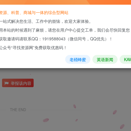
立即
资源、科普、商城与一体的综合型网站
您当前未登录！建议登陆后购买，可保
一站式解决您生活、工作中的烦恼，欢迎大家体验。
ource@163.com
1919588043
QQ1919588043
寻找资源网
微信小
用本站的时候遇到了麻烦，请您在用户中心提交工单，我们会尽快回复您
获取邀请码请联系QQ：1919588043（微信同号，QQ优先）！
公众号“寻找资源网”免费获取优惠码！
老桶蜂蜜
英语新闻
KA
举报该内容
THE END