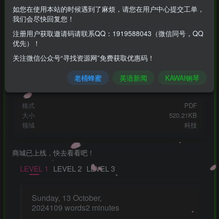
2
限时特惠
如您在使用本站的时候遇到了麻烦，请您在用户中心提交工单，
10
￥
￥
我们会尽快回复您！
免费
免费
黄金会员
钻石会员
注册用户获取邀请码请联系QQ：1919588043（微信同号，QQ
优先）！
立即购买
关注微信公众号“寻找资源网”免费获取优惠码！
您当前未登录！建议登陆后购买，可保存购买订单
老桶蜂蜜
英语新闻
KAWAI钢琴
seekresource@163.com
1919588043
QQ1919588043
寻找资源网
微信小店：寻网百货
格式
PDF
大小
520.21KB
领域
科技
商城已上线，快去看看吧！
LEVEL 1
LEVEL 2
LEVEL 3
Sunday, 13 October,
2024109 words2 minutes