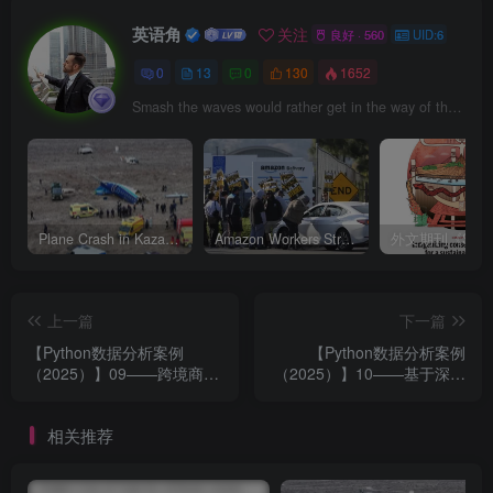
英语角
关注
良好 · 560
UID:6
0
13
0
130
1652
Smash the waves would rather get in the way of the reef hill, also not willing to take a step back.
Plane Crash in Kazakhstan哈萨克斯坦飞机失事
Amazon Workers Strike Before Christmas
上一篇
下一篇
【Python数据分析案例
【Python数据分析案例
（2025）】09——跨境商贸
（2025）】10——基于深度
进出口货物分析
学习的音频文件分类（音频
文件特征提取和模型构建）
相关推荐