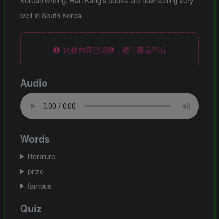
Korean writing. Han Kang’s books are now selling very
well in South Korea.
此处内容已隐藏，请付费后查看
Audio
Words
literature
prize
famous
Quiz