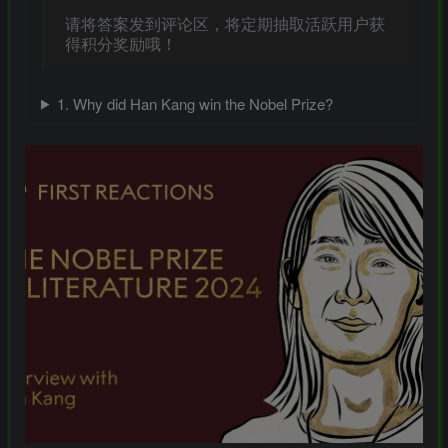
请将答案发到评论区，将定期抽取活跃用户获
得积分奖励哦！
-
1. Why did Han Kang win the Nobel Prize?
idgets/widgets-
团购中
MAHA雅马
破壁机家用低
此极AI时间宝
YAMAHA雅马
3X仿象牙
音破壁机
机器人小初高
哈W3AWn哑
键黑檀木黑
1.75L大容量
学习管理神器
光原木色W系
客厅三角钢
多功能豆浆料
列顶配旗舰款
168000
299
299
38700
￥
￥
￥
琴
理榨汁机新款
欧洲古典风格
指乎
鹿头
小打
指乎
00
￥0.00
￥1.00
￥1.00
高端实木钢琴
乐器
蛇
小闹
乐器