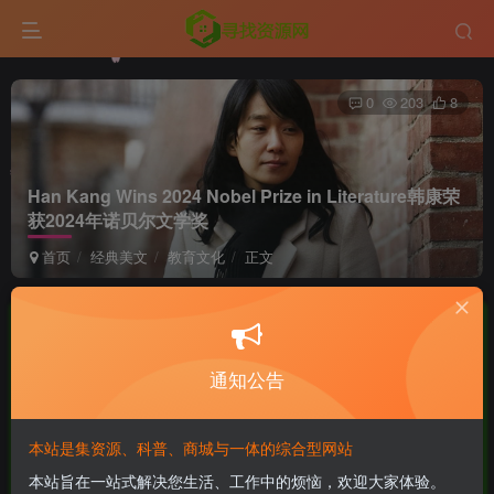
0
203
8
Han Kang Wins 2024 Nobel Prize in Literature
韩康荣
获2024年诺贝尔文学奖
首页
经典美文
教育文化
正文
英语角
良好 · 560
UID:6
关注
私信
1年前更新
通知公告
付费资源
Han Kang Wins 2024 Nobel Prize in Literature韩康荣获2024年诺贝尔文学奖
本站是集资源、科普、商城与一体的综合型网站
此内容为付费资源，请付费后查看
本站旨在一站式解决您生活、工作中的烦恼，欢迎大家体验。