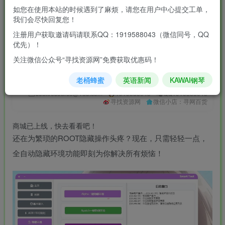
5
如您在使用本站的时候遇到了麻烦，请您在用户中心提交工单，
我们会尽快回复您！
￥
注册用户获取邀请码请联系QQ：1919588043（微信同号，QQ
免费
免费
黄金会员
钻石会员
优先）！
立即购买
关注微信公众号“寻找资源网”免费获取优惠码！
您当前未登录！建议登陆后购买，可保存购买订单
老桶蜂蜜
英语新闻
KAWAI钢琴
seekresource@163.com
1919588043
QQ1919588043
寻找资源网
微信小店：寻网百货
商城已上线，快去看看吧！
还在为繁琐的ROOT隐藏操作头疼？现在，只需轻轻一点，
全自动隐藏环境功能即刻为你解决所有烦恼！