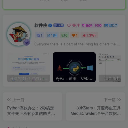
软件侠
关注
极好 · 1000
UID:7
1
184
0
1
1.3W+
Everyone there is a part of the living for others their own.
开源的性压抑指数计算器，旨在帮助用户科学地了解自己的性心理特征，促进性健康和亲密关系的发展。
PyRx ：适用于 CAD 二次开发的 Python
上一篇
下一篇
Python高效办公：2秒搞定
33KStars！开源爬虫工具
文件夹下所有 pdf 的图片提
MediaCrawler:全平台数据采
取，告别手动截图的崩溃时
集神器
刻