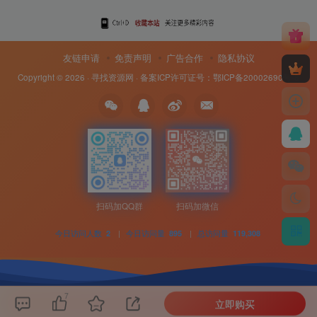
友链申请
免责声明
广告合作
隐私协议
Copyright © 2026 ·
寻找资源网
· 备案ICP许可证号：
鄂ICP备20002690号-8
扫码加QQ群
扫码加微信
今日访问人数
|
今日访问量
|
总访问量
2
895
119,308
7
立即购买