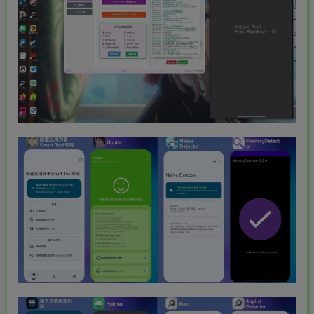
MAHA雅马
破壁机家用低
此极AI时间宝
YAMAHA雅马
3X仿象牙
音破壁机
机器人小初高
哈W3AWn哑
键黑檀木黑
1.75L大容量
学习管理神器
光原木色W系
客厅三角钢
多功能豆浆料
列顶配旗舰款
168000
299
299
38700
￥
￥
￥
琴
理榨汁机新款
欧洲古典风格
指乎
鹿头
小打
指乎
00
￥0.00
￥1.00
￥1.00
高端实木钢琴
乐器
蛇
小闹
乐器