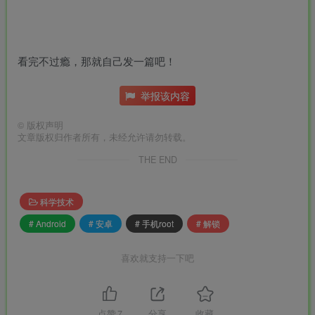
看完不过瘾，那就自己发一篇吧！
举报该内容
©
版权声明
文章版权归作者所有，未经允许请勿转载。
THE END
科学技术
# Android
# 安卓
# 手机root
# 解锁
喜欢就支持一下吧
点赞
7
分享
收藏