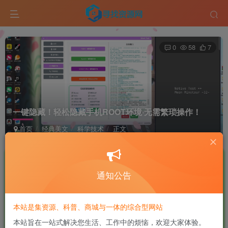
0
58
7
一键隐藏！轻松隐藏手机ROOT环境·无需繁琐操作！
首页
经典美文
科学技术
正文
软件侠
极好 · 1000
UID:7
关注
私信
12个月前更新
通知公告
付费资源
本站是集资源、科普、商城与一体的综合型网站
一键隐藏！轻松隐藏手机ROOT环境·无需繁琐操作！
本站旨在一站式解决您生活、工作中的烦恼，欢迎大家体验。
此内容为付费资源，请付费后查看