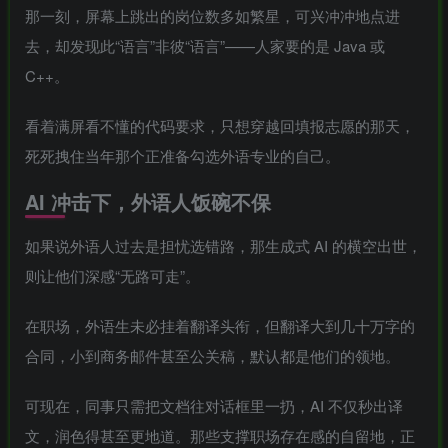
那一刻，屏幕上跳出的岗位数多如繁星，可兴冲冲地点进
去，却发现此“语言”非彼“语言”——人家要的是 Java 或
C++。
看着满屏看不懂的代码要求，只想穿越回填报志愿的那天，
死死拽住当年那个正准备勾选外语专业的自己。
AI 冲击下，外语人饭碗不保
如果说外语人过去是担忧选错路，那生成式 AI 的横空出世，
则让他们深感“无路可走”。
在职场，外语生未必挂着翻译头衔，但翻译大到几十万字的
合同，小到商务邮件甚至公关稿，默认都是他们的领地。
可现在，同事只需把文档往对话框里一扔，AI 不仅秒出译
文，润色得甚至更地道。那些支撑职场存在感的自留地，正