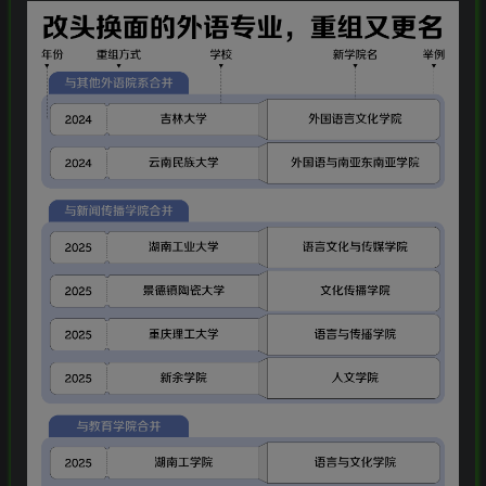
-
idgets/widgets-