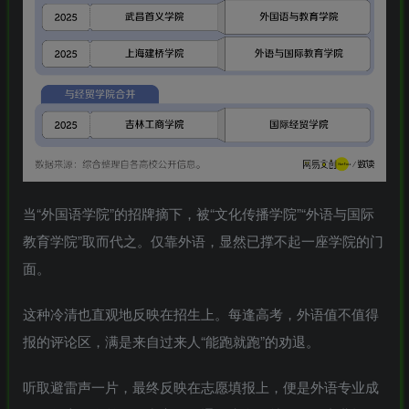
MAHA雅马
破壁机家用低
YAMAHA雅马
贵州深山老林
3X仿象牙
音破壁机
哈W3AWn哑
农家野生纯天
键黑檀木黑
1.75L大容量
光原木色W系
然放养老桶蜂
客厅三角钢
多功能豆浆料
列顶配旗舰款
蜜
168000
299
38700
168
￥
￥
￥
琴
理榨汁机新款
欧洲古典风格
指乎
鹿头
指乎
陈家
00
￥0.00
￥1.00
￥0.00
高端实木钢琴
乐器
蛇
乐器
客栈
当“外国语学院”的招牌摘下，被“文化传播学院”“外语与国际
教育学院”取而代之。仅
靠外语，显然已撑不起一座学院的门
面。
这种冷清也直观地反映在招生上。每逢高考，外语值不值得
报的评论区，满是来自过来人“能跑就跑”的劝退。
听取避雷声一片，最终反映在志愿填报上，便是外语专业成