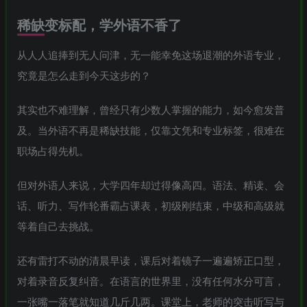
稀缺变标配，学外语不香了
从人人追捧到无人问津，无一能幸免这场退潮的外语专业，
究竟是怎么走到今天这步的？
其实也不难理解，曾经只有少数人掌握的能力，如今愈发普
及。当外语不再是稀缺技能，仅靠文凭和专业标签，很难在
职场占得先机。
但对外语人来说，大学四年却过得像高四。语法、精读、会
话、听力、写作轮番霸占课表，初级刚结束，中级和高级就
等着自己去挑战。
还有雷打不动的清晨早读，课后对着镜子一遍遍矫正口型，
对着录音反复纠音。在语言的世界里，没有任何水分可言，
一张嘴一落笔就知道几斤几两。课堂上，老师的突击听写与