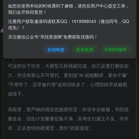
如您在使用本站的时候遇到了麻烦，请您在用户中心提交工单，
如果问现在读什么专业，就像泰坦尼克号选座位，外语专业
我们会尽快回复您！
一定榜上有名。
注册用户获取邀请码请联系QQ：1919588043（微信同号，QQ
优先）！
迎面撞上的，正是 AI 这座大冰山。以前为了每门课都有的
关注微信公众号“寻找资源网”免费获取优惠码！
presentation 展示，外语资料查到眼花，PPT 反复修改，临
老桶蜂蜜
英语新闻
KAWAI钢琴
上台还在对照录音纠正发音。
可这些台下功夫，大模型几秒就能完成，自己反复打磨的实
力，并没有那么不可替代。更别提“AI 就能翻译，要你干嘛”
“不用学了，迟早被代替”这些话听多了，心理防线早就被戳
成筛子。
高校里，更严峻的现实也接踵而至：外语专业被撤，学院批
量改名，招生计划屡屡征集不满，高考生们避之不及。学外
语，正从曾经的硬通货，滑向“劝退顶流”。