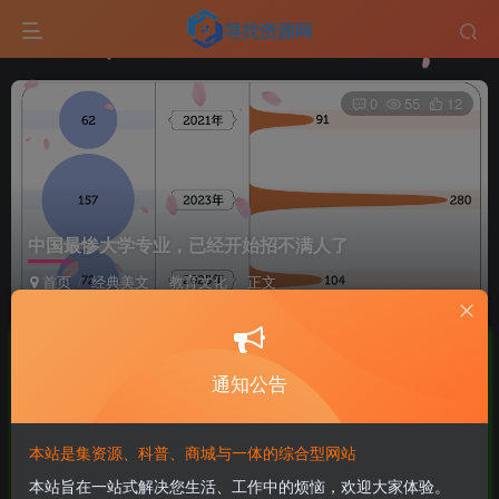
0
55
12
中国最惨大学专业，已经开始招不满人了
首页
经典美文
教育文化
正文
鹿头蛇
极好 · 1000
UID:10
关注
私信
4个月前发布
通知公告
商城已上线，快去看看吧！
本站是集资源、科普、商城与一体的综合型网站
来源：网易数读
本站旨在一站式解决您生活、工作中的烦恼，欢迎大家体验。