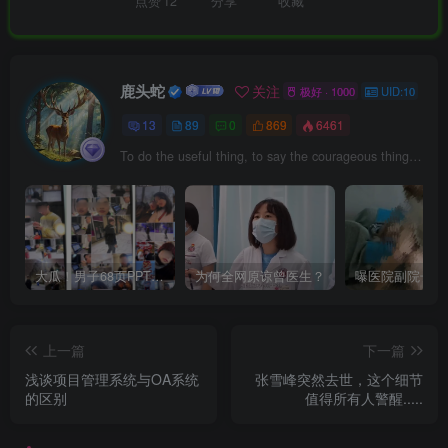
点赞
12
分享
收藏
鹿头蛇
关注
极好 · 1000
UID:10
13
89
0
869
6461
To do the useful thing, to say the courageous thing, to contemplate the beautiful thing: that’s enough for one man’s life.
大瓜！男子68页PPT曝妻子出轨华南理工博士！
为何全网原谅曾医生？
上一篇
下一篇
浅谈项目管理系统与OA系统
张雪峰突然去世，这个细节
的区别
值得所有人警醒.....