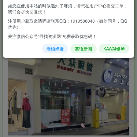
挂出了“转让”招牌。
如您在使用本站的时候遇到了麻烦，请您在用户中心提交工单，
我们会尽快回复您！
在某二线城市的商业街上，曾经挤着8家眼镜店，如今只剩3
注册用户获取邀请码请联系QQ：1919588043（微信同号，QQ
家还在勉强支撑，老板们碰面叹气的次数越来越多。
优先）！
关注微信公众号“寻找资源网”免费获取优惠码！
老桶蜂蜜
英语新闻
KAWAI钢琴