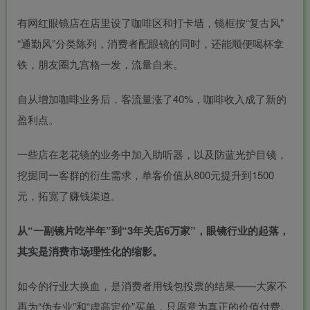
有网红眼镜店在店里设了咖啡区和打卡墙，镜框按“复古风”
“通勤风”分类陈列，消费者配眼镜的同时，还能顺便喝杯拿
铁，朋友圈九宫格一发，流量自来。
自从增加咖啡业务后，客流量涨了40%，咖啡收入成了新的
盈利点。
一些店在老花镜的业务中加入助听器，以及防蓝光护目镜，
挖掘同一客群的衍生需求，单客价值从800元提升到1500
元，拓宽了赚钱渠道。
从“一副镜片吃半年”到“3年关店6万家”，眼镜行业的起落，
其实是消费市场理性化的缩影。
如今的行业大换血，是消费者用钱包投票的结果——大家不
再为“伪专业”和“虚高定价”买单，只愿意为真正的价值付费。