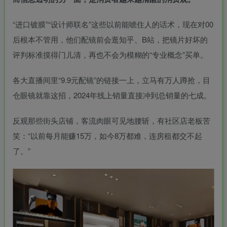
“进口镀膜”“设计师联名”这些以前能唬住人的话术，现在对00
后根本不管用，他们配镜前会逛知乎、B站，把镜片好坏的
评判标准摸得门儿清，再也不会为模糊的“专业概念”买单。
各大直播间里“9.9元配镜”的链接一上，立马有万人蹲抢，
目
仓眼镜
就靠这招，2024年线上销量直接冲到总销量的七成。
反观那些街头店铺，客流肉眼可见地腰斩，有社区店老板苦
笑：“以前每月能赚15万，如今8万都难，连房租都交不起
了。”