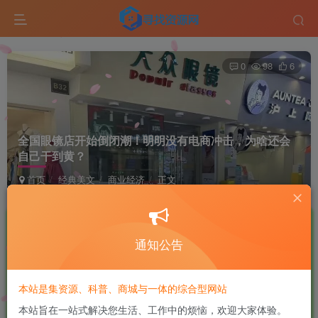
0
98
6
全国眼镜店开始倒闭潮！明明没有电商冲击，为啥还会
自己干到黄？
首页
经典美文
商业经济
正文
鹿头蛇
极好 · 1000
UID:10
关注
私信
11个月前发布
通知公告
商城已上线，快去看看吧！
本站是集资源、科普、商城与一体的综合型网站
最近逛街时不难发现，以前随处可见的眼镜店，不少都悄悄
本站旨在一站式解决您生活、工作中的烦恼，欢迎大家体验。