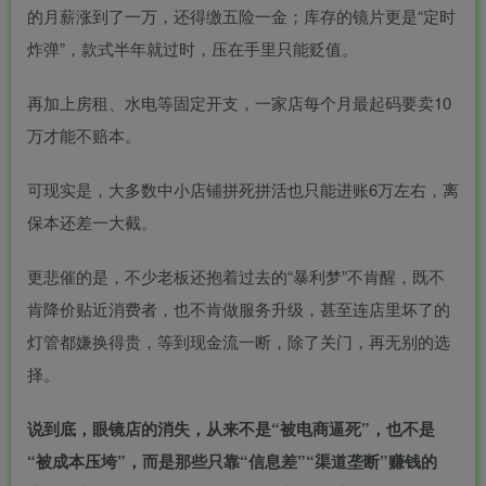
的月薪涨到了一万，还得缴五险一金；库存的镜片更是“定时
炸弹”，款式半年就过时，压在手里只能贬值。
再加上房租、水电等固定开支，一家店每个月最起码要卖10
万才能不赔本。
可现实是，大多数中小店铺拼死拼活也只能进账6万左右，离
保本还差一大截。
更悲催的是，不少老板还抱着过去的“暴利梦”不肯醒，既不
肯降价贴近消费者，也不肯做服务升级，甚至连店里坏了的
灯管都嫌换得贵，等到现金流一断，除了关门，再无别的选
择。
说到底，眼镜店的消失，从来不是“被电商逼死”，也不是
“被成本压垮”，而是那些只靠“信息差”“渠道垄断”赚钱的