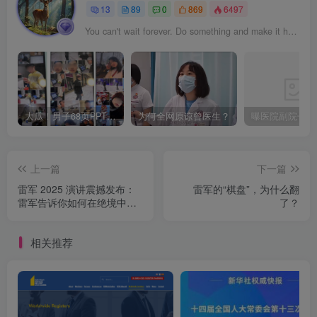
13
89
0
869
6497
You can't wait forever. Do something and make it happen.
大瓜！男子68页PPT曝妻子出轨华南理工博士！
为何全网原谅曾医生？
上一篇
下一篇
雷军 2025 演讲震撼发布：
雷军的“棋盘”，为什么翻
雷军告诉你如何在绝境中找
了？
到破局之路！
相关推荐