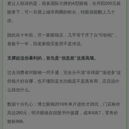
更让人惊讶的是，很多国际大牌的A型眼镜，在丹阳200元就
能拿下，可一旦摆上城市商圈的柜台，转眼就能翻上几十
倍。
MAHA雅马
破壁机家用低
贵州深山老林
此极AI时间宝
3X仿象牙
音破壁机
农家野生纯天
机器人小初高
因此在十年前，开一家眼镜店，几乎等于开了台“印钞机”，
键黑檀木黑
1.75L大容量
然放养老桶蜂
学习管理神器
老板干一年，回老家能买套房不是传说。
客厅三角钢
多功能豆浆料
蜜
168000
299
168
299
￥
￥
￥
琴
理榨汁机新款
指乎
鹿头
陈家
小打
00
￥0.00
￥0.00
￥1.00
乐器
蛇
客栈
小闹
支撑起这份暴利的，首先是“信息差”这座高墙。
过去消费者对眼镜一窍不通，完全分不清“非球面”“渐进多”这
些镜片好在哪，也不懂防蓝光功能是不是真有用，店员说什
么就信什么。
数据十分扎心：博士眼镜2016年单片进价才28元，门店标价
高达280元；明月眼镜在招股书中披露，成本6块7，零售价
敢标998。