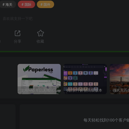
# 海关
# 国际
# 国外
喜欢就支持一下吧
3
分享
收藏
使用NAS开启无纸化办公，Docker部署开源文档管理系统『Paperless-ngx』
8款软件解锁高级版本
每天轻松找到100个客户