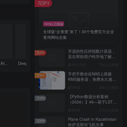
TOP1
1019人已阅读
全球版“企查查”来了！30个免费官方企业
查询网站合集
开源的性压抑指数计算器，
TOP2
旨在帮助用户科学地了解自
己的性心理特征，促进性健
我在县城往欧洲卖棺材，暴利中的暴利
DeepSeek的股权架构给所有会计人上了一堂课
详解“EPC+O”模式
10个月前
734人已阅读
康和亲密关系的发展。
手把手教你在NAS上搭建
TOP3
KMS服务器，免费永久激活
Windows及Office！建议收藏
2年前
338人已阅读
手把手教你在NAS上搭建
KMS服务器，免费永久激活
【Python数据分析案例
TOP4
Windows及Office！建议收藏
（2024）】49—基于LSTM
结构自编码器的多变量时间
2年前
312人已阅读
序列
Plane Crash in Kazakhstan
TOP5
哈萨克斯坦飞机失事