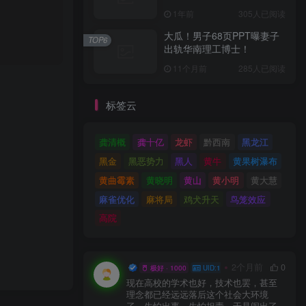
1年前
305人已阅读
大瓜！男子68页PPT曝妻子
TOP6
出轨华南理工博士！
11个月前
285人已阅读
标签云
龚清概
龚十亿
龙虾
黔西南
黑龙江
黑金
黑恶势力
黑人
黄牛
黄果树瀑布
黄曲霉素
黄晓明
黄山
黄小明
黄大慧
麻雀优化
麻将局
鸡犬升天
鸟笼效应
高院
小打小闹
2个月前
0
极好 · 1000
UID:12
现在高校的学术也好，技术也罢，甚至
理念都已经远远落后这个社会大环境