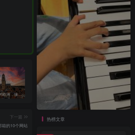
强大无匹的欧洲，缘何衰落至此？
人体器官之心肝脾肺肾胰功能简介Introduction to the functions of human organs such as heart, liver, spleen, lungs, kidneys, and pancreas
韩国电影《老千2》韩国限制级经典电影
下一篇
热榜文章
邮箱的10个网站