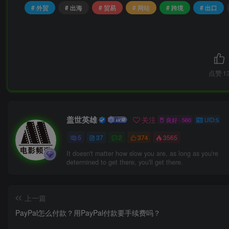
# 外贸
# 出海
# 贸易
# 网站
# 跨境
# 出口
点赞
1
盖世英雄
关注
良好 · 560
UID:5
5
37
2
374
3565
It doesn't matter how slow you are, as long as you're
determined to get there, you'll get there.
上一篇
PayPal怎么付款？用PayPal付款要手续费吗？