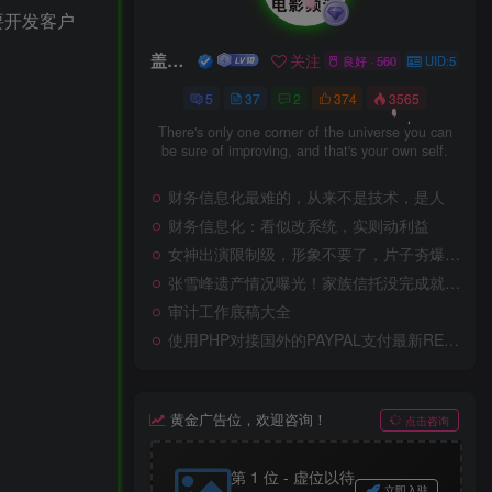
要开发客户
盖世英雄
关注
良好 · 560
UID:5
5
37
2
374
3565
There's only one corner of the universe you can
be sure of improving, and that's your own self.
财务信息化最难的，从来不是技术，是人
财务信息化：看似改系统，实则动利益
女神出演限制级，形象不要了，片子夯爆了！
张雪峰遗产情况曝光！家族信托没完成就离世，曝二婚妻子付幸离异带娃，学历家境被扒
审计工作底稿大全
使用PHP对接国外的PAYPAL支付最新REST API接口
黄金广告位，欢迎咨询！
点击咨询
第 1 位 - 虚位以待
立即入驻