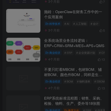
3个月前
7
抛砖：OpenClaw在财务工作中的一
个应用案例
科学技术
# AI
# 人工智能
# 会计
3个月前
5
全系统场景业务流转逻辑：
ERP+CRM+SRM+MES+APS+QMS+L
商业经济
# ERP
# 企业资源计划
# CRM
4个月前
13
不要只盯着MBOM，包材BOM、辅
材BOM、颜色件BOM，同样是生产
管理的关键战场
商业经济
# BOM
# 物料清单
# EBOM
4个月前
13
ERP系统标准流程图：销售、采购、
检验、物料、生产、委外等18张图
商业经济
教育文化
# ERP
# 信息系统