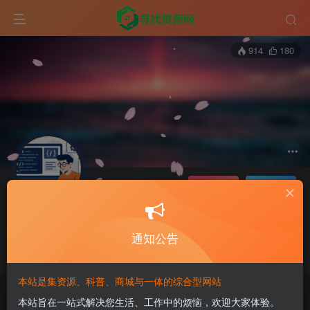
914
180
关注
私信
智能财务
极好 · 1000
UID:19
通知公告
财会自媒体
With the wonder of your love, the sun above always shines.
本站是集资源、科普、商城与一体的综合型网站
本站旨在一站式解决您生活、工作中的烦恼，欢迎大家体验。
文章
19
收藏
0
评论
0
版块
0
帖子
0
粉丝
0