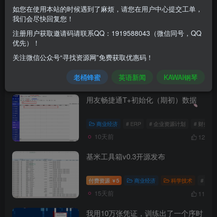
如您在使用本站的时候遇到了麻烦，请您在用户中心提交工单，
我们会尽快回复您！
发布
排序
19
注册用户获取邀请码请联系QQ：1919588043（微信同号，QQ
优先）！
会计电子档案来了！ 中小企业如何不
被时代抛弃？
关注微信公众号“寻找资源网”免费获取优惠码！
商业经济
科学技术
# 发票
# 企业资源
老桶蜂蜜
英语新闻
KAWAI钢琴
9天前
7
用友畅捷通T+初始化（期初）数据
商业经济
# ERP
# 企业资源计划
# 财务系
10天前
12
基米工具箱v0.3开源发布
付费资源
5
商业经济
科学技术
# pyth
￥
15天前
11
我用10万张凭证，训练出了一个序时