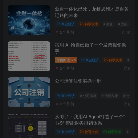
业财一体化已死，龙虾思维才是财务
记账的未来
商业经济
科学技术
# 财务
# 龙虾
# 
2个月前
10
我用 AI 给自己做了一个发票报销助
手
付费阅读
5
商业经济
科学技术
# AI
￥
2个月前
6
公司清算注销实操手册
商业经济
# 公司清算
# 清算实操
# 公司注
2个月前
6
从0到1：我用AI Agent打造了一个”
1+5″ 智能财务报销体系
商业经济
教育文化
科学技术
# 自动