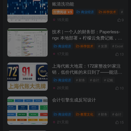
账清洗功能
付费阅读
5
商业经济
科学技术
# 财务
￥
15天前
9
技术 | 一个人的财务部：Paperless-
ngx 本地部署 + 柠檬云免费记账，搭
建初创公司零成本账务系统
商业经济
科学技术
# 发票
# Excel
#
17天前
13
上海代账大地震：172家整改91家注
销，低价代账的末日到了——能活下
来的只有一种
商业经济
# 财务
# 会计
# 记账
20天前
10
会计引擎生成反写设计
商业经济
教育文化
# 财务
# 会计
# 
21天前
15