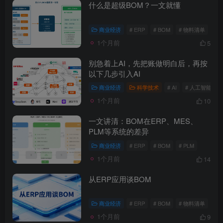
什么是超级BOM？一文就懂
商业经济
# ERP
# BOM
# 物料清单
-
1个月前
5
idgets/widgets-
别急着上AI，先把账做明白后，再按
以下几步引入AI
商业经济
科学技术
# AI
# 人工智能
#
1个月前
10
一文讲清：BOM在ERP、MES、
PLM等系统的差异
MAHA雅马
破壁机家用低
YAMAHA雅马
贵州深山老林
3X仿象牙
音破壁机
哈W3AWn哑
农家野生纯天
商业经济
# ERP
# BOM
# PLM
键黑檀木黑
1.75L大容量
光原木色W系
然放养老桶蜂
1个月前
14
客厅三角钢
多功能豆浆料
列顶配旗舰款
蜜
168000
299
38700
168
￥
￥
￥
琴
理榨汁机新款
欧洲古典风格
从ERP应用谈BOM
指乎
鹿头
指乎
陈家
00
￥0.00
￥1.00
￥0.00
高端实木钢琴
乐器
蛇
乐器
客栈
商业经济
# ERP
# BOM
# 物料清单
1个月前
9