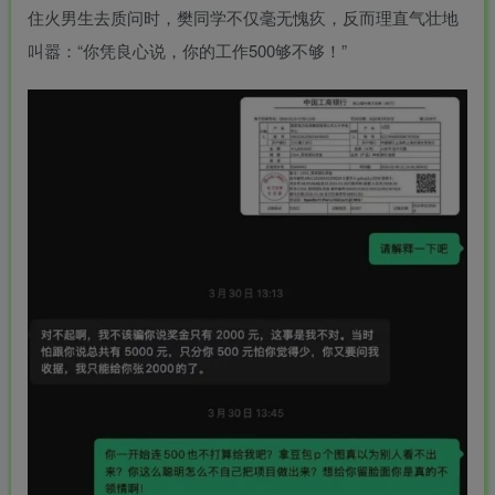
-
住火男生去质问时，樊同学不仅毫无愧疚，反而理直气壮地
idgets/widgets-
叫嚣：“你凭良心说，你的工作500够不够！”
MAHA雅马
破壁机家用低
YAMAHA雅马
贵州深山老林
3X仿象牙
音破壁机
哈W3AWn哑
农家野生纯天
键黑檀木黑
1.75L大容量
光原木色W系
然放养老桶蜂
客厅三角钢
多功能豆浆料
列顶配旗舰款
蜜
168000
299
38700
168
￥
￥
￥
琴
理榨汁机新款
欧洲古典风格
指乎
鹿头
指乎
陈家
00
￥0.00
￥1.00
￥0.00
高端实木钢琴
乐器
蛇
乐器
客栈