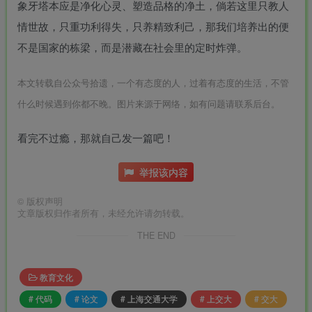
象牙塔本应是净化心灵、塑造品格的净土，倘若这里只教人
情世故，只重功利得失，只养精致利己，那我们培养出的便
不是国家的栋梁，而是潜藏在社会里的定时炸弹。
本文转载自公众号拾遗，一个有态度的人，过着有态度的生活，不管
什么时候遇到你都不晚。图片来源于网络，如有问题请联系后台。
看完不过瘾，那就自己发一篇吧！
举报该内容
©
版权声明
文章版权归作者所有，未经允许请勿转载。
THE END
教育文化
# 代码
# 论文
# 上海交通大学
# 上交大
# 交大