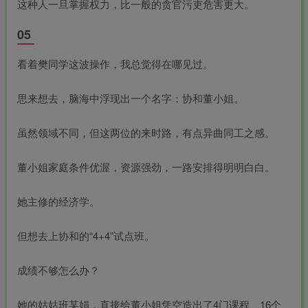
这种人一旦掌握权力，比一般的贪官污吏危害更大。
05
看着樊同学这波操作，我总觉得在哪见过。
思来想去，脑海中浮现出一个名字：协和董小姐。
虽然领域不同，但这两位的来时路，有点异曲同工之感。
董小姐家庭条件优渥，资源强劲，一路安排得明明白白。
她主修的经济学。
但想去上协和的“4+4”试点班。
成绩不够怎么办？
她的姑姑班某娟，直接给董小姐凭空造出了4门课程、16个