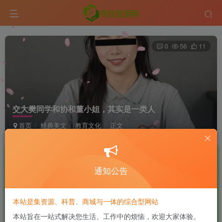
0
56
11
交大樊同学和协和董小姐，其实是一类人
首页
经典美文
教育文化
正文
鹿头蛇
极好 · 1000
UID:10
关注
私信
2个月前发布
通知公告
商城已上线，快去看看吧！
本站是集资源、科普、商城与一体的综合型网站
本站旨在一站式解决您生活、工作中的烦恼，欢迎大家体验。