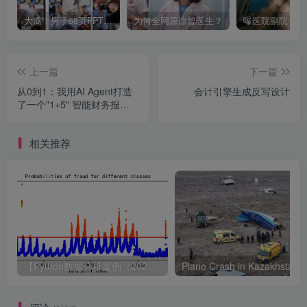
大瓜！男子68页PPT曝妻子出轨华南理工博士！
为何全网原谅曾医生？
上一篇
下一篇
从0到1：我用AI Agent打造
会计引擎生成反写设计
了一个"1+5" 智能财务报销
体系
相关推荐
【Python数据分析案例（2024）】49—基于LSTM结构自编码器的多变量时间序列