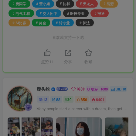
# 樊同学
# 董小姐
# 协和
# 天龙人
# 能源
# 电气工程
# 交大附中
# 医技专业
# 报送
# AI比赛
# 奖金
# 转专业
# 算法
喜欢就支持一下吧
点赞
11
分享
收藏
鹿头蛇
关注
极好 · 1000
UID:10
13
88
0
856
6401
Many people start a career with a dream, then get busy forgetting it.