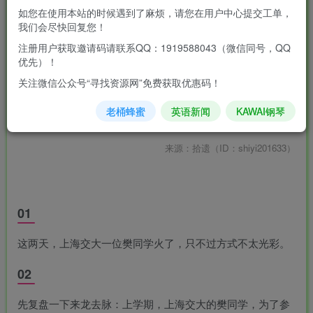
如您在使用本站的时候遇到了麻烦，请您在用户中心提交工单，
我们会尽快回复您！
注册用户获取邀请码请联系QQ：1919588043（微信同号，QQ
优先）！
关注微信公众号“寻找资源网”免费获取优惠码！
老桶蜂蜜
英语新闻
KAWAI钢琴
作者：我是拾遗
来源：拾遗（ID：shiyi201633）
01
这两天，上海交大一位樊同学火了，只不过方式不太光彩。
02
先复盘一下来龙去脉：上学期，上海交大的樊同学，为了参