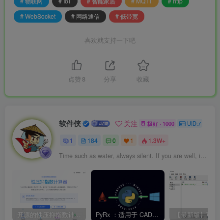
# 物联网
# IoT
# 智能家居
# MQTT
# http
# WebSocket
# 网络通信
# 低带宽
喜欢就支持一下吧
点赞
8
分享
收藏
软件侠
关注
极好 · 1000
UID:7
1
184
0
1
1.3W+
Time such as water, always silent. If you are well, it is sunny.
开源的性压抑指数计算器，旨在帮助用户科学地了解自己的性心理特征，促进性健康和亲密关系的发展。
PyRx ：适用于 CAD 二次开发的 Python