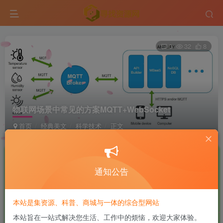
0
32
8
物联网场景中常见的方案MQTT+WebSocket
首页
经典美文
科学技术
正文
软件侠
极好 · 1000
UID:7
关注
私信
4个月前更新
通知公告
商城已上线，快去看看吧！
本站是集资源、科普、商城与一体的综合型网站
01
本站旨在一站式解决您生活、工作中的烦恼，欢迎大家体验。