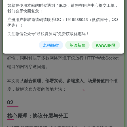
如您在使用本站的时候遇到了麻烦，请您在用户中心提交工单，
MQTT 与 WebSocket 的融合是物联网（IoT）领域的主流通
我们会尽快回复您！
信方案，核心逻辑是
让 MQTT 协议运行在 WebSocket 传输
注册用户获取邀请码请联系QQ：1919588043（微信同号，QQ
优先）！
层之上
（即 MQTT over WebSocket）。
关注微信公众号“寻找资源网”免费获取优惠码！
这种组合既保留了 MQTT 轻量级、低带宽、适配设备端通信
老桶蜂蜜
英语新闻
KAWAI钢琴
的核心优势，又借助 WebSocket 对浏览器/网页端的天然友
好性，同时解决了多数网络环境下仅放行 HTTP/WebSocket
端口的网络穿透问题。
本文将从
融合原理、部署实现、多端接入、场景价值
四个维
度，拆解这套方案的落地方法：
02
核心原理：协议分层与分工