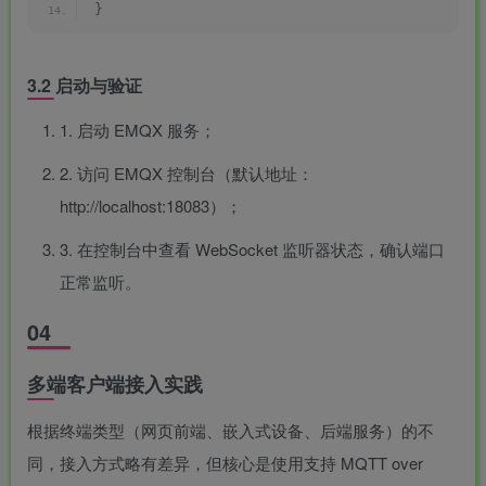
}
团购中
3.2 启动与验证
1. 启动 EMQX 服务；
MAHA雅马
破壁机家用低
贵州深山老林
此极AI时间宝
3X仿象牙
音破壁机
农家野生纯天
机器人小初高
2. 访问 EMQX 控制台（默认地址：
键黑檀木黑
1.75L大容量
然放养老桶蜂
学习管理神器
客厅三角钢
多功能豆浆料
蜜
http://localhost:18083）；
168000
299
168
299
￥
￥
￥
琴
理榨汁机新款
指乎
鹿头
陈家
小打
00
￥0.00
￥0.00
￥1.00
3. 在控制台中查看 WebSocket 监听器状态，确认端口
乐器
蛇
客栈
小闹
正常监听。
04
多端客户端接入实践
根据终端类型（网页前端、嵌入式设备、后端服务）的不
同，接入方式略有差异，但核心是使用支持 MQTT over