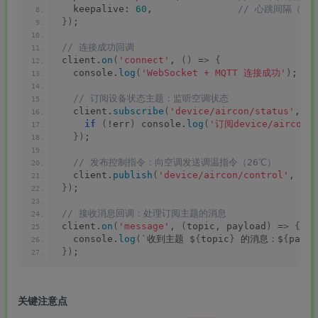
  keepalive: 
60
,              
 // 心跳间隔（秒
})
;
// 连接成功回调
client.
on
(
'connect'
, 
()
 =
>
{
  console.
log
(
'WebSocket + MQTT 连接成功'
)
;
 // 订阅设备状态主题：监听空调状态
  client.
subscribe
(
'device/aircon/status'
, 
(
e
if
(
!err
)
 console.
log
(
'订阅device/aircon
})
;
 // 发布控制指令：向空调发送调温指令（26℃）
  client.
publish
(
'device/aircon/control'
, JSO
})
;
// 接收消息回调：处理订阅主题的消息
client.
on
(
'message'
, 
(
topic, payload
)
 =
>
{
  console.
log
(
`收到主题 $
{
topic
}
 的消息：$
{
paylo
})
;
关键注意点