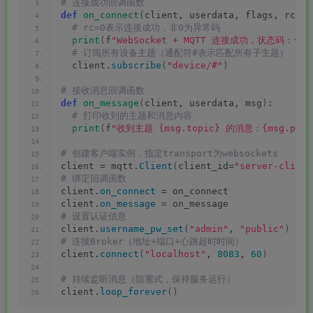
# 连接成功回调函数
def
on_connect
(
client, userdata, flags, rc
)
:
 # rc=0表示连接成功，非0为异常码
print
(
f
"WebSocket + MQTT 连接成功，状态码：{rc
 # 订阅所有设备主题（通配符#表示匹配所有子主题）
  client.
subscribe
(
"device/#"
)
# 接收消息回调函数
def
on_message
(
client, userdata, msg
)
:
 # 打印收到的主题和消息内容
print
(
f
"收到主题 {msg.topic} 的消息：{msg.paylo
# 创建客户端实例，指定transport为websockets
client = mqtt.
Client
(
client_id=
"server-client
# 绑定回调函数
client.
on_connect
 = on_connect
client.
on_message
 = on_message
# 设置认证信息
client.
username_pw_set
(
"admin"
, 
"public"
)
# 连接Broker（地址+端口+心跳超时时间）
client.
connect
(
"localhost"
, 
8083
, 
60
)
# 持续监听消息（阻塞式，保持服务运行）
client.
loop_forever
()