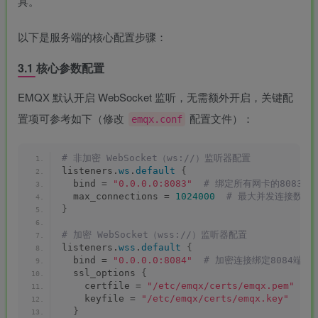
具。
以下是服务端的核心配置步骤：
3.1 核心参数配置
EMQX 默认开启 WebSocket 监听，无需额外开启，关键配
置项可参考如下（修改
配置文件）：
emqx.conf
# 非加密 WebSocket（ws://）监听器配置
listeners.
ws
.
default
{
  bind = 
"0.0.0.0:8083"
 # 绑定所有网卡的8083端口
  max_connections = 
1024000
 # 最大并发连接数，
}
# 加密 WebSocket（wss://）监听器配置
listeners.
wss
.
default
{
  bind = 
"0.0.0.0:8084"
 # 加密连接绑定8084端口，
  ssl_options 
{
-
    certfile = 
"/etc/emqx/certs/emqx.pem"
 #
idgets/widgets-
    keyfile = 
"/etc/emqx/certs/emqx.key"
 #
}