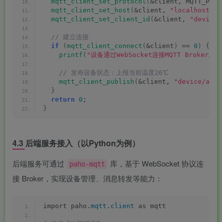
mqtt_client_set_protocol
(
&client, MQTT_PROT
mqtt_client_set_host
(
&client, 
"localhost"
)
;
mqtt_client_set_client_id
(
&client, 
"device-
 // 建立连接
if
(
mqtt_client_connect
(
&client
)
 == 
0
)
{
printf
(
"设备通过WebSocket连接MQTT Broker成功
 // 发布设备状态：上报当前温度26℃
mqtt_client_publish
(
&client, 
"device/airc
}
return
0
;
}
4.3 后端服务接入（以Python为例）
后端服务可通过
库，基于 WebSocket 协议连
paho-mqtt
接 Broker，实现设备管理、消息转发等能力：
import paho.
mqtt
.
client
 as mqtt