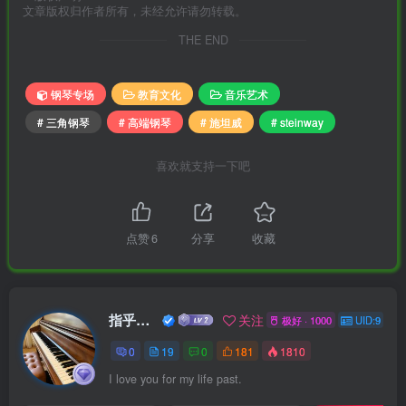
文章版权归作者所有，未经允许请勿转载。
THE END
钢琴专场
教育文化
音乐艺术
# 三角钢琴
# 高端钢琴
# 施坦威
# steinway
喜欢就支持一下吧
点赞
6
分享
收藏
指乎乐器
关注
极好 · 1000
UID:9
0
19
0
181
1810
I love you for my life past.