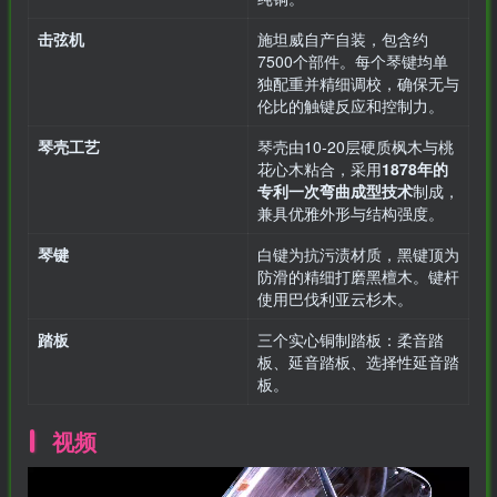
击弦机
施坦威自产自装，包含约
7500个部件。每个琴键均单
独配重并精细调校，确保无与
伦比的触键反应和控制力。
琴壳工艺
琴壳由10-20层硬质枫木与桃
花心木粘合，采用
1878年的
专利一次弯曲成型技术
制成，
兼具优雅外形与结构强度。
琴键
白键为抗污渍材质，黑键顶为
防滑的精细打磨黑檀木。键杆
使用巴伐利亚云杉木。
踏板
三个实心铜制踏板：柔音踏
板、延音踏板、选择性延音踏
板。
视频