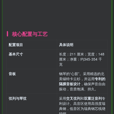
核心配置与工艺
配置项目
具体说明
基本尺寸
长度：211 厘米；宽度：148
厘米；净重：约345-354 千
克
音板
钢琴的“心脏”。采用精选的北
美锡特卡云杉，并运用
专利的
隔膜音板设计
，确保声音自由
振动，音质饱满、持久。
弦列与琴弦
采用
交叉弦列
和
双重泛音列
专
利设计。高音区使用高强度瑞
典钢，低音区为瑞典钢芯线绕
纯铜。