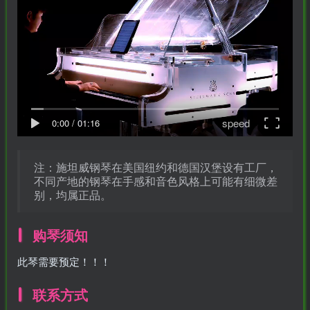
-
idgets/widgets-
团购中
speed
0:00
/
01:16
MAHA雅马
破壁机家用低
此极AI时间宝
YAMAHA雅马
3X仿象牙
音破壁机
机器人小初高
哈W3AWn哑
键黑檀木黑
1.75L大容量
学习管理神器
光原木色W系
注：施坦威钢琴在美国纽约和德国汉堡设有工厂，
不同产地的钢琴在手感和音色风格上可能有细微差
客厅三角钢
多功能豆浆料
列顶配旗舰款
168000
299
299
38700
￥
￥
￥
别，均属正品。
琴
理榨汁机新款
欧洲古典风格
指乎
鹿头
小打
指乎
00
￥0.00
￥1.00
￥1.00
高端实木钢琴
乐器
蛇
小闹
乐器
购琴须知
此琴需要预定！！！
联系方式