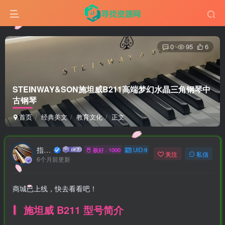
0
95
6
STEINWAY&SON施坦威B211高端梦幻水晶三角钢琴
中
古钢琴
首页
经典美文
教育文化
正文
指乎乐器
极好 · 1000
UID:9
关注
私信
6个月前更新
商城已上线，快去看看吧！
施坦威 B211 型号简介