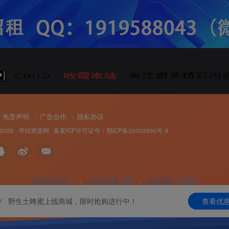
免责声明
广告合作
隐私协议
 2026 ·
寻找资源网
· 备案ICP许可证号：
鄂ICP备20002690号-8
今日访问人数
1
|
今日访问量
126
|
总访问量
117,064
野生土蜂蜜上线商城，限时抢购进行中！
查看优
W