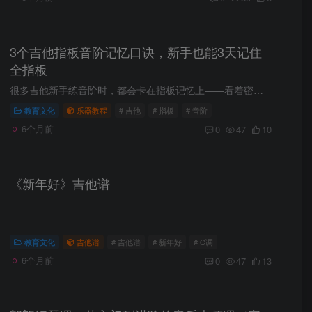
3个吉他指板音阶记忆口诀，新手也能3天记住
全指板
很多吉他新手练音阶时，都会卡在指板记忆上——看着密密麻麻的品格，不知道每个音的位置，弹solo时只能盯着前3品，稍微换个把位就手忙脚乱。其实记指板不用死记硬背，掌握几个实用口诀，结合日...
教育文化
乐器教程
# 吉他
# 指板
# 音阶
6个月前
0
47
10
《新年好》吉他谱
教育文化
吉他谱
# 吉他谱
# 新年好
# C调
6个月前
0
47
13