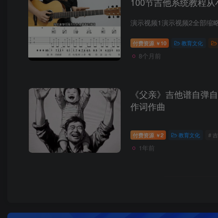
100节吉他系统教程
演示视频1演示视频2全部缩
付费资源
10
教育文化
￥
8个月前
《父亲》吉他谱自弹自
作词作曲
付费资源
2
教育文化
# 
￥
1年前