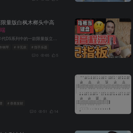
5LE限量版白枫木榔头中高
端
简介：DS-55LE是卡瓦依90年代DS系列中的一款限量版立式钢琴，钢板上有限量版英文全称“LIMITED EDITION”，是一款面向百货商店销售的中高端系列。 该系列钢琴采用实木云杉木音板，能带来良好...
日本钢琴
# 卡瓦依
# 指乎乐器
0
65
5
谱
# 恭喜发财
0
51
14