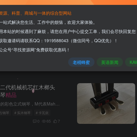
00
UID:9
资源、科普、商城与一体的综合型网站
一站式解决您生活、工作中的烦恼，欢迎大家体验。
t is your life.
用本站的时候遇到了麻烦，请您在用户中心提交工单，我们会尽快回复您
获取邀请码请联系QQ：1919588043（微信同号，QQ优先）！
公众号“寻找资源网”免费获取优惠码！
丝
0
老桶蜂蜜
英语新闻
KA
M第二代机械机芯红木榔头
琴
精品
卡瓦依K-51M是日本原装进口的彩色立式钢琴，M代表Mahogany（桃花心木色），为木质外观涂装。属于K系列的高端型号，生产于2002年1月至2006年4月期间。琴键盖带缓降功能，分腿设计简约大方。 卡瓦...
中古钢琴
# 实木钢琴
# 卡瓦依
0
65
7