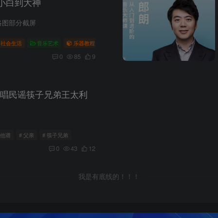
从小白到大神
略图部分截屏
社会生活
音乐艺术
乐器教程
# 吉他
# 和弦
# 扒歌
0
85
9
唱民谣筷子兄弟王太利
吉他谱
# 父亲
# 筷子兄弟
0
43
12
我是有底线的！！！