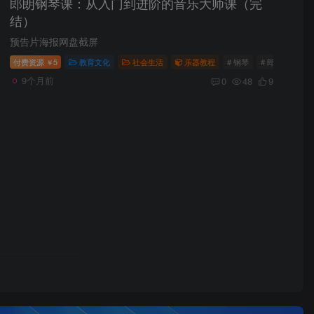
郎朗钢琴课：从入门到进阶的音乐大师课（完
结）
预告片海报网盘截屏
付费资源
5
教育文化
社会生活
乐器教程
# 钢琴
# 郎朗
# 教
￥
9个月前
0
48
9