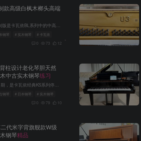
1特制款高级白枫木榔头高端
简介：BL-51S（special）特制版是卡瓦依BL系列中的中高端型号，其在材质、工艺和音色等方面都有独特之处。上盖板有雕花设计，这是特制版区别于普通版的显著特征之一，也是其高端身份的象征。 特...
日本钢琴
# 实木钢琴
# 卡瓦依
0
73
12
5五背柱设计老化琴胆天然
木中古实木钢琴
练习
简介：NS-15出厂于80年代中期，是卡瓦依经典KS系列停产后续作，使用KAWAI特制高科技老化琴胆，特制琴槌（使用天然羊毛）琴键采用特制材料并做抗菌处理。 从70年代末至90年代中期，KAWAI依次推出...
中古钢琴
# 日本钢琴
# 实木钢琴
0
79
10
A第二代米字背旗舰款W级
木钢琴
精品