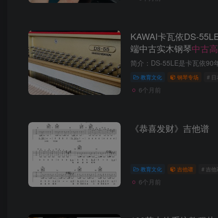
KAWAI卡瓦依DS-5
端中古实木钢琴
中古高
教育文化
钢琴专场
# 
6个月前
《恭喜发财》吉他谱
教育文化
吉他谱
# 吉他
6个月前