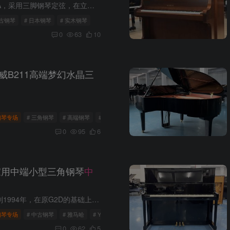
雅马哈第二代旗舰米字背YUA，采用三脚钢琴定弦，在立式钢琴中非常罕见，最有亮点的功能是中间的踏板设计为和三角钢琴一样的选择性延音，和手拉式弱音，是非常高端的演奏型钢琴，而且大谱架后面...
中古钢琴
# 日本钢琴
# 实木钢琴
0
63
10
施坦威B211高端梦幻水晶三
钢琴专场
# 三角钢琴
# 高端钢琴
# 施坦威
0
95
6
E家用中端小型三角钢琴
中
雅马哈G2E，从1971年生产到1994年，在原G2D的基础上做了大量改进与提升研制的一款家用中端小型三角钢琴。 这个型号性价比非常高，其低音区非常浑厚饱满，中音铿锵有力，高音通透明亮，深受专业...
钢琴专场
# 中古钢琴
# 雅马哈
# YAMAHA
0
62
5