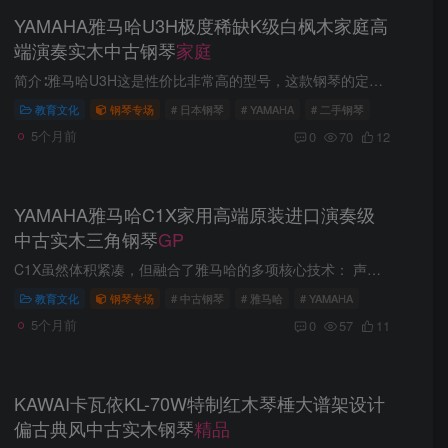
YAMAHA雅马哈U3H极度稀缺K级白枫木家庭高
端演奏实木中古钢琴
家庭
简介∶雅马哈U3H这是性价比非常高的型号，这款钢琴的定位很高，厂家定位为家庭高端演奏使用，属于专业范畴内的一部钢琴，对于考级的使用与平时演奏是绰绰有余了，生产年限1972-1980年，采用高端...
教育文化
钢琴专场
# 日本钢琴
# YAMAHA
# 二手钢琴
5个月前
0
70
12
YAMAHA雅马哈C1X家用高端原装进口演奏级
中古实木三角钢琴
GP
C1X虽然体积紧凑，但融合了雅马哈的多项核心技术： 声音核心：设计目标是打造 “真正会唱歌的钢琴” ，其音板制作工艺和特制弦锤都传承自雅马哈旗舰音乐会三角钢琴CFX，旨在实现丰富的共鸣和细...
教育文化
钢琴专场
# 中古钢琴
# 雅马哈
# YAMAHA
5个月前
0
57
11
KAWAI卡瓦依KL-70W特制红木琴棰大谱架设计
偏古典风中古实木钢琴
精品