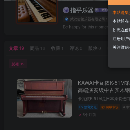
指乎乐器
极好 · 10
本站是集
武汉齿轮乐器有限公司
管理员
本站旨在
Be happy for this moment, this momen
如您在使
注册用户
关注微信
文章
19
商品
12
收藏
1
评论
0
版块
0
帖子
0
粉
发布
19
KAWAI卡瓦依K-51
高端演奏级中古实木钢
教育文化
钢琴专场
# 
5个月前