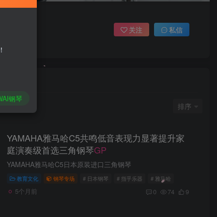
关注
私信
！
WAI钢琴
排序
YAMAHA雅马哈C5共鸣低音表现力显著提升家
庭演奏级首选三角钢琴
GP
YAMAHA雅马哈C5日本原装进口三角钢琴
教育文化
钢琴专场
# 日本钢琴
# 指乎乐器
# 雅马哈
5个月前
0
74
9