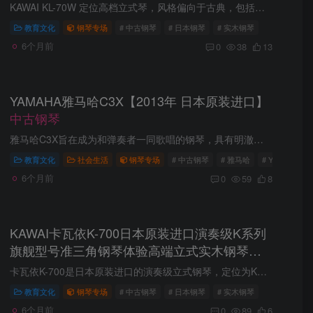
KAWAI KL-70W 定位高档立式琴，风格偏向于古典，包括键盘盖以及前脸设计都与三角琴极为相似，使得音色更加柔和透彻，共鸣更加和谐浑厚。采用大谱架设计，特制红木琴棰，抗老化机芯，六背柱设计...
教育文化
钢琴专场
# 中古钢琴
# 日本钢琴
# 实木钢琴
6个月前
0
38
13
YAMAHA雅马哈C3X【2013年 日本原装进口】
中古钢琴
雅马哈C3X旨在成为和弹奏者一同歌唱的钢琴，具有明澈的泛音效果和丰富的和谐音色，能够满足专业演奏家对于细致弹奏控制的严格要求。 使用基于CFX系列的弦锤，并根据琴体大小进行调整，确保了音...
教育文化
社会生活
钢琴专场
# 中古钢琴
# 雅马哈
# YAMAHA
6个月前
0
59
8
KAWAI卡瓦依K-700日本原装进口演奏级K系列
旗舰型号准三角钢琴体验高端立式实木钢琴
立
式中古
卡瓦依K-700是日本原装进口的演奏级立式钢琴，定位为K系列旗舰型号，被誉为'准三角钢琴体验'的高端产品。适合专业演奏者、高级学生和追求三角钢琴音色表现但受空间限制的用户，特别适合喜欢音色...
教育文化
钢琴专场
# 中古钢琴
# 日本钢琴
# 实木钢琴
6个月前
0
89
6