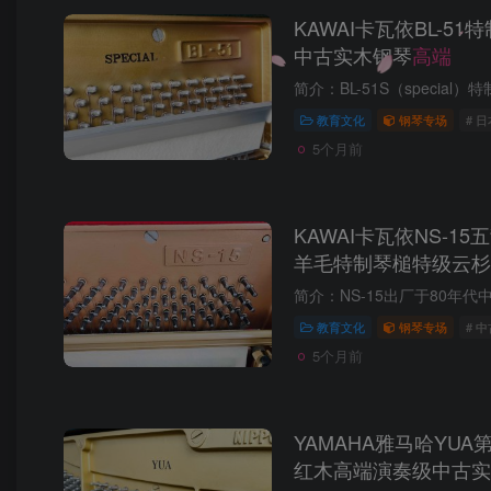
KAWAI卡瓦依BL-5
中古实木钢琴
高端
教育文化
钢琴专场
# 
5个月前
KAWAI卡瓦依NS-1
羊毛特制琴槌特级云杉
教育文化
钢琴专场
# 
5个月前
YAMAHA雅马哈YU
红木高端演奏级中古实