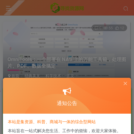
0
55
12
OmniTools：一个部署在 NAS 上的万能工具箱，处理图
片、PDF、数据全搞定
首页
经典美文
科学技术
正文
软件侠
极好 · 1000
UID:7
关注
私信
9个月前发布
通知公告
付费阅读
本站是集资源、科普、商城与一体的综合型网站
OmniTools：一个部署在 NAS 上的万能工具箱，处理图片、PDF、数据全搞定
本站旨在一站式解决您生活、工作中的烦恼，欢迎大家体验。
此内容为付费阅读，请付费后查看