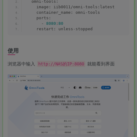
  omni-tools:
    image: iib0011/omni-tools:latest
    container_name: omni-tools
    ports:
      - 
8080
:
80
MAHA雅马
破壁机家用低
贵州深山老林
此极AI时间宝
    restart: unless-stopped
3X仿象牙
音破壁机
农家野生纯天
机器人小初高
键黑檀木黑
1.75L大容量
然放养老桶蜂
学习管理神器
客厅三角钢
多功能豆浆料
蜜
168000
299
168
299
使用
￥
￥
￥
琴
理榨汁机新款
指乎
鹿头
陈家
小打
00
￥0.00
￥0.00
￥1.00
乐器
蛇
客栈
小闹
浏览器中输入
就能看到界面
http://NAS的IP:8080