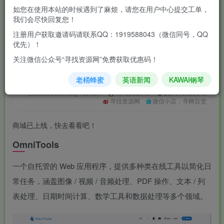
5
如您在使用本站的时候遇到了麻烦，请您在用户中心提交工单，
我们会尽快回复您！
￥
注册用户获取邀请码请联系QQ：1919588043（微信同号，QQ
1
免费
黄金会员
￥
钻石会员
优先）！
立即购买
关注微信公众号“寻找资源网”免费获取优惠码！
您当前未登录！建议登陆后购买，可保存购买订单
老桶蜂蜜
英语新闻
KAWAI钢琴
seekresource@163.com
1919588043
QQ1919588043
寻找资源网
微信小店：寻网百货
商城已上线，快去看看吧！
OmniTools
一个自托管的 Web 应用程序，提供多种类在线工具以简化日
常任务，涵盖图像 / 视频 / 音频处理、PDF 操作、文本 / 列
表处理、日期时间计算、数学工具和数据处理等多个领域。