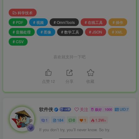
科学技术
# PDF
# 视频
# OmniTools
# 在线工具
# 操作
# 音频处理
# 图像
# 数学工具
# JSON
# XML
# CSV
喜欢就支持一下吧
点赞
12
分享
收藏
软件侠
关注
极好 · 1000
UID:7
1
184
0
1
1.3W+
If you don’t try, you’ll never know. So try.