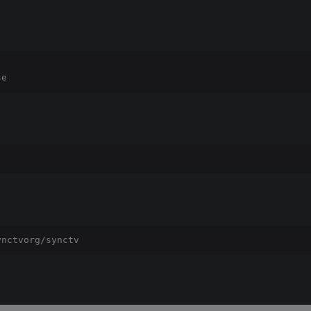
se
ynctvorg/synctv