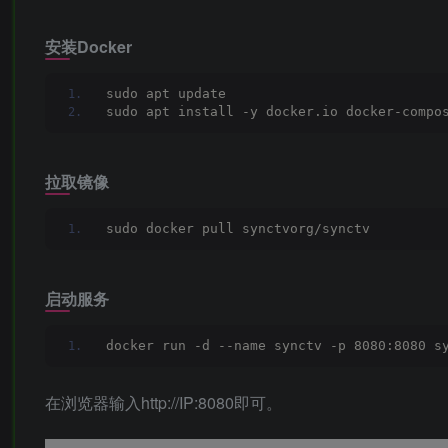
安装Docker
sudo apt update
sudo apt install -y docker.io docker-compo
拉取镜像
sudo docker pull synctvorg/synctv
启动服务
docker run -d --name synctv -p 8080:8080 s
在浏览器输入http://IP:8080即可。