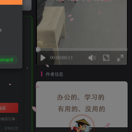
私信
！
WAI钢琴
作者信息
购买
存购买订单
店：寻网百货