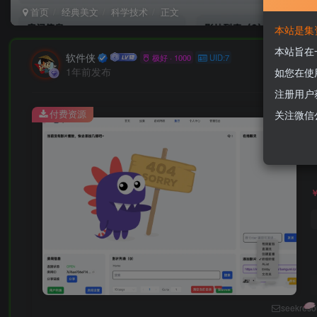
首页
经典美文
科学技术
正文
本站是集
本站旨在
软件侠
极好 · 1000
UID:7
1年前发布
如您在使
注册用户
付费资源
关注微信
seekres