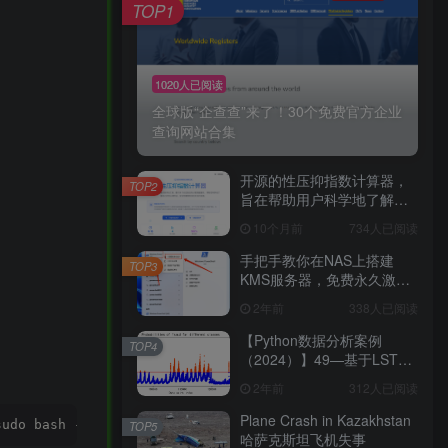
TOP1
1020人已阅读
全球版“企查查”来了！30个免费官方企业
查询网站合集
开源的性压抑指数计算器，
TOP2
旨在帮助用户科学地了解自
己的性心理特征，促进性健
10个月前
734人已阅读
康和亲密关系的发展。
手把手教你在NAS上搭建
TOP3
KMS服务器，免费永久激活
Windows及Office！建议收藏
2年前
338人已阅读
手把手教你在NAS上搭建
KMS服务器，免费永久激活
【Python数据分析案例
TOP4
Windows及Office！建议收藏
（2024）】49—基于LSTM
结构自编码器的多变量时间
2年前
312人已阅读
序列
Plane Crash in Kazakhstan
sudo bash -s -- -v latest
TOP5
哈萨克斯坦飞机失事