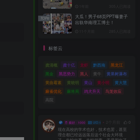
1年前
305人已阅读
大瓜！男子68页PPT曝妻子
TOP6
出轨华南理工博士！
11个月前
285人已阅读
标签云
龚清概
龚十亿
龙虾
黔西南
黑龙江
黑金
黑恶势力
黑人
黄牛
黄果树瀑布
黄曲霉素
黄晓明
黄山
黄小明
黄大慧
麻雀优化
麻将局
鸡犬升天
鸟笼效应
高院
小打小闹
2个月前
0
极好 · 1000
UID:12
现在高校的学术也好，技术也罢，甚至
理念都已经远远落后这个社会大环境