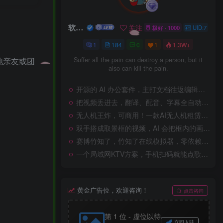
软件侠
关注
极好 · 1000
UID:7
1
184
0
1
1.3W+
地亲友或团
Suffer all the pain can destroy a person, but it
also can kill the pain.
开源的 AI 办公套件，主打文档往返编辑不丢格式，AI 改动哪里就只改哪里，其余内容原封不动。
把视频丢进去，翻译、配音、字幕全自动，这个开源工具一条龙搞定
无人机王炸，可商用！一款AI无人机租赁系统，支持资质审核+AI助手+故障维修，开箱即用
双手搭成取景框的视频，AI 会把框内的画面重绘成动画风格，同时保留你真实的手部和动作
赛博竹知了，竹知了在线模拟器，零依赖单文件，真实录音采样，移动端优先。
一个局域网KTV方案，手机扫码就能点歌，电视或投影仪直接全屏播MV。曲库和账号数据都存在NAS的共享目录里
黄金广告位，欢迎咨询！
点击咨询
第 1 位 - 虚位以待
立即入驻