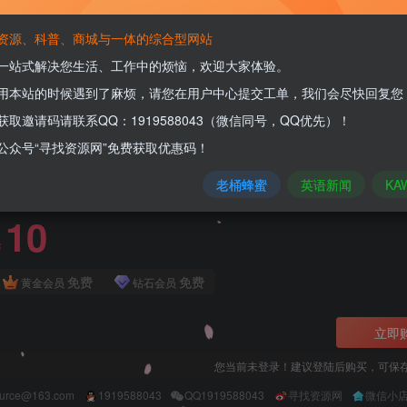
资源、科普、商城与一体的综合型网站
一站式解决您生活、工作中的烦恼，欢迎大家体验。
关注
用本站的时候遇到了麻烦，请您在用户中心提交工单，我们会尽快回复您
获取邀请码请联系QQ：1919588043（微信同号，QQ优先）！
公众号“寻找资源网”免费获取优惠码！
一款开源的远程同步观影与直播共享平台
老桶蜂蜜
英语新闻
KA
此内容为付费资源，请付费后查看
10
￥
免费
免费
黄金会员
钻石会员
立即
您当前未登录！建议登陆后购买，可保
ource@163.com
1919588043
QQ1919588043
寻找资源网
微信小