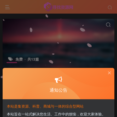
免费
共13篇
标签
GitHub
ESP32
排序
更新
浏览
点赞
评论
通知公告
36.8k Stars，一套免费开源 ERP，居
然把销售、库存、财务和制造都做全了
本站是集资源、科普、商城与一体的综合型网站
付费资源
5
科学技术
￥
本站旨在一站式解决您生活、工作中的烦恼，欢迎大家体验。
25天前
11