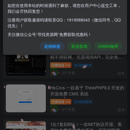
如您在使用本站的时候遇到了麻烦，请您在用户中心提交工单，
我们会尽快回复您！
[开源]一套开源企业级在线文档编辑与
注册用户获取邀请码请联系QQ：1919588043（微信同号，QQ
免费协作解决方案，永久开源 · 可私有
优先）！
部署 · 可二次开发
付费资源
5
科学技术
￥
关注微信公众号“寻找资源网”免费获取优惠码！
29天前
10
老桶蜂蜜
英语新闻
KAWAI钢琴
3秒极速克隆、支持646种语言，，全
程不用联网、无需调用API，完全免费
自用这款离线语音克隆工具要逆天
付费资源
5
科学技术
￥
2个月前
8
HkCms 一款基于 ThinkPHP8.0 开发的
开源免费 CMS 系统
付费资源
5
科学技术
￥
4个月前
9
1比1复刻B站！一款MIT协议开源、美