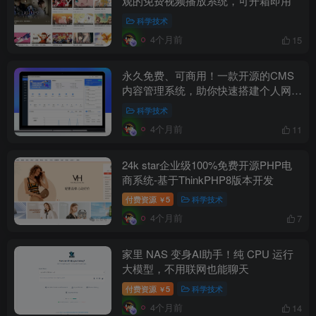
观的免费视频播放系统，可开箱即用
科学技术
4个月前
15
永久免费、可商用！一款开源的CMS
内容管理系统，助你快速搭建个人网站
和企业官网
科学技术
4个月前
11
24k star企业级100%免费开源PHP电
商系统-基于ThinkPHP8版本开发
付费资源
5
科学技术
￥
4个月前
7
家里 NAS 变身AI助手！纯 CPU 运行
大模型，不用联网也能聊天
付费资源
5
科学技术
￥
4个月前
14