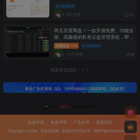
科学技术
9个月前
11
再见百度网盘！一款开源免费、功能全
面、高颜值的私有云盘管理系统，即开
即用！
付费阅读
10
科学技术
￥
11个月前
8
我是有底线的！！！
友链申请
免责声明
广告合作
隐私协议
Copyright © 2026 ·
寻找资源网
· 备案ICP许可证号：
鄂ICP备20002690号-8