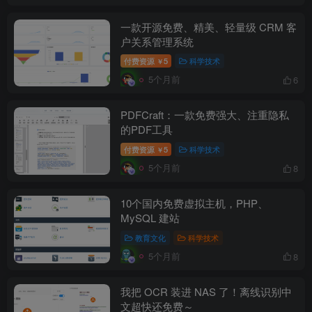
一款开源免费、精美、轻量级 CRM 客
户关系管理系统
-
付费资源
5
科学技术
￥
idgets/widgets-
5个月前
6
团购中
PDFCraft：一款免费强大、注重隐私
的PDF工具
付费资源
5
科学技术
￥
5个月前
8
MAHA雅马
破壁机家用低
贵州深山老林
此极AI时间宝
3X仿象牙
音破壁机
农家野生纯天
机器人小初高
10个国内免费虚拟主机，PHP、
键黑檀木黑
1.75L大容量
然放养老桶蜂
学习管理神器
MySQL 建站
客厅三角钢
多功能豆浆料
蜜
168000
299
168
299
￥
￥
￥
教育文化
科学技术
琴
理榨汁机新款
指乎
鹿头
陈家
小打
5个月前
00
￥0.00
￥0.00
￥1.00
8
乐器
蛇
客栈
小闹
我把 OCR 装进 NAS 了！离线识别中
文超快还免费～