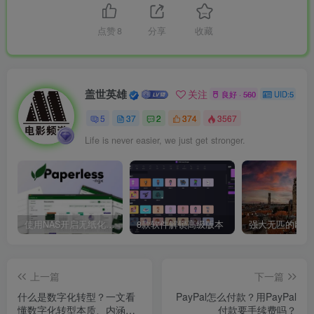
点赞
8
分享
收藏
盖世英雄
关注
良好 · 560
UID:5
5
37
2
374
3567
Life is never easier, we just get stronger.
使用NAS开启无纸化办公，Docker部署开源文档管理系统『Paperless-ngx』
8款软件解锁高级版本
上一篇
下一篇
什么是数字化转型？一文看
PayPal怎么付款？用PayPal
懂数字化转型本质、内涵及
付款要手续费吗？