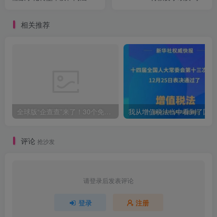
核心任务？
相关推荐
全球版“企查查”来了！30个免费官方企业查询网站合集
我从增值税法
评论
抢沙发
请登录后发表评论
登录
注册