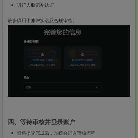
进行人脸识别认证
团购中
该步骤用于账户实名及合规审核。
MAHA雅马
破壁机家用低
此极AI时间宝
YAMAHA雅马
3X仿象牙
音破壁机
机器人小初高
哈W3AWn哑
键黑檀木黑
1.75L大容量
学习管理神器
光原木色W系
客厅三角钢
多功能豆浆料
列顶配旗舰款
168000
299
299
38700
￥
￥
￥
琴
理榨汁机新款
欧洲古典风格
指乎
鹿头
小打
指乎
00
￥0.00
￥1.00
￥1.00
高端实木钢琴
乐器
蛇
小闹
乐器
四、等待审核并登录账户
资料提交完成后，系统会进入审核流程