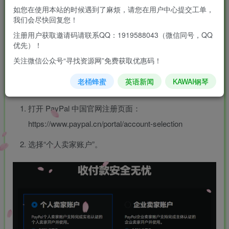
收单的服务。
如您在使用本站的时候遇到了麻烦，请您在用户中心提交工单，
这意味着，即使没有公司主体，个人卖家也可以通过 PayPal
我们会尽快回复您！
面向海外客户收款，合规又方便，是跨境副业和独立站卖家
注册用户获取邀请码请联系QQ：1919588043（微信同号，QQ
优先）！
的一个新选择。
关注微信公众号“寻找资源网”免费获取优惠码！
以下为完整注册与使用流程说明。
老桶蜂蜜
英语新闻
KAWAI钢琴
一、注册个人卖家账户
打开 PayPal 中国官网注册页面：
https://www.paypal.cn/portal/account-selection
选择“个人卖家账户”。