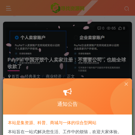
0
65
8
PayPal 中国开放个人卖家注册：不需要公司，也能全球
收款了
首页
经典美文
商业经济
正文
盖世英雄
良好 · 560
UID:5
关注
私信
6个月前更新
通知公告
商城已上线，快去看看吧！
本站是集资源、科普、商城与一体的综合型网站
PayPal 中国近期正式推出支持个人卖家注册账户并进行全球
本站旨在一站式解决您生活、工作中的烦恼，欢迎大家体验。