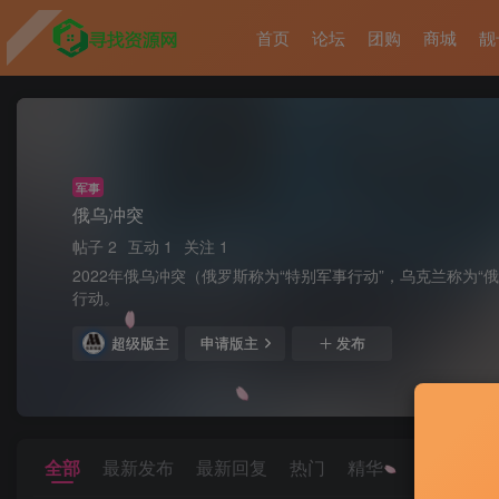
首页
论坛
团购
商城
靓
军事
俄乌冲突
帖子 2
互动 1
关注 1
2022年俄乌冲突（俄罗斯称为“特别军事行动”，乌克兰称为
行动。
超级版主
申请版主
发布
全部
最新发布
最新回复
热门
精华