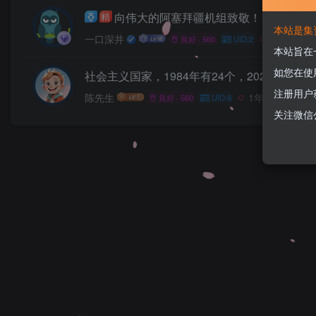
向伟大的阿塞拜疆机组致敬！
精
3
本站是集
一口深井
2年前回复
良好 · 560
UID:2
本站旨在
如您在使
社会主义国家，1984年有24个，2024年只
注册用户
陈先生
1年前发布
良好 · 560
UID:8
关注微信