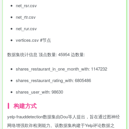
net_rsr.csv
net_rtr.csv
net_rur.csv
-
vertices.csv #节点
idgets/widgets-
数据集统计信息 顶点数量: 45954 边数量:
团购中
shares_restaurant_in_one_month_with: 1147232
shares_restaurant_rating_with: 6805486
MAHA雅马
破壁机家用低
此极AI时间宝
YAMAHA雅马
shares_user_with: 98630
3X仿象牙
音破壁机
机器人小初高
哈W3AWn哑
键黑檀木黑
1.75L大容量
学习管理神器
光原木色W系
构建方式
客厅三角钢
多功能豆浆料
列顶配旗舰款
168000
299
299
38700
￥
￥
￥
琴
理榨汁机新款
欧洲古典风格
指乎
鹿头
小打
指乎
yelp-frauddetection数据集由Dou等人提出，旨在通过图神经
00
￥0.00
￥1.00
￥1.00
高端实木钢琴
乐器
蛇
小闹
乐器
网络增强欺诈检测能力。该数据集构建于Yelp评论数据之