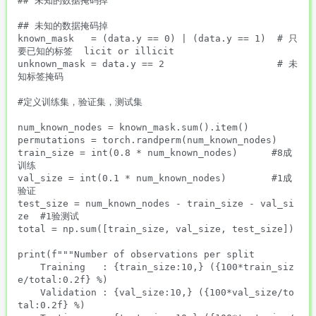
## 未知的数据掩码掉

## 未知的数据掩码掉

known_mask   = (data.y == 0) | (data.y == 1)  # 只
要已知的标签  licit or illicit

unknown_mask = data.y == 2                    # 未
知标签掩码

#定义训练集，验证集，测试集

num_known_nodes = known_mask.sum().item()

permutations = torch.randperm(num_known_nodes)

train_size = int(0.8 * num_known_nodes)      #8成
训练

val_size = int(0.1 * num_known_nodes)        #1成
验证

test_size = num_known_nodes - train_size - val_si
ze  #1验测试

total = np.sum([train_size, val_size, test_size])

print(f"""Number of observations per split

    Training   : {train_size:10,} ({100*train_siz
e/total:0.2f} %)

    Validation : {val_size:10,} ({100*val_size/to
tal:0.2f} %)
