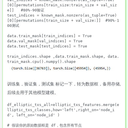
[0][permutations[train_size:train_size + val_siz
e]]   #80%-90验证

test_indices = known_mask.nonzero(as_tuple=True)
[0][permutations[train_size + val_size:]]  #90%-1
00测试

data.train_mask[train_indices] = True  

data.val_mask[val_indices] = True

data.test_mask[test_indices] = True

train_indices.shape ,data.train_mask.shape, data.
训练集，验证集，测试集 标记一下，转为数据框，备用存储,
后续去用于其他模型建模。
df_elliptic_txs_all=elliptic_txs_features.merge(e
lliptic_txs_classes,how='left',right_on='node_i
d', left_on='node_id' )

# 假设你的原始数据框是 df，包含所有节点
