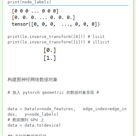
print(node_labels)
print(le.inverse_transform([0])) # licit

print(le.inverse_transform([1])) # illicit 
构建图神经网络数据对象
# 放入 pytorch geometric 的数据对象里面 #

data = Data(x=node_features,   edge_index=edge_in
dex,   y=node_labels)

# 数据挪到 GPU 上

data = data.to(device)
