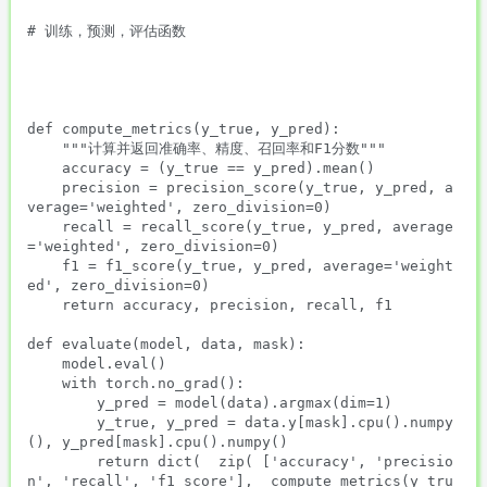
# 训练，预测，评估函数 

def compute_metrics(y_true, y_pred):

    """计算并返回准确率、精度、召回率和F1分数"""

    accuracy = (y_true == y_pred).mean()

    precision = precision_score(y_true, y_pred, a
verage='weighted', zero_division=0)

    recall = recall_score(y_true, y_pred, average
='weighted', zero_division=0)

    f1 = f1_score(y_true, y_pred, average='weight
ed', zero_division=0)

    return accuracy, precision, recall, f1

def evaluate(model, data, mask):

    model.eval()

    with torch.no_grad():

        y_pred = model(data).argmax(dim=1)

        y_true, y_pred = data.y[mask].cpu().numpy
(), y_pred[mask].cpu().numpy()

        return dict(  zip( ['accuracy', 'precisio
n', 'recall', 'f1_score'],  compute_metrics(y_tru