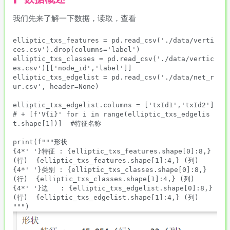
我们先来了解一下数据，读取，查看
elliptic_txs_features = pd.read_csv('./data/verti
ces.csv').drop(columns='label')

elliptic_txs_classes = pd.read_csv('./data/vertic
es.csv')[['node_id','label']]

elliptic_txs_edgelist = pd.read_csv('./data/net_r
ur.csv', header=None)

elliptic_txs_edgelist.columns = ['txId1','txId2']
# + [f'V{i}' for i in range(elliptic_txs_edgelis
t.shape[1])]  #特征名称

print(f"""形状

{4*' '}特征 : {elliptic_txs_features.shape[0]:8,} 
(行)  {elliptic_txs_features.shape[1]:4,} (列)

{4*' '}类别 : {elliptic_txs_classes.shape[0]:8,} 
(行)  {elliptic_txs_classes.shape[1]:4,} (列)

{4*' '}边   : {elliptic_txs_edgelist.shape[0]:8,} 
(行)  {elliptic_txs_edgelist.shape[1]:4,} (列)
