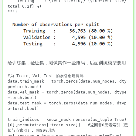
    Testing    : {test_size:10,} ({100*test_size/
total:0.2f} %)

""")

给训练集，验证集，测试集作一些掩码，后面训练模型要用
#为 Train、Val、Test 的索引创建掩码 

data.train_mask = torch.zeros(data.num_nodes, dty
pe=torch.bool)

data.val_mask = torch.zeros(data.num_nodes, dtype
=torch.bool)

data.test_mask = torch.zeros(data.num_nodes, dtyp
e=torch.bool)

train_indices = known_mask.nonzero(as_tuple=True)
[0][permutations[:train_size]]   #返回非0元素索引（已
知节点索引）, 前80%训练

val_indices = known_mask.nonzero(as_tuple=True)