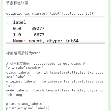
节点标签张量
标签编码后转为torch
# 类别标签编码  Labelencode target class #

le = LabelEncoder()

class_labels = le.fit_transform(elliptic_txs_clas
ses['label'])

original_labels = le.inverse_transform(class_labe
ls)

node_labels = torch.tensor(class_labels, dtype=to
rch.long)

print(class_labels)

print(original_labels)
