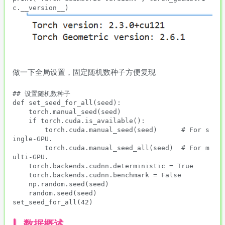
做一下全局设置，固定随机数种子方便复现
## 设置随机数种子

def set_seed_for_all(seed):

    torch.manual_seed(seed)

    if torch.cuda.is_available():

        torch.cuda.manual_seed(seed)      # For s
ingle-GPU.

        torch.cuda.manual_seed_all(seed)  # For m
ulti-GPU.

    torch.backends.cudnn.deterministic = True

    torch.backends.cudnn.benchmark = False

    np.random.seed(seed) 

    random.seed(seed) 

数据概述