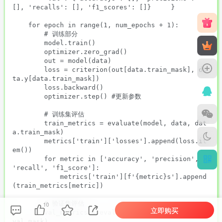
[], 'recalls': [], 'f1_scores': []}     }

    for epoch in range(1, num_epochs + 1):

        # 训练部分

        model.train()

        optimizer.zero_grad()

        out = model(data)

        loss = criterion(out[data.train_mask], da
ta.y[data.train_mask])

        loss.backward()

        optimizer.step() #更新参数

        # 训练集评估

        train_metrics = evaluate(model, data, dat
a.train_mask)

        metrics['train']['losses'].append(loss.it
em())

        for metric in ['accuracy', 'precision', 
'recall', 'f1_score']:

            metrics['train'][f'{metric}s'].append
(train_metrics[metric])

        # 验证集评估

10
立即购买
        val_metrics = evaluate(model, data, data.
val_mask)
