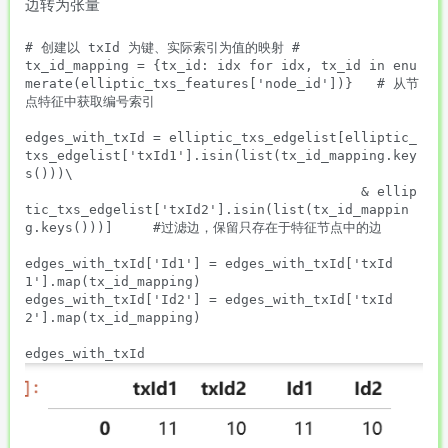
边转为张量
# 创建以 txId 为键、实际索引为值的映射 #

tx_id_mapping = {tx_id: idx for idx, tx_id in enu
merate(elliptic_txs_features['node_id'])}   # 从节
点特征中获取编号索引

edges_with_txId = elliptic_txs_edgelist[elliptic_
txs_edgelist['txId1'].isin(list(tx_id_mapping.key
s()))\

                                          & ellip
tic_txs_edgelist['txId2'].isin(list(tx_id_mappin
g.keys()))]     #过滤边，保留只存在于特征节点中的边

edges_with_txId['Id1'] = edges_with_txId['txId
1'].map(tx_id_mapping)

edges_with_txId['Id2'] = edges_with_txId['txId
2'].map(tx_id_mapping)
