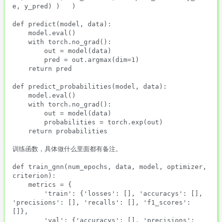
e, y_pred) )   )

def predict(model, data):

    model.eval()

    with torch.no_grad():

        out = model(data)

        pred = out.argmax(dim=1)

    return pred

def predict_probabilities(model, data):

    model.eval()

    with torch.no_grad():

        out = model(data)

        probabilities = torch.exp(out)

    return probabilities

训练函数，具体做什么里面都有备注。

def train_gnn(num_epochs, data, model, optimizer, 
criterion):

    metrics = {

        'train': {'losses': [], 'accuracys': [], 
'precisions': [], 'recalls': [], 'f1_scores': 
[]},

        'val': {'accuracys': [], 'precisions': 