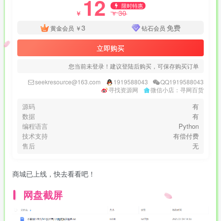
12
限时特惠
30
￥
￥
3
免费
黄金会员
￥
钻石会员
立即购买
您当前未登录！建议登陆后购买，可保存购买订单
seekresource@163.com
1919588043
QQ1919588043
寻找资源网
微信小店：寻网百货
源码
有
数据
有
编程语言
Python
技术支持
有偿付费
售后
无
商城已上线，快去看看吧！
网盘截屏