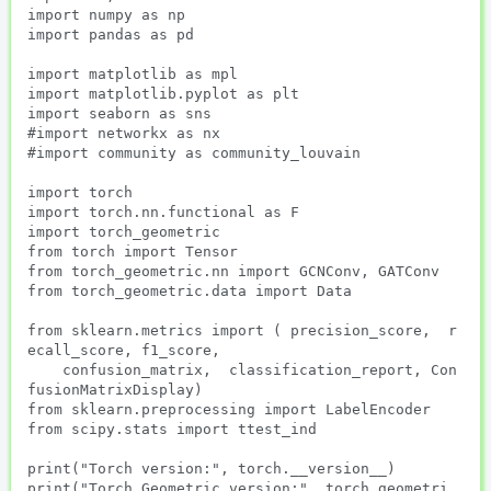
import numpy as np

import pandas as pd        

import matplotlib as mpl

import matplotlib.pyplot as plt

import seaborn as sns

#import networkx as nx

#import community as community_louvain

import torch

import torch.nn.functional as F

import torch_geometric

from torch import Tensor

from torch_geometric.nn import GCNConv, GATConv

from torch_geometric.data import Data 

from sklearn.metrics import ( precision_score,  r
ecall_score, f1_score,

    confusion_matrix,  classification_report, Con
fusionMatrixDisplay)

from sklearn.preprocessing import LabelEncoder

from scipy.stats import ttest_ind

print("Torch version:", torch.__version__)

print("Torch Geometric version:", torch_geometri