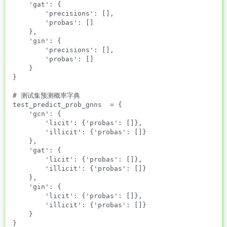
    'gat': {

        'precisions': [],

        'probas': []

    },

    'gin': {

        'precisions': [],

        'probas': []

    }

}

# 测试集预测概率字典

test_predict_prob_gnns  = {

    'gcn': {

        'licit': {'probas': []},

        'illicit': {'probas': []}

    },

    'gat': {

        'licit': {'probas': []},

        'illicit': {'probas': []}

    },

    'gin': {

        'licit': {'probas': []},

        'illicit': {'probas': []}

    }

}
