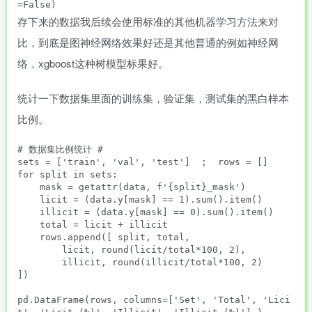
存下来的数据我后续会使用标准的其他机器学习方法来对
比，到底是图神经网络效果好还是其他普通的例如神经网
络，xgboost这种树模型标果好。
统计一下数据集里面的训练集，验证集，测试集的黑白样本
比例。
# 数据集比例统计 #

sets = ['train', 'val', 'test']  ;  rows = []

for split in sets:

    mask = getattr(data, f'{split}_mask')

    licit = (data.y[mask] == 1).sum().item()

    illicit = (data.y[mask] == 0).sum().item()

    total = licit + illicit

    rows.append([ split, total,

        licit, round(licit/total*100, 2),

        illicit, round(illicit/total*100, 2)    
])

pd.DataFrame(rows, columns=['Set', 'Total', 'Lici