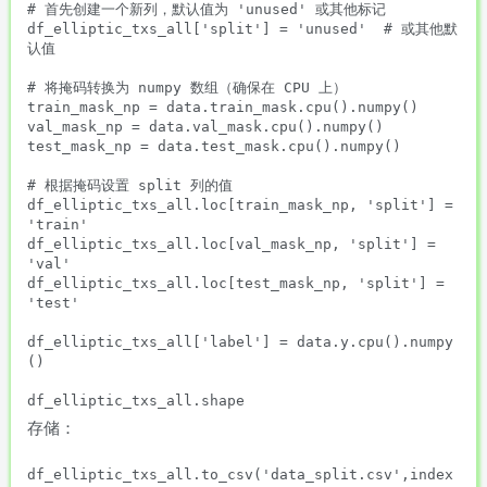
# 首先创建一个新列，默认值为 'unused' 或其他标记

df_elliptic_txs_all['split'] = 'unused'  # 或其他默
认值

# 将掩码转换为 numpy 数组（确保在 CPU 上）

train_mask_np = data.train_mask.cpu().numpy()

val_mask_np = data.val_mask.cpu().numpy()

test_mask_np = data.test_mask.cpu().numpy()

# 根据掩码设置 split 列的值

df_elliptic_txs_all.loc[train_mask_np, 'split'] = 
'train'

df_elliptic_txs_all.loc[val_mask_np, 'split'] = 
'val'

df_elliptic_txs_all.loc[test_mask_np, 'split'] = 
'test'

df_elliptic_txs_all['label'] = data.y.cpu().numpy
()

存储：
df_elliptic_txs_all.to_csv('data_split.csv',index