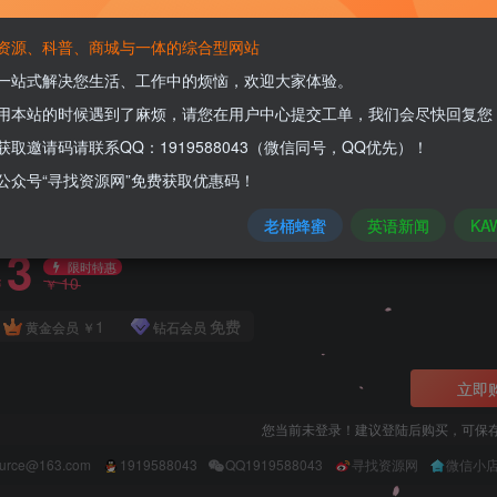
资源、科普、商城与一体的综合型网站
一站式解决您生活、工作中的烦恼，欢迎大家体验。
关注
用本站的时候遇到了麻烦，请您在用户中心提交工单，我们会尽快回复您
获取邀请码请联系QQ：1919588043（微信同号，QQ优先）！
虫历险记A real bug's life
公众号“寻找资源网”免费获取优惠码！
此内容为付费资源，请付费后查看
老桶蜂蜜
英语新闻
KA
3
限时特惠
10
￥
￥
1
免费
黄金会员
￥
钻石会员
立即
您当前未登录！建议登陆后购买，可保
ource@163.com
1919588043
QQ1919588043
寻找资源网
微信小