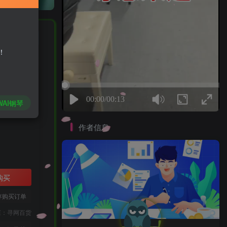
私信
！
WAI钢琴
作者信息
购买
存购买订单
店：寻网百货