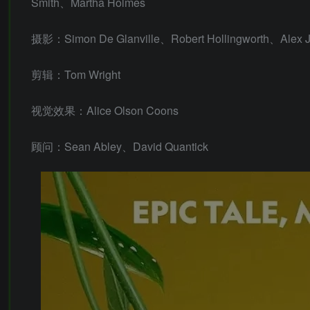
Smith、Martha Holmes
摄影：Simon De Glanville、Robert Hollingworth、Alex 
剪辑：Tom Wright
视觉效果：Alice Olson Coons
顾问：Sean Abley、David Quantick