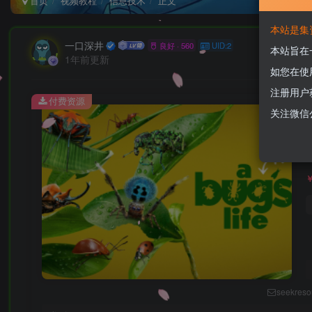
首页
视频教程
信息技术
正文
本站是集
一口深井
良好 · 560
UID:2
本站旨在
1年前更新
如您在使
注册用户
付费资源
虫
关注微信
seekres