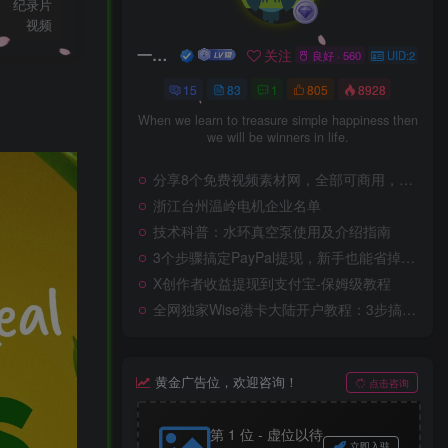
纪录片
视频
一口深井
关注
良好 · 560
UID:2
15
83
1
805
8928
When we learn to treasure simple happiness then
we will be winners in life.
分享8个免费视频素材网，全部可商用，先收藏再慢慢看
浙江台州温岭电机企业名单
技术科普：水环真空泵使用及介绍指南
3个步骤搞定PayPal提现，新手也能省掉手续费
X创作者收益提现到支付宝-保姆级教程
全网独家Wise港卡大陆开户教程：3步搞定，不用飞香港也能收马斯克工资
黄金广告位，欢迎咨询！
点击咨询
第 1 位 - 虚位以待
立即入驻