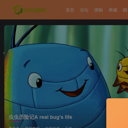
首页
论坛
团购
商城
靓
虫虫历险记
A real bug's life