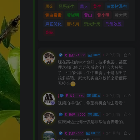
黑金
黑恶势力
黑人
黄牛
黄果树瀑布
黄曲霉素
黄晓明
黄山
黄小明
黄大慧
麻雀优化
麻将局
鸡犬升天
鸟笼效应
高院
小打小闹
2个月前
0
极好 · 1000
UID:12
现在高校的学术也好，技术也罢，甚至
理念都已经远远落后这个社会大环境
了，生怕出事，生怕担责，于是闹出了
很多笑话。武大其实自刘校长之后便再
无校长
盖世英雄
3个月前
0
良好 · 560
UID:5
视频拍得很好，希望有机会能去看看！
小打小闹
3个月前
0
极好 · 1000
UID:12
重庆周边贵州应该是非常适合养老的。
陈家客栈
3个月前
0
良好 · 560
UID:11