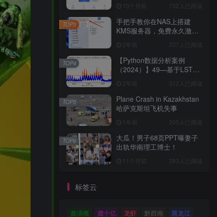
己的性心理特征，促进性健
10个月前
732人已阅读
康和亲密关系的发展。
手把手教你在NAS上搭建
TOP3
KMS服务器，免费永久激活
Windows及Office！建议收藏
2年前
337人已阅读
手把手教你在NAS上搭建
KMS服务器，免费永久激活
【Python数据分析案例
TOP4
Windows及Office！建议收藏
（2024）】49—基于LSTM
结构自编码器的多变量时间
2年前
312人已阅读
序列
Plane Crash in Kazakhstan
TOP5
哈萨克斯坦飞机失事
1年前
305人已阅读
大瓜！男子68页PPT曝妻子
TOP6
出轨华南理工博士！
11个月前
283人已阅读
标签云
龚清概
龚十亿
龙虾
黔西南
黑龙江