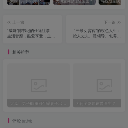
大瓜！男子68页PPT曝妻子出轨华南理工博士！
为何全网原谅曾医生？
上一篇
下一篇
“威哥”陈书记的仕途往事：
“三最女贪官”的权色人生：
生活奢靡，酷爱享受，主政
抢人丈夫、睡领导、包养下
惠州被搞的一塌糊涂
属，贪腐过亿，嚣张跋扈
相关推荐
大瓜！男子68页PPT曝妻子出轨华南理工博士！
为何全网原谅曾医生？
评论
抢沙发