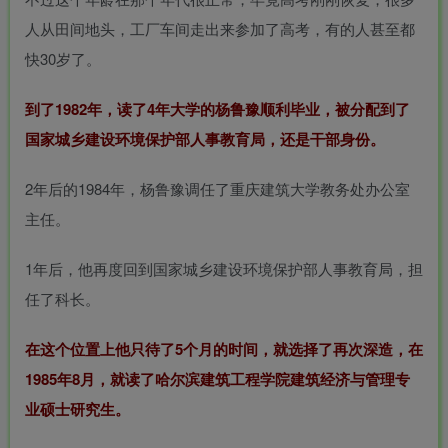
-
人从田间地头，工厂车间走出来参加了高考，有的人甚至都
idgets/widgets-
快30岁了。
到了1982年，读了4年大学的杨鲁豫顺利毕业，被分配到了
国家城乡建设环境保护部人事教育局，还是干部身份。
2年后的1984年，杨鲁豫调任了重庆建筑大学教务处办公室
MAHA雅马
破壁机家用低
YAMAHA雅马
贵州深山老林
主任。
3X仿象牙
音破壁机
哈W3AWn哑
农家野生纯天
键黑檀木黑
1.75L大容量
光原木色W系
然放养老桶蜂
客厅三角钢
多功能豆浆料
列顶配旗舰款
蜜
168000
299
38700
168
1年后，他再度回到国家城乡建设环境保护部人事教育局，担
￥
￥
￥
琴
理榨汁机新款
欧洲古典风格
指乎
鹿头
指乎
陈家
任了科长。
00
￥0.00
￥1.00
￥0.00
高端实木钢琴
乐器
蛇
乐器
客栈
在这个位置上他只待了5个月的时间，就选择了再次深造，在
1985年8月，就读了哈尔滨建筑工程学院建筑经济与管理专
业硕士研究生。