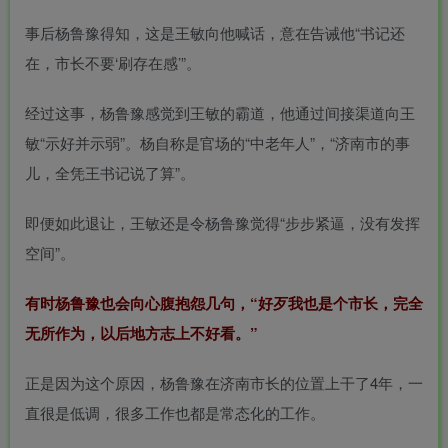
事后杨鲁豫得知，这是王敏向他喊话，意在告诫他“书记还
在，市长不要‘刷存在感’”。
经过这事，杨鲁豫感觉到王敏的霸道，他通过间接渠道向王
敏“示好并示弱”。杨自称是官场的“中老年人”，“济南市的事
儿，全凭王书记说了算”。
即便如此退让，王敏还是令杨鲁豫觉得“步步紧逼，没有发挥
空间”。
有时杨鲁豫也会向心腹抱怨几句，“好歹我也是个市长，完全
无所作为，以后地方志上不好看。”
正是因为这个原因，杨鲁豫在济南市长的位置上干了4年，一
直很是低调，很多工作也都是常态化的工作。