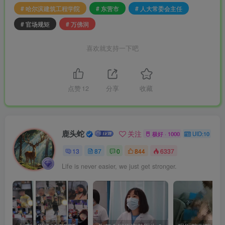
# 哈尔滨建筑工程学院
# 东营市
# 人大常委会主任
# 官场规矩
# 万佛洞
喜欢就支持一下吧
点赞
12
分享
收藏
鹿头蛇
关注
极好 · 1000
UID:10
13
87
0
844
6337
People are not just to love and live.