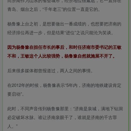
而济南作为山东的省会城市，经济地位很尴尬，它一直排在
青岛、烟台之后，“千年老三”的位置一直是它的。
杨鲁豫上台之初，是想要做出一番成绩的，也想要把济南的
经济排位再进一步，但是结果“进位”之说只能沦为笑谈。
因为杨鲁豫在担任市长的事后，和时任济南市委书记的王敏
不和，王敏这个人比较强势，杨鲁豫自然就施展不开了。
后来很多媒体都曾报道过，两人之间的事情。
在2012年的时候，杨鲁豫表示“5年内，济南的地铁建设肯定
要启动”。
此时，不同声音传到杨鲁豫那里：“济南是泉城，满地下钻洞
必定破坏水脉。谁让济南泉眼干了，谁就是济南的千古罪
人。”