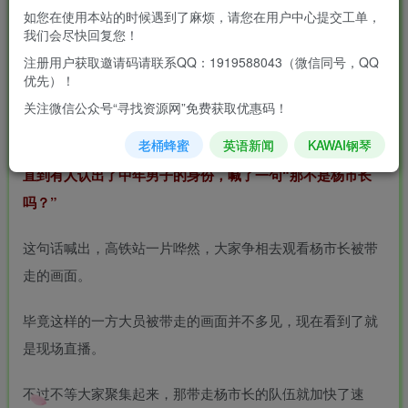
很多准备乘坐高铁的市民，目睹了一场如同电影画面般的景
如您在使用本站的时候遇到了麻烦，请您在用户中心提交工单，
象。
我们会尽快回复您！
注册用户获取邀请码请联系QQ：1919588043（微信同号，QQ
有一位身穿夹克衫的中年男子在济南西站被几个年轻小伙簇
优先）！
拥着带走，一行人看上去还是极为显眼的，因此吸引了很多
关注微信公众号“寻找资源网”免费获取优惠码！
人的目光。
老桶蜂蜜
英语新闻
KAWAI钢琴
直到有人认出了中年男子的身份，喊了一句“那不是杨市长
吗？”
这句话喊出，高铁站一片哗然，大家争相去观看杨市长被带
走的画面。
毕竟这样的一方大员被带走的画面并不多见，现在看到了就
是现场直播。
不过不等大家聚集起来，那带走杨市长的队伍就加快了速