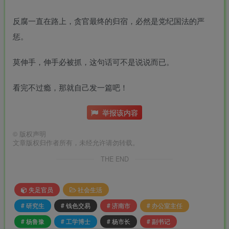
反腐一直在路上，贪官最终的归宿，必然是党纪国法的严
惩。
莫伸手，伸手必被抓，这句话可不是说说而已。
看完不过瘾，那就自己发一篇吧！
举报该内容
©
版权声明
文章版权归作者所有，未经允许请勿转载。
THE END
失足官员
社会生活
# 研究生
# 钱色交易
# 济南市
# 办公室主任
# 杨鲁豫
# 工学博士
# 杨市长
# 副书记