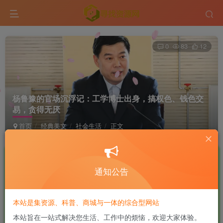
0
83
12
杨鲁豫的官场沉浮记：工学博士出身，搞权色、钱色交
易，贪得无厌
首页
经典美文
社会生活
正文
鹿头蛇
极好 · 1000
UID:10
关注
私信
9个月前发布
通知公告
商城已上线，快去看看吧！
本站是集资源、科普、商城与一体的综合型网站
2016年4月6日的济南西站很是热闹，因为在那天11点左右，
本站旨在一站式解决您生活、工作中的烦恼，欢迎大家体验。