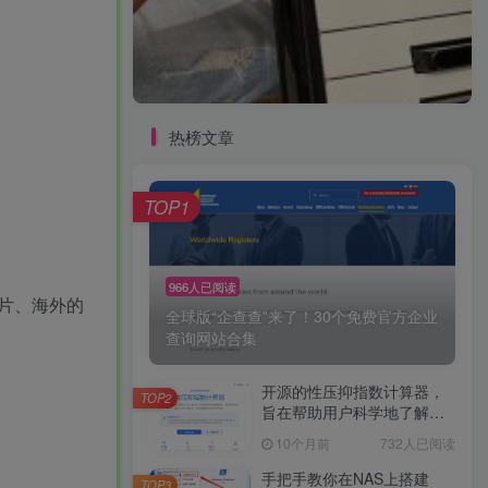
热榜文章
TOP1
966人已阅读
片、海外的
全球版“企查查”来了！30个免费官方企业
查询网站合集
开源的性压抑指数计算器，
TOP2
旨在帮助用户科学地了解自
己的性心理特征，促进性健
10个月前
732人已阅读
康和亲密关系的发展。
手把手教你在NAS上搭建
TOP3