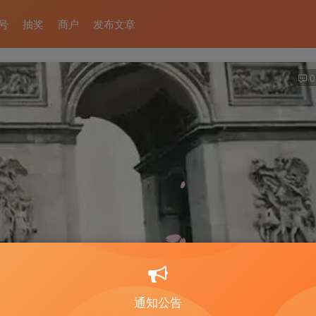
号
抽奖
商户
发布文章
0
钱，还称“公务员进体制根本不用考”…
通知公告