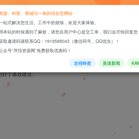
资源、科普、商城与一体的综合型网站
一站式解决您生活、工作中的烦恼，欢迎大家体验。
关注
用本站的时候遇到了麻烦，请您在用户中心提交工单，我们会尽快回复您
获取邀请码请联系QQ：1919588043（微信同号，QQ优先）！
公众号“寻找资源网”免费获取优惠码！
引向了监察部门，造就了一段“大义灭亲”的佳话。
老桶蜂蜜
英语新闻
KA
利好于廉政建设。