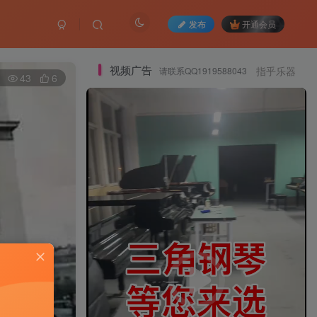
发布
开通会员
视频广告
请联系QQ1919588043
指乎乐器
43
6