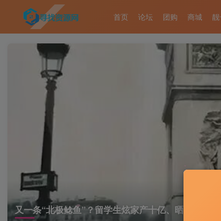
首页
论坛
团购
商城
靓
又一条“北极鲶鱼”？留学生炫家产十亿、晒护照零花