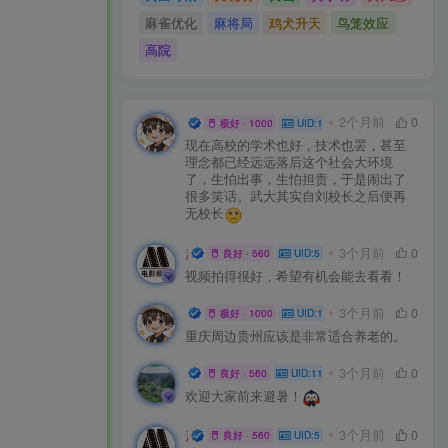
麻雀优化
麻将局
鸡犬升天
鸟笼效应
高院
小打小闹
2个月前
0
极好 · 1000
UID:12
现在高校的学术也好，技术也罢，甚至
理念都已经远远落后这个社会大环境
了，生怕出事，生怕担责，于是闹出了
很多笑话。武大其实自刘校长之后便再
无校长
盖世英雄
3个月前
0
良好 · 560
UID:5
视频拍得很好，希望有机会能去看看！
小打小闹
3个月前
0
极好 · 1000
UID:12
重庆周边贵州应该是非常适合养老的。
陈家客栈
3个月前
0
良好 · 560
UID:11
欢迎大家前来避暑！
盖世英雄
3个月前
0
良好 · 560
UID:5