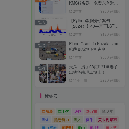
KMS服务器，免费永久激活
Windows及Office！建议收藏
2年前
336人已阅读
手把手教你在NAS上搭建
KMS服务器，免费永久激活
【Python数据分析案例
TOP4
Windows及Office！建议收藏
（2024）】49—基于LSTM
结构自编码器的多变量时间
2年前
312人已阅读
序列
Plane Crash in Kazakhstan
TOP5
哈萨克斯坦飞机失事
1年前
305人已阅读
大瓜！男子68页PPT曝妻子
TOP6
出轨华南理工博士！
11个月前
282人已阅读
标签云
龚清概
龚十亿
龙虾
黔西南
黑龙江
黑金
黑恶势力
黑人
黄牛
黄果树瀑布
黄曲霉素
黄晓明
黄山
黄小明
黄大慧