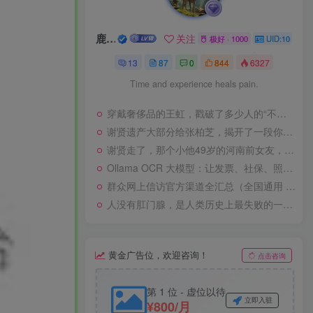
鹿头蛇
关注
极好 · 1000
UID:10
13
87
0
844
6327
Time and experience heals pain.
穿戴奢侈品的王虹，戳破了多少人的“不体面”？
谢贤遗产大部分给张柏芝，揭开了一段你想象不到的翁媳关系
谢贤走了，那个小他49岁的河南前女友，没有再在直播间卖9.9包邮的纸巾，而是默默把头像换黑
Ollama OCR 大模型：让发票、社保、照片识别在本地跑起来
群众网上信访官方渠道全汇总（全国通用 + 31 省区市官方入口）
人没有肛门腺，是人类历史上最失败的一次去功能化
黄金广告位，欢迎咨询！
点击咨询
第 1 位 - 虚位以待
立即入驻
¥800/月