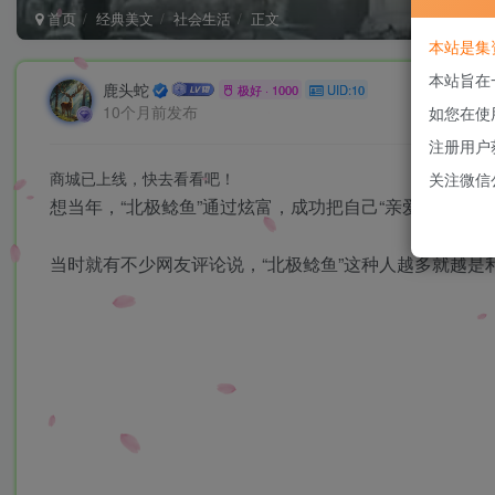
首页
经典美文
社会生活
正文
本站是集
本站旨在
鹿头蛇
极好 · 1000
UID:10
10个月前发布
如您在使
注册用户
商城已上线，快去看看吧！
关注微信
想当年，“北极鲶鱼”通过炫富，成功把自己“亲爱的爷爷”
当时就有不少网友评论说，
“
北极鲶鱼
”
这种人越多就越是