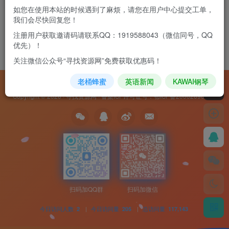
如您在使用本站的时候遇到了麻烦，请您在用户中心提交工单，
我们会尽快回复您！
注册用户获取邀请码请联系QQ：1919588043（微信同号，QQ
优先）！
关注微信公众号“寻找资源网”免费获取优惠码！
老桶蜂蜜
英语新闻
KAWAI钢琴
友链申请
免责声明
广告合作
隐私协议
Copyright © 2026 ·
寻找资源网
· 备案ICP许可证号：
鄂ICP备20002690号-8
扫码加QQ群
扫码加微信
今日访问人数
|
今日访问量
|
总访问量
2
205
117,143