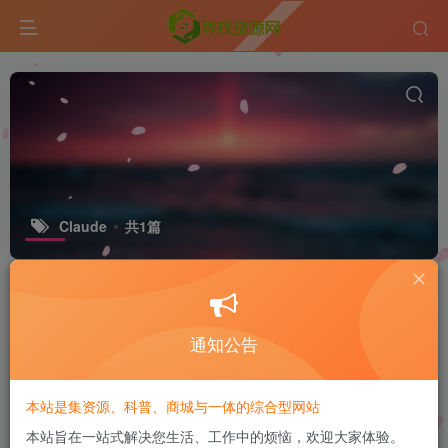
Claude
共1篇
标签
GitHub
ESP32
排序
更新
浏览
点赞
评论
通知公告
他靠30多个小APP月入20万：这套方
法，用Claude Code你也能跑通
本站是集资源、科普、商城与一体的综合型网站
付费资源
5
科学技术
￥
本站旨在一站式解决您生活、工作中的烦恼，欢迎大家体验。
5个月前
5