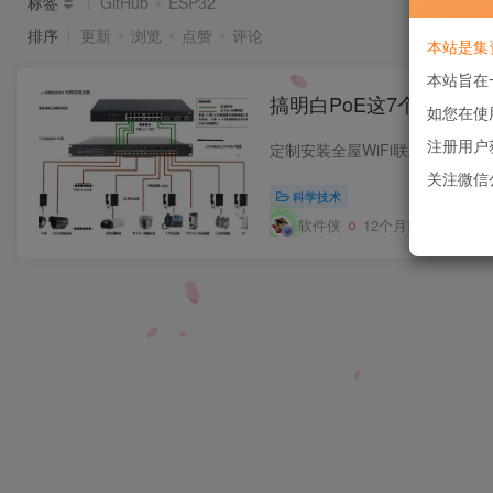
标签
GitHub
ESP32
排序
更新
浏览
点赞
评论
本站是集
本站旨在
搞明白PoE这7个问题，
如您在使
注册用户
关注微信
科学技术
软件侠
12个月前