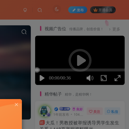
发布
开通会员
视频广告位
传播品牌，创造价值！
更多
精华帖子
精华，是精华啊！
一口深井
良好 · 560
关注
私信
1年前发布
104次阅读
大瓜！男教授被举报诱导男学生发生
精
关系！118页举报资料曝光