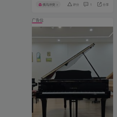
俄乌冲突
评分
1
分享
广告位