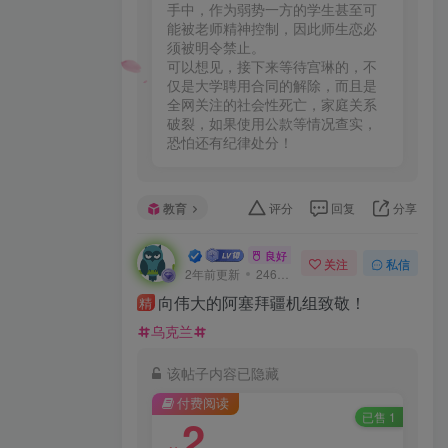
手中，作为弱势一方的学生甚至可
能被老师精神控制，因此师生恋必
须被明令禁止。

可以想见，接下来等待宫琳的，不
仅是大学聘用合同的解除，而且是
全网关注的社会性死亡，家庭关系
破裂，如果使用公款等情况查实，
恐怕还有纪律处分！
教育
评分
回复
分享
一口深井
良好 · 560
关注
私信
2年前更新
246次阅读
向伟大的阿塞拜疆机组致敬！
精
乌克兰
该帖子内容已隐藏
付费阅读
已售 1
2