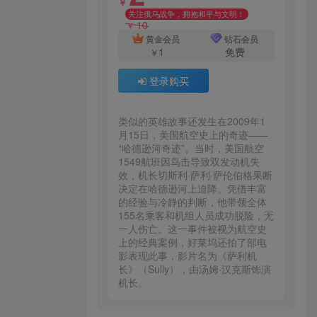
￥
关注俄乌战争，拥抱和平与文明！
10
￥
黄金会员
钻石会员
1
免费
￥
登录购买
类似的英雄故事还发生在2009年1
月15日，美国航空史上的奇迹——
“哈德逊河奇迹”。当时，美国航空
1549航班因鸟击导致双发动机失
效，机长切斯利·萨利·萨伦伯格果断
决定在哈德逊河上迫降。凭借丰富
的经验与冷静的判断，他带领全体
155名乘客和机组人员成功脱险，无
一人伤亡。这一事件被视为航空史
上的经典案例，好莱坞还拍了部电
影表现此事，影片名为《萨利机
长》（Sully），由汤姆·汉克斯饰演
机长。