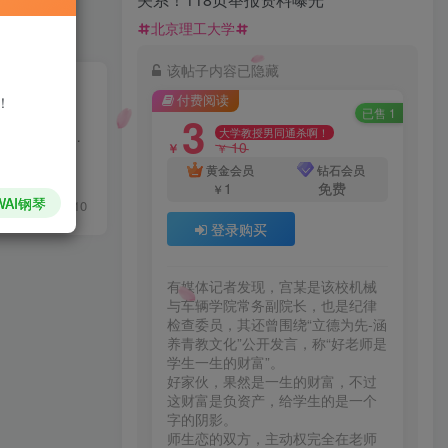
北京理工大学
该帖子内容已隐藏
付费阅读
！
已售 1
3
大学教授男同通杀啊！
定制安装全屋WiFi联系电话：13971387305来自：网络技术联盟站 前言在今天这个“万物互联”的时代，智能楼宇、安防监控、无线网络、物联网应用随处可见。你会发现一个共同点：这些设备不但需要...
10
￥
￥
黄金会员
钻石会员
1
免费
￥
WAI钢琴
0
59
10
登录购买
有媒体记者发现，宫某是该校机械
与车辆学院常务副院长，也是纪律
检查委员，其还曾围绕“立德为先-涵
养青教文化”公开发言，称“好老师是
学生一生的财富”。

好家伙，果然是一生的财富，不过
这财富是负资产，给学生的是一个
字的阴影。

师生恋的双方，主动权完全在老师