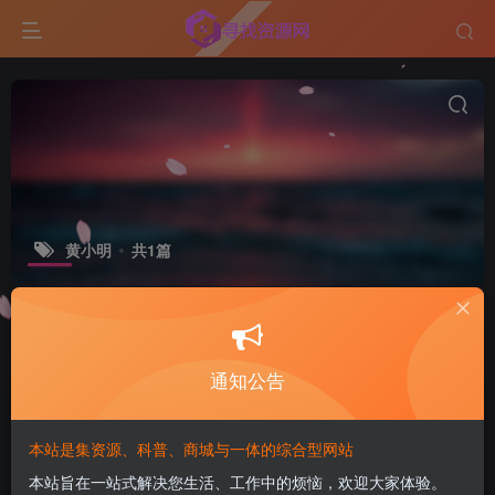
黄小明
共1篇
标签
GitHub
ESP32
排序
更新
浏览
点赞
评论
通知公告
黄晓明，爹停。
本站是集资源、科普、商城与一体的综合型网站
社会生活
本站旨在一站式解决您生活、工作中的烦恼，欢迎大家体验。
1年前
8