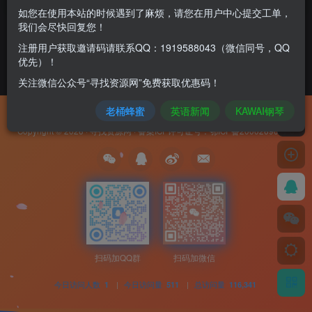
如您在使用本站的时候遇到了麻烦，请您在用户中心提交工单，
我们会尽快回复您！
注册用户获取邀请码请联系QQ：1919588043（微信同号，QQ
优先）！
关注微信公众号“寻找资源网”免费获取优惠码！
老桶蜂蜜
英语新闻
KAWAI钢琴
友链申请
免责声明
广告合作
隐私协议
Copyright © 2026 ·
寻找资源网
· 备案ICP许可证号：
鄂ICP备20002690号-8
扫码加QQ群
扫码加微信
今日访问人数
|
今日访问量
|
总访问量
1
511
116,341