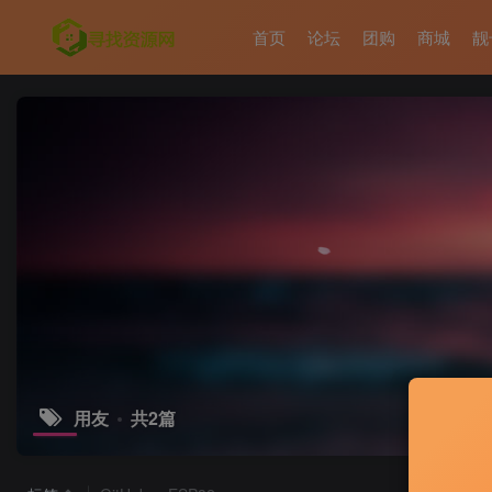
首页
论坛
团购
商城
靓
用友
共2篇