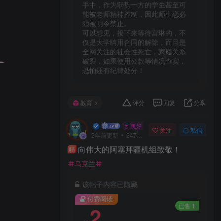
手中，作为弱势一方的学生甚至可
能被老师精神控制，因此师生恋必
须被明令禁止。

可以想见，接下来等待宫琳的，不
仅是大学聘用合同的解除，而且是
全网关注的社会性死亡，家庭关系
破裂，如果使用公款等情况查实，
恐怕还有纪律处分！
教育
评分
回复
分享
一口深井
良好 · 560
关注
私信
2年前更新
247次阅读
向伟大的阿塞拜疆机组致敬！
精
乌克兰
该帖子内容已隐藏
付费阅读
已售 1
2