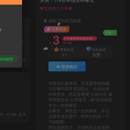
北京理工大学
该帖子内容已隐藏
付费阅读
！
已售 1
3
大学教授男同通杀啊！
期初是在企业上线ERP系统，或者在新建账套时，前期业务结余或未完成业务录入的一个过程。01 期初余额库存期初余额路径：基础设置—初始化--期初余额—库存期初余额根据账套启用日期前，库存存货...
10
￥
￥
黄金会员
钻石会员
1
免费
￥
WAI钢琴
0
42
12
登录购买
有媒体记者发现，宫某是该校机械
与车辆学院常务副院长，也是纪律
检查委员，其还曾围绕“立德为先-涵
养青教文化”公开发言，称“好老师是
学生一生的财富”。

好家伙，果然是一生的财富，不过
0
128
8
这财富是负资产，给学生的是一个
字的阴影。

师生恋的双方，主动权完全在老师