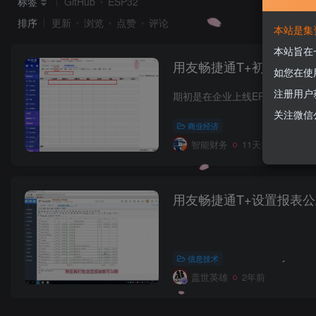
标签
GitHub
ESP32
排序
更新
浏览
点赞
评论
本站是集
本站旨在
用友畅捷通T+初始化（
如您在使
注册用户
关注微信
商业经济
智能财务
11天前
用友畅捷通T+设置报表
信息技术
盖世英雄
2年前