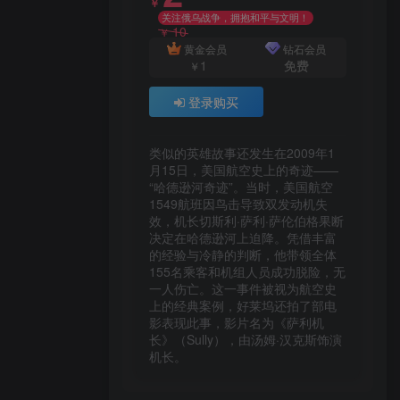
￥
关注俄乌战争，拥抱和平与文明！
10
￥
黄金会员
钻石会员
1
免费
￥
登录购买
类似的英雄故事还发生在2009年1
月15日，美国航空史上的奇迹——
“哈德逊河奇迹”。当时，美国航空
1549航班因鸟击导致双发动机失
效，机长切斯利·萨利·萨伦伯格果断
决定在哈德逊河上迫降。凭借丰富
的经验与冷静的判断，他带领全体
155名乘客和机组人员成功脱险，无
一人伤亡。这一事件被视为航空史
上的经典案例，好莱坞还拍了部电
影表现此事，影片名为《萨利机
长》（Sully），由汤姆·汉克斯饰演
机长。