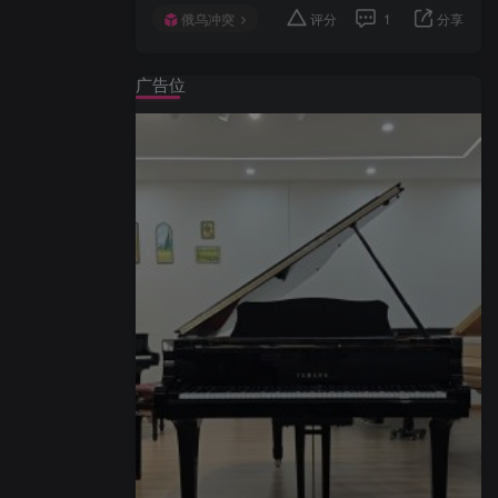
俄乌冲突
评分
1
分享
广告位