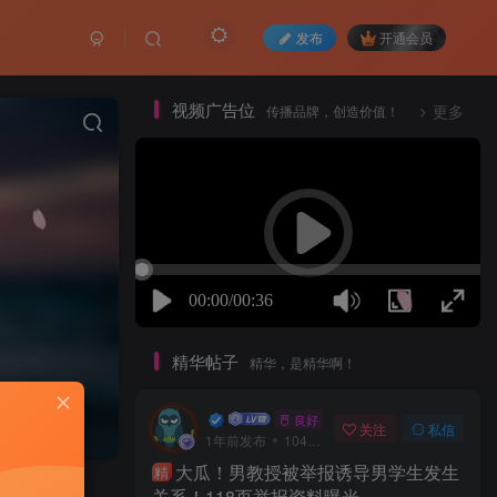
发布
开通会员
视频广告位
传播品牌，创造价值！
更多
精华帖子
精华，是精华啊！
一口深井
良好 · 560
关注
私信
1年前发布
104次阅读
大瓜！男教授被举报诱导男学生发生
精
关系！118页举报资料曝光