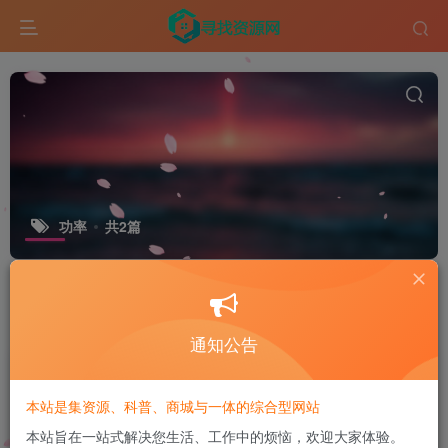
功率
共2篇
标签
GitHub
ESP32
排序
更新
浏览
点赞
评论
通知公告
水泵的功率怎么计算？涨知识！
本站是集资源、科普、商城与一体的综合型网站
科学技术
本站旨在一站式解决您生活、工作中的烦恼，欢迎大家体验。
1个月前
12