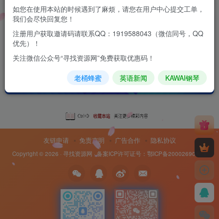
如您在使用本站的时候遇到了麻烦，请您在用户中心提交工单，
我们会尽快回复您！
泵功率计算与电机选型，一文讲透
注册用户获取邀请码请联系QQ：1919588043（微信同号，QQ
优先）！
科学技术
关注微信公众号“寻找资源网”免费获取优惠码！
2个月前
11
老桶蜂蜜
英语新闻
KAWAI钢琴
友链申请
免责声明
广告合作
隐私协议
Copyright © 2026 ·
寻找资源网
· 备案ICP许可证号：
鄂ICP备20002690号-8