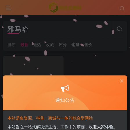
雅马哈
排序
最新
最热
收藏
评分
销量
售价
通知公告
本站是集资源、科普、商城与一体的综合型网站
YAMAHA雅马哈W3AWn哑
本站旨在一站式解决您生活、工作中的烦恼，欢迎大家体验。
光原木色W系列顶配旗舰款