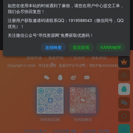
欧洲古典风格高端实木钢琴
如您在使用本站的时候遇到了麻烦，请您在用户中心提交工单，
我们会尽快回复您！
38700
￥
注册用户获取邀请码请联系QQ：1919588043（微信同号，QQ
指乎乐器
￥1.00
优先）！
关注微信公众号“寻找资源网”免费获取优惠码！
老桶蜂蜜
英语新闻
KAWAI钢琴
友链申请
免责声明
广告合作
隐私协议
Copyright © 2026 ·
寻找资源网
· 备案ICP许可证号：
鄂ICP备20002690号-8
扫码加QQ群
扫码加微信
今日访问人数
|
今日访问量
|
总访问量
3
956
116,786