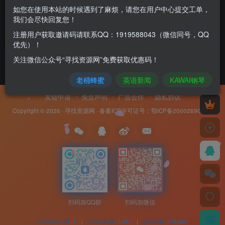
如您在使用本站的时候遇到了麻烦，请您在用户中心提交工单，
我们会尽快回复您！
400
￥
注册用户获取邀请码请联系QQ：1919588043（微信同号，QQ
陈家客栈
￥0.00
优先）！
关注微信公众号“寻找资源网”免费获取优惠码！
老桶蜂蜜
英语新闻
KAWAI钢琴
友链申请
免责声明
广告合作
隐私协议
Copyright © 2026 ·
寻找资源网
· 备案ICP许可证号：
鄂ICP备20002690号-8
扫码加QQ群
扫码加微信
今日访问人数
|
今日访问量
|
总访问量
2
1,451
119,864