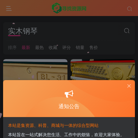
实木钢琴
排序
最新
最热
收藏
评分
销量
售价
通知公告
本站是集资源、科普、商城与一体的综合型网站
KAWAI卡瓦依BL-31稀缺白色
KAWAI卡瓦依XO-1S榔头白
本站旨在一站式解决您生活、工作中的烦恼，欢迎大家体验。
系家用教学考级专用立式实
枫木纯羊毛毡高端立式实木