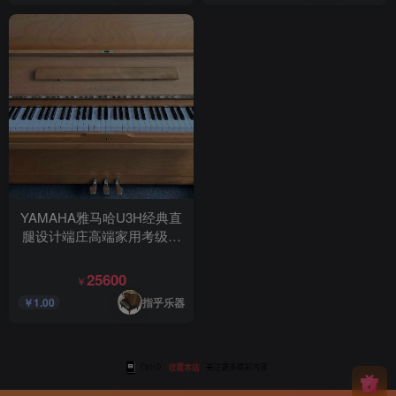
YAMAHA雅马哈U3H经典直
腿设计端庄高端家用考级实
木钢琴
25600
￥
指乎乐器
￥1.00