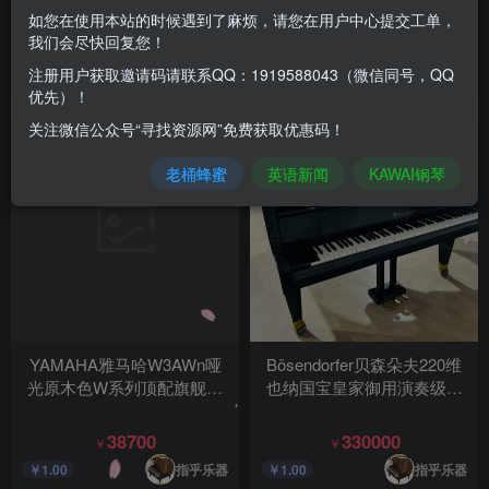
木钢琴
钢琴
如您在使用本站的时候遇到了麻烦，请您在用户中心提交工单，
我们会尽快回复您！
16500
16000
￥
￥
注册用户获取邀请码请联系QQ：1919588043（微信同号，QQ
指乎乐器
指乎乐器
￥1.00
￥1.00
优先）！
关注微信公众号“寻找资源网”免费获取优惠码！
老桶蜂蜜
英语新闻
KAWAI钢琴
YAMAHA雅马哈W3AWn哑
Bösendorfer贝森朵夫220维
光原木色W系列顶配旗舰款
也纳国宝皇家御用演奏级实
欧洲古典风格高端实木钢琴
木钢琴
38700
330000
￥
￥
指乎乐器
指乎乐器
￥1.00
￥1.00