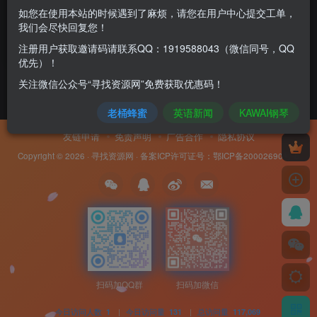
滤榨汁料理机辅食机
如您在使用本站的时候遇到了麻烦，请您在用户中心提交工单，
我们会尽快回复您！
198
￥
注册用户获取邀请码请联系QQ：1919588043（微信同号，QQ
一口深井
￥0.00
优先）！
关注微信公众号“寻找资源网”免费获取优惠码！
老桶蜂蜜
英语新闻
KAWAI钢琴
友链申请
免责声明
广告合作
隐私协议
Copyright © 2026 ·
寻找资源网
· 备案ICP许可证号：
鄂ICP备20002690号-8
扫码加QQ群
扫码加微信
今日访问人数
|
今日访问量
|
总访问量
1
131
117,069