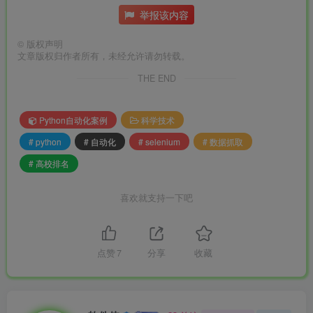
举报该内容
©
版权声明
文章版权归作者所有，未经允许请勿转载。
THE END
Python自动化案例
科学技术
# python
# 自动化
# selenium
# 数据抓取
# 高校排名
喜欢就支持一下吧
点赞
7
分享
收藏