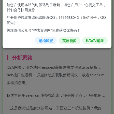
【软科排名】2023年最新软科中国大学排名|中国最好大学排
如您在使用本站的时候遇到了麻烦，请您在用户中心提交工单，
名 (shanghairanking.cn)
我们会尽快回复您！
注册用户获取邀请码请联系QQ：1919588043（微信同号，QQ
爬取这个网站所有的高校的数据，包括学习名称，层次，地
优先）！
区，分数等等信息：[‘办学层次’,’学科水平’,’办学资源’,’师资规
关注微信公众号“寻找资源网”免费获取优惠码！
模与结构’,’人才培养’,’科学研究’,’服务社会’,’高端人才’,’重大项
老桶蜂蜜
英语新闻
KAWAI钢琴
目与成果’,’国际竞争力’]
分析思路
动态网页，没办法用resquest获取网页文件然后bs解析，
json接口也没得….只能js动态获取然后清洗，或者selenium
库模拟点击。
我这里使用selenium库模拟点击，慢是慢了点，但是能用….
（这是我爬过最麻烦的网站，下面这三个按钮折腾了我好