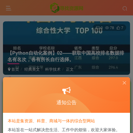
0
78
7
【Python自动化案例】02——获取中国高校排名数据
排
名有名次，各有所长自行选择。
首页
经典美文
科学技术
正文
软件侠
极好 · 1000
UID:7
关注
私信
1年前更新
通知公告
商城已上线，快去看看吧！
本站是集资源、科普、商城与一体的综合型网站
案例背景
本站旨在一站式解决您生活、工作中的烦恼，欢迎大家体验。