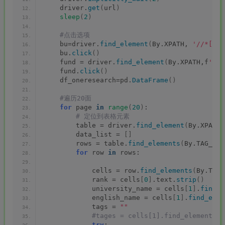
    driver.
get
(
url
)
sleep
(
2
)
 #点击选项
    bu=driver.
find_element
(
By.XPATH, 
'//*[@id
    bu.
click
()
    fund = driver.
find_element
(
By.XPATH,f
'//*
    fund.
click
()
    df_oneresearch=pd.
DataFrame
()
 #遍历20面
for
 page 
in
range
(
20
)
:
 # 定位到表格元素
        table = driver.
find_element
(
By.XPATH,
        data_list = 
[]
        rows = table.
find_elements
(
By.TAG_NAM
for
 row 
in
 rows:
            cells = row.
find_elements
(
By.TAG_
            rank = cells
[
0
]
.text.
strip
()
            university_name = cells
[
1
]
.
find_e
            english_name = cells
[
1
]
.
find_elem
            tags = 
""
 #tages = cells[1].find_element(By
try
: