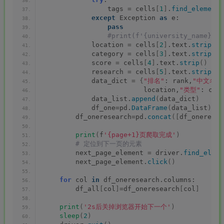
                tags = cells
[
1
]
.
find_element
(
except
 Exception 
as
 e:
pass
 #print(f'{university_name}报
            location = cells
[
2
]
.text.
strip
()
            category = cells
[
3
]
.text.
strip
()
            score = cells
[
4
]
.text.
strip
()
            research = cells
[
5
]
.text.
strip
()
            data_dict = 
{
"排名"
: rank,
"中文名)"
                         location,
"类型"
: cat
            data_list.
append
(
data_dict
)
            df_one=pd.
DataFrame
(
data_list
)
        df_oneresearch=pd.
concat
([
df_oneresea
print
(
f
'{page+1}页爬取完成'
)
 # 定位到下一页的元素
        next_page_element = driver.
find_eleme
        next_page_element.
click
()
for
 col 
in
 df_oneresearch.columns:
        df_all
[
col
]
=df_oneresearch
[
col
]
print
(
'2s后关掉浏览器开始下一个'
)
sleep
(
2
)