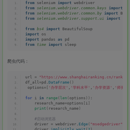
from
 selenium 
import
 webdriver
from 
selenium.webdriver.common.keys
 import
 Ke
from 
selenium.webdriver.common.by
 import
 By
from 
selenium.webdriver.support.ui
 import
 Web
MAHA雅马
破壁机家用低
此极AI时间宝
YAMAHA雅马
from 
bs4
 import
 BeautifulSoup
3X仿象牙
音破壁机
机器人小初高
哈W3AWn哑
import
 os
键黑檀木黑
1.75L大容量
学习管理神器
光原木色W系
import
 pandas 
as
 pd
客厅三角钢
多功能豆浆料
列顶配旗舰款
from 
time
 import
 sleep
168000
299
299
38700
￥
￥
￥
琴
理榨汁机新款
欧洲古典风格
指乎
鹿头
小打
指乎
00
￥0.00
￥1.00
￥1.00
高端实木钢琴
乐器
蛇
小闹
乐器
爬虫代码：
url = 
"https://www.shanghairanking.cn/ranking
df_all=pd.
DataFrame
()
 options=
[
'办学层次'
,
'学科水平'
,
'办学资源'
,
'师资规
for
 i 
in
range
(
len
(
options
))
:
    research_name=options
[
i
]
print
(
research_name
)
 #启动浏览器
    driver = webdriver.
Edge
(
"msedgedriver"
)
    driver.
implicitly_wait
(
2
)