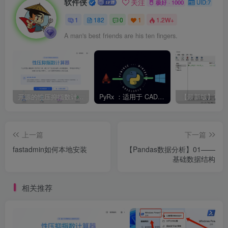
软件侠
关注
极好 · 1000
UID:7
1
182
0
1
1.2W+
A man's best friends are his ten fingers.
开源的性压抑指数计算器，旨在帮助用户科学地了解自己的性心理特征，促进性健康和亲密关系的发展。
PyRx ：适用于 CAD 二次开发的 Python
上一篇
下一篇
fastadmin如何本地安装
【Pandas数据分析】01——
基础数据结构
相关推荐