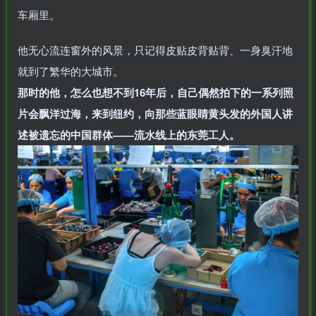
车厢里。
他无心流连窗外的风景，只记得皮贴皮背贴背、一身臭汗地
就到了繁华的大城市。
那时的他，怎么也想不到16年后，自己偶然拍下的一系列照
片会飘洋过海，来到纽约，向那些蓝眼睛黄头发的外国人讲
述被遗忘的中国群体——流水线上的东莞工人。