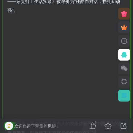
——东莞打工生活实录》被评价为“残酷而鲜活，挣扎却顽
强”。
通过照片，受众仿佛从局内人的视角体验到了中国工业的密
5
欢迎您留下宝贵的见解！
集与繁复，以及伟大工程背后个体命运的沉浮。