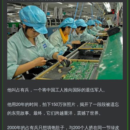
MAHA雅马
破壁机家用低
贵州深山老林
此极AI时间宝
3X仿象牙
音破壁机
农家野生纯天
机器人小初高
键黑檀木黑
1.75L大容量
然放养老桶蜂
学习管理神器
客厅三角钢
多功能豆浆料
蜜
168000
299
168
299
￥
￥
￥
琴
理榨汁机新款
指乎
鹿头
陈家
小打
00
￥0.00
￥0.00
￥1.00
乐器
蛇
客栈
小闹
他叫占有兵，一个将中国工人推向国际的退伍军人。
他用20年的时间，拍下150万张照片，揭开了一段段被遗忘
的东莞故事。最终，它们跨越重洋，震撼了世界。
2000年的占有兵只想填饱肚子，与200个人挤在同一节绿皮