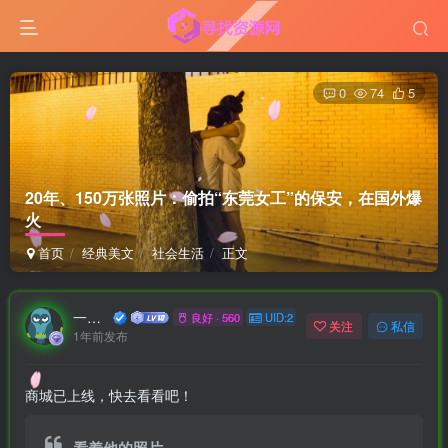
0
74
5
20年、150万张照片：偷拍“东莞女工”的保安，在国外爆
火
首页
经典美文
社会生活
正文
一口深井
良好 · 560
UID:2
关注
私信
1年前发布
商城已上线，快去看看吧！
看着他的照片，