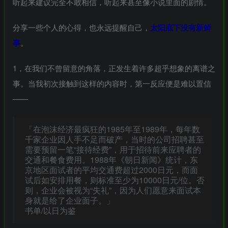
听起来建议完全不敢相信，听起来甚至像小说里面的剧情。
分享一些个人的心得，也永远提醒自己，
太阳底下没有新鲜
事
。
1，在我们不曾留意的角落，正发生着许多超乎想象的离谱之
事。当我初次接触到这样的内容时，第一反应便是难以置信
——
「在泡沫经济最疯狂的1985年至1989年，每年数
千家企业因人手不足而破产，当时的公司招聘甚至
需要预留一笔“接待经费”，用于招待前来应聘者的
交通和餐食费用。1988年《朝日新闻》统计，东
京地区面试者的平均交通费超过2000日元，而面
试后如安排用餐，则标准至少为10000日元/位。否
则，企业会被视为“失礼”，因为人们愿意来面试本
身就是给了企业面子。」
书单/以日为鉴