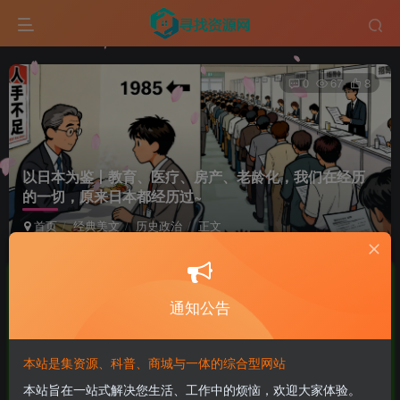
0
67
8
以日本为鉴丨教育、医疗、房产、老龄化，我们在经历
的一切，原来日本都经历过~
首页
经典美文
历史政治
正文
鹿头蛇
极好 · 1000
UID:10
关注
私信
11个月前更新
通知公告
商城已上线，快去看看吧！
本站是集资源、科普、商城与一体的综合型网站
前言：
本站旨在一站式解决您生活、工作中的烦恼，欢迎大家体验。