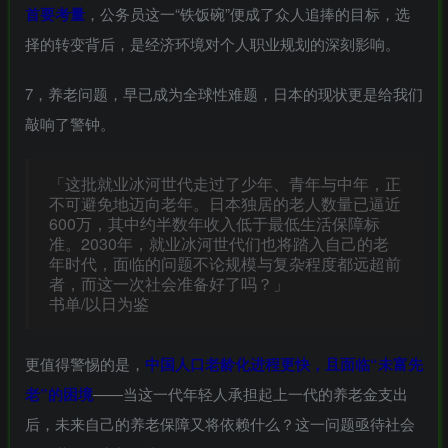
首要考量
，公务员这一“铁饭碗”便成了众人追捧的目标，选
择的转变背后，是经济环境对个人职业规划的深刻影响。
7，养老问题，早已成为全球性难题，日本的现状更是给我们
敲响了警钟。
「这批就业冰河世代走过了少年、青年与中年，正
不可避免地迈向老年。日本独居的老人数量已逼近
600万，其中约半数年收入低于最低生活保障标
准。2030年，就业冰河世代们也将踏入自己的老
年时代，面临的问题不论规模与复杂程度都远超前
者，而这一次社会准备好了吗？」
书单/以日为鉴
更值得警惕的是，
中国人口老龄化进程更快，且面临“未富先
老”的困境
——当这一代年轻人承担起上一代的养老金支出
后，未来自己的养老保障又将依赖什么？这一问题亟待社会