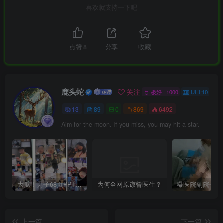
喜欢就支持一下吧
点赞
8
分享
收藏
鹿头蛇
关注
极好 · 1000
UID:10
13
89
0
869
6492
Aim for the moon. If you miss, you may hit a star.
大瓜！男子68页PPT曝妻子出轨华南理工博士！
为何全网原谅曾医生？
上一篇
下一篇