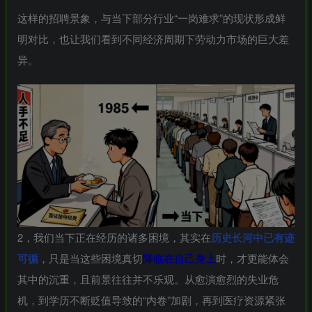
这样的招聘景象，与当下部分行业“一岗难求”的现状形成鲜
明对比，也让我们看到不同经济周期下劳动力市场的巨大差
-
异。
idgets/widgets-
团购中
MAHA雅马
破壁机家用低
此极AI时间宝
YAMAHA雅马
3X仿象牙
音破壁机
机器人小初高
哈W3AWn哑
键黑檀木黑
1.75L大容量
学习管理神器
光原木色W系
客厅三角钢
多功能豆浆料
列顶配旗舰款
168000
299
299
38700
2，我们当下正在经历的诸多困境，其实在
历史长河中已有迹
￥
￥
￥
琴
理榨汁机新款
欧洲古典风格
指乎
鹿头
小打
指乎
00
￥0.00
￥1.00
￥1.00
可循
，只是当这些困境真切
降临在自己身上
时，才更能体会
高端实木钢琴
乐器
蛇
小闹
乐器
其中的沉重，且前景往往并不乐观。从愈演愈烈的失业危
机，到学历不断贬值导致的“内卷”加剧，再到医疗资源紧张