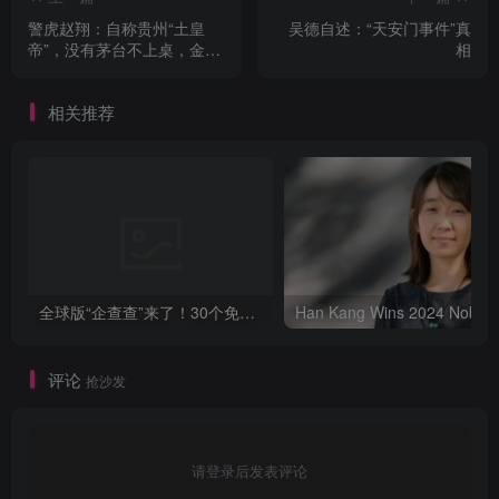
警虎赵翔：自称贵州“土皇
吴德自述：“天安门事件”真
帝”，没有茅台不上桌，金
相
钱、美女来者不拒
相关推荐
全球版“企查查”来了！30个免费官方企业查询网站合集
Han Kang Wins 20
评论
抢沙发
请登录后发表评论