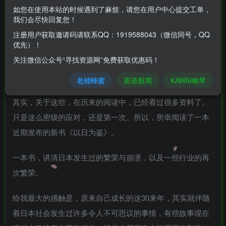
如您在使用本站的时候遇到了麻烦，请您在用户中心提交工单，
最近，我有一种人工智能入侵了我手机的感觉。小孩在大班
我们会尽快回复您！
阶段，所以近期在手机上搜索一些小孩的教育类的文章和视
注册用户获取邀请码请联系QQ：1919588043（微信同号，QQ
优先）！
频。结果应该是被手机上的APP监控到了，所以拼命的向我
关注微信公众号“寻找资源网”免费获取优惠码！
推送关于孩子教育、医疗、老龄化等等一系列充满焦虑的视
频。
老桶蜂蜜
英语新闻
KAWAI钢琴
其实，关于这些，在历来的阅读中，已经看过很多资料了。
只是这么密级的应对，还是第一次。所以，所幸阅读了一本
近期发布的新书《以日为鉴》。
一本书，讲清日本发生过的繁荣与崩溃，以及一些行业的再
次繁荣。
给我最大的感触是，原来自己成长的这30来年，其实就伴随
着日本社会发生过许多令人不可思议的事情，有些故事现在