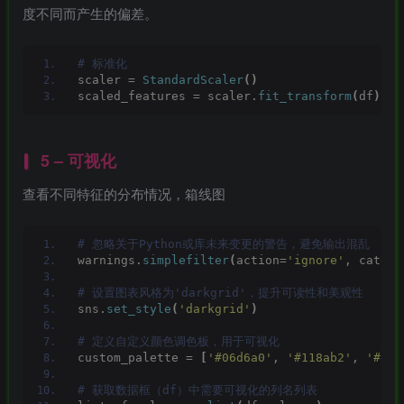
度不同而产生的偏差。
# 标准化
scaler = 
StandardScaler
()
scaled_features = scaler.
fit_transform
(
df
)
5 – 可视化
查看不同特征的分布情况，箱线图
# 忽略关于Python或库未来变更的警告，避免输出混乱
warnings.
simplefilter
(
action=
'ignore'
, catego
# 设置图表风格为'darkgrid'，提升可读性和美观性
sns.
set_style
(
'darkgrid'
)
# 定义自定义颜色调色板，用于可视化
custom_palette = 
[
'#06d6a0'
, 
'#118ab2'
, 
'#ef4
# 获取数据框（df）中需要可视化的列名列表