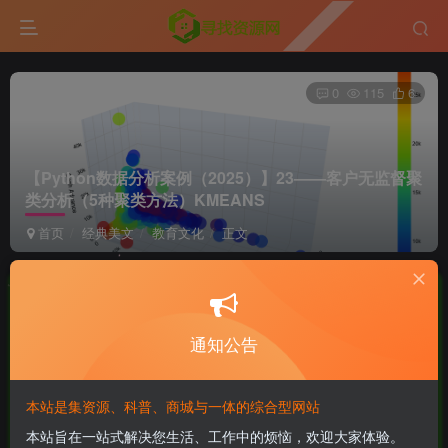
0
115
6
【Python数据分析案例（2025）】23——客户无监督聚
类分析（5种聚类方法）
KMEANS
首页
经典美文
教育文化
正文
全栈攻城狮
极好 · 1000
UID:4
关注
私信
11个月前更新
通知公告
付费资源
已售 2
【Python数据分析案例（2025）】23——客户无监督聚类分析（5种聚类方法）KMEANS
本站是集资源、科普、商城与一体的综合型网站
此内容为付费资源，请付费后查看
本站旨在一站式解决您生活、工作中的烦恼，欢迎大家体验。