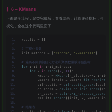
6 – KMeans
下面是全流程，聚类完成后，查看结果，计算评价指标，可
视化，全在这个代码里面了
results = 
[]
# 可视化参数
init_methods = 
[
'random'
, 
'k-means++'
]
# 遍历不同的初始化方法和聚类数量以评估指标
for
 init 
in
 init_methods:
for
 k 
in
range
(
2
, 
11
)
:
        kmeans = 
KMeans
(
n_clusters=k, init=in
        kmeans_labels = kmeans.
fit_predict
(
sc
        silhouette = 
silhouette_score
(
scaled_
        db_score = 
davies_bouldin_score
(
scale
        ch_score = 
calinski_harabasz_score
(
sc
        results.
append
((
init, k, kmeans.inert
# 结果表
results_df = pd.
DataFrame
(
results, columns=
[
'