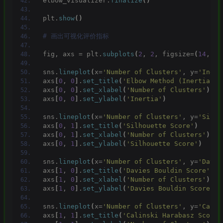
elbow_visualizer.
finalize
()
plt.
show
()
# 画出可视化评价指标
fig, axs = plt.
subplots
(
2
, 
2
, figsize=
(
14
, 
10
sns.
lineplot
(
x=
'Number of Clusters'
, y=
'Inert
axs
[
0
, 
0
]
.
set_title
(
'Elbow Method (Inertia)'
)
axs
[
0
, 
0
]
.
set_xlabel
(
'Number of Clusters'
)
axs
[
0
, 
0
]
.
set_ylabel
(
'Inertia'
)
sns.
lineplot
(
x=
'Number of Clusters'
, y=
'Silho
axs
[
0
, 
1
]
.
set_title
(
'Silhouette Score'
)
axs
[
0
, 
1
]
.
set_xlabel
(
'Number of Clusters'
)
axs
[
0
, 
1
]
.
set_ylabel
(
'Silhouette Score'
)
sns.
lineplot
(
x=
'Number of Clusters'
, y=
'Davie
axs
[
1
, 
0
]
.
set_title
(
'Davies Bouldin Score'
)
axs
[
1
, 
0
]
.
set_xlabel
(
'Number of Clusters'
)
axs
[
1
, 
0
]
.
set_ylabel
(
'Davies Bouldin Score'
)
sns.
lineplot
(
x=
'Number of Clusters'
, y=
'Calin
axs
[
1
, 
1
]
.
set_title
(
'Calinski Harabasz Score'