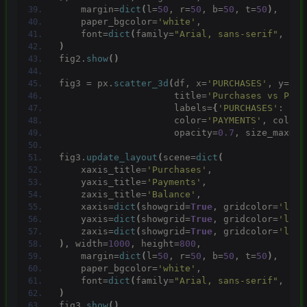
    margin=
dict
(
l=
50
, r=
50
, b=
50
, t=
50
)
,
    paper_bgcolor=
'white'
,
    font=
dict
(
family=
"Arial, sans-serif"
, siz
)
fig2.
show
()
fig3 = px.
scatter_3d
(
df, x=
'PURCHASES'
, y=
'PA
                     title=
'Purchases vs Paym
                     labels=
{
'PURCHASES'
: 
'Pu
                     color=
'PAYMENTS'
, color_
                     opacity=
0.7
, size_max=
10
fig3.
update_layout
(
scene=
dict
(
    xaxis_title=
'Purchases'
,
    yaxis_title=
'Payments'
,
    zaxis_title=
'Balance'
,
    xaxis=
dict
(
showgrid=
True
, gridcolor=
'ligh
    yaxis=
dict
(
showgrid=
True
, gridcolor=
'ligh
    zaxis=
dict
(
showgrid=
True
, gridcolor=
'ligh
)
, width=
1000
, height=
800
,
    margin=
dict
(
l=
50
, r=
50
, b=
50
, t=
50
)
,
    paper_bgcolor=
'white'
,
    font=
dict
(
family=
"Arial, sans-serif"
, siz
)
fig3.
show
()