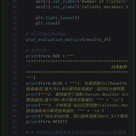
    axs
[
2
]
.
set_xlabel
(
'Number of Clusters'
)
    axs
[
2
]
.
set_ylabel
(
'Calinski Harabasz Scor
    plt.
tight_layout
()
    plt.
show
()
# 画出可视化评价指标
plot_evaluation_metrics
(
results_df
)
# 总结结果
print
(
Fore.RED + 
"""
*********************************************
                                   结果解释：
*********************************************
"""
)
print
(
Fore.BLUE + 
"""1. 轮廓系数(Silhouett
数值越高(最大为1)表示聚类效果越好，簇间区分越明显。"""
print
(
"""2. 戴维森堡丁指数(Davies-Bouldin 
数值越低(最小为0)表示聚类质量越好。"""
 + 
'\n'
)
print
(
"""3. 卡林斯基-哈拉巴斯指数(Calinski-Ha
数值越高表示聚类效果越好。"""
 + 
'\n'
)
print
(
f
"综合评估结果，我们最终选择{best_k}个聚类方案
print
(
Fore.RESET
)
# # 使用选定的聚类数和初始化方法执行Spectral聚类