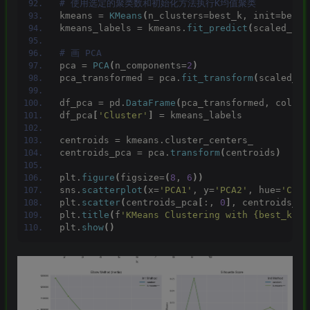
# 使用选定的聚类数和初始化方法执行K均值聚类
kmeans = 
KMeans
(
n_clusters=best_k, init=best_
kmeans_labels = kmeans.
fit_predict
(
scaled_fea
# 画 PCA
pca = 
PCA
(
n_components=
2
)
pca_transformed = pca.
fit_transform
(
scaled_fe
df_pca = pd.
DataFrame
(
pca_transformed, column
df_pca
[
'Cluster'
]
 = kmeans_labels
centroids = kmeans.cluster_centers_
centroids_pca = pca.
transform
(
centroids
)
plt.
figure
(
figsize=
(
8
, 
6
))
sns.
scatterplot
(
x=
'PCA1'
, y=
'PCA2'
, hue=
'Clus
plt.
scatter
(
centroids_pca
[
:, 
0
]
, centroids_pc
plt.
title
(
f
'KMeans Clustering with {best_k} C
plt.
show
()