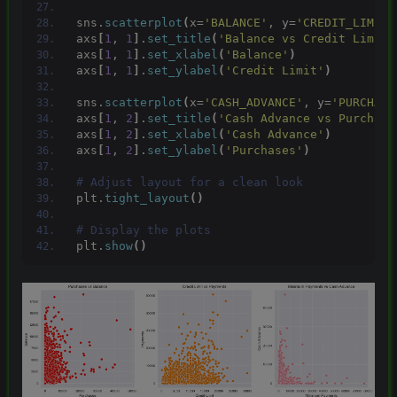
sns.
scatterplot
(
x=
'BALANCE'
, y=
'CREDIT_LIMIT'
axs
[
1
, 
1
]
.
set_title
(
'Balance vs Credit Limit'
axs
[
1
, 
1
]
.
set_xlabel
(
'Balance'
)
axs
[
1
, 
1
]
.
set_ylabel
(
'Credit Limit'
)
sns.
scatterplot
(
x=
'CASH_ADVANCE'
, y=
'PURCHASE
axs
[
1
, 
2
]
.
set_title
(
'Cash Advance vs Purchase
axs
[
1
, 
2
]
.
set_xlabel
(
'Cash Advance'
)
axs
[
1
, 
2
]
.
set_ylabel
(
'Purchases'
)
# Adjust layout for a clean look
plt.
tight_layout
()
# Display the plots
plt.
show
()