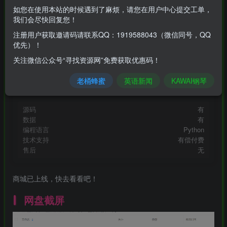
12
限时特惠
如您在使用本站的时候遇到了麻烦，请您在用户中心提交工单，
30
￥
￥
我们会尽快回复您！
免费
免费
黄金会员
钻石会员
注册用户获取邀请码请联系QQ：1919588043（微信同号，QQ
优先）！
立即购买
关注微信公众号“寻找资源网”免费获取优惠码！
您当前未登录！建议登陆后购买，可保存购买订单
老桶蜂蜜
英语新闻
KAWAI钢琴
seekresource@163.com
1919588043
QQ1919588043
寻找资源网
微信小店：寻网百货
源码
有
数据
有
编程语言
Python
技术支持
有偿付费
售后
无
商城已上线，快去看看吧！
网盘截屏