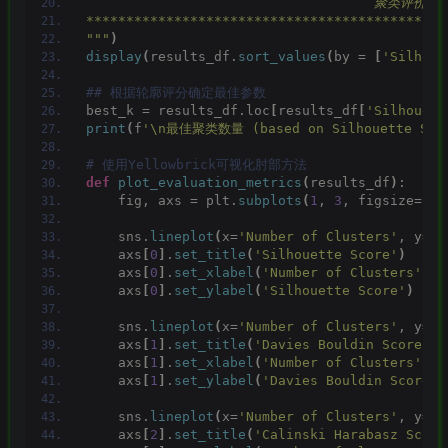
                                    聚类评价指
*********************************************
"""
)
display
(
results_df.
sort_values
(
by = 
[
'Silhoue
## 根据轮廓评分确定最佳参数
best_k = results_df.loc
[
results_df
[
'Silhouett
print
(
f
'\n最佳聚类数量 (based on Silhouette Scor
# 使用Yellowbrick可视化肘部方法
def
plot_evaluation_metrics
(
results_df
)
:
    fig, axs = plt.
subplots
(
1
, 
3
, figsize=
(
18
    sns.
lineplot
(
x=
'Number of Clusters'
, y=
'S
    axs
[
0
]
.
set_title
(
'Silhouette Score'
)
    axs
[
0
]
.
set_xlabel
(
'Number of Clusters'
)
    axs
[
0
]
.
set_ylabel
(
'Silhouette Score'
)
    sns.
lineplot
(
x=
'Number of Clusters'
, y=
'D
    axs
[
1
]
.
set_title
(
'Davies Bouldin Score'
)
    axs
[
1
]
.
set_xlabel
(
'Number of Clusters'
)
    axs
[
1
]
.
set_ylabel
(
'Davies Bouldin Score'
)
    sns.
lineplot
(
x=
'Number of Clusters'
, y=
'C
    axs
[
2
]
.
set_title
(
'Calinski Harabasz Score