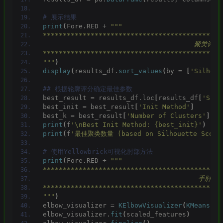
# 展示结果
print
(
Fore.RED + 
"""
*********************************************
                                      聚类评
*********************************************
"""
)
display
(
results_df.
sort_values
(
by = 
[
'Silhoue
## 根据轮廓评分确定最佳参数
best_result = results_df.loc
[
results_df
[
'Silh
best_init = best_result
[
'Init Method'
]
best_k = best_result
[
'Number of Clusters'
]
print
(
f
'\nBest Init Method: {best_init}'
)
print
(
f
'最佳聚类数量 (based on Silhouette Score)
# 使用Yellowbrick可视化肘部方法
print
(
Fore.RED + 
"""
*********************************************
                                       手
*********************************************
"""
)
elbow_visualizer = 
KElbowVisualizer
(
KMeans
(
in
elbow_visualizer.
fit
(
scaled_features
)