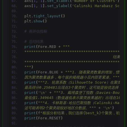
axs
[
1
, 
1
]
.
set_xlabel
(
'Number of Clusters'
)
axs
[
1
, 
1
]
.
set_ylabel
(
'Calinski Harabasz Score
plt.
tight_layout
()
plt.
show
()
# 画评估指标
# 总结结果
print
(
Fore.RED + 
"""
*********************************************
                                       结果解
*********************************************
"""
)
print
(
Fore.BLUE + 
"""1. 随着聚类数量的增加，惯性（
因为聚类数量越多，每个簇的规模越小且内部更紧凑。"""
 + 
print
(
"""2. 轮廓系数（Silhouette Score）在
最高得分0.250481出现在3个聚类时，这可能是较优选择，
print
(
'\n'
 + 
"""3. 戴维森堡丁指数（Davies-Bould
最低值1.349645（数值越低表示聚类效果越好）出现在10个聚
print
(
"""4. 卡林斯基-哈拉巴斯指数（Calinski-Ha
这可能表明2个聚类能较好地区分数据。"""
 + 
'\n'
)
print
(
f
"根据分析结果，我们选择{best_k}个聚类，初始化方法
print
(
Fore.RESET
)