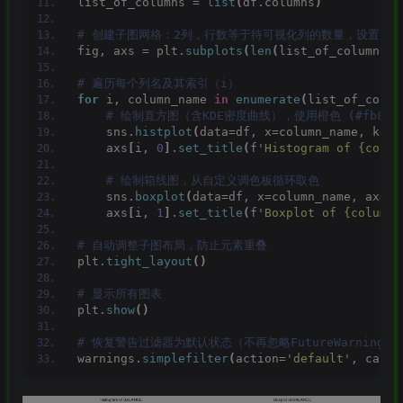
list_of_columns = 
list
(
df.columns
)
# 创建子图网格：2列，行数等于待可视化列的数量，设置画布大小
fig, axs = plt.
subplots
(
len
(
list_of_columns
)
,
# 遍历每个列名及其索引（i）
for
 i, column_name 
in
enumerate
(
list_of_colum
 # 绘制直方图（含KDE密度曲线），使用橙色 (#fb850
    sns.
histplot
(
data=df, x=column_name, kde=
    axs
[
i, 
0
]
.
set_title
(
f
'Histogram of {colum
 # 绘制箱线图，从自定义调色板循环取色
    sns.
boxplot
(
data=df, x=column_name, ax=ax
    axs
[
i, 
1
]
.
set_title
(
f
'Boxplot of {column_
# 自动调整子图布局，防止元素重叠
plt.
tight_layout
()
# 显示所有图表
plt.
show
()
# 恢复警告过滤器为默认状态（不再忽略FutureWarning）
warnings.
simplefilter
(
action=
'default'
, categ