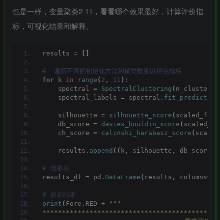
也是一样，变量聚类2-11，看看哪个效果最好，计算评价指
标，可视化结果和解释。
results = 
[]
#  遍历不同的初始化方法和聚类数量以评估指标
for
 k 
in
range
(
2
, 
11
)
:
    spectral = 
SpectralClustering
(
n_clusters=
    spectral_labels = spectral.
fit_predict
(
sc
    silhouette = 
silhouette_score
(
scaled_feat
    db_score = 
davies_bouldin_score
(
scaled_fe
    ch_score = 
calinski_harabasz_score
(
scaled
    results.
append
((
k, silhouette, db_score, 
# 结果表
results_df = pd.
DataFrame
(
results, columns=
[
'
# 展示结果
print
(
Fore.RED + 
"""
*********************************************