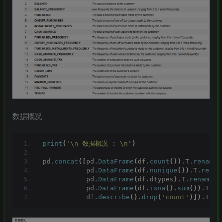
数据概况
print
(
'\n 数据概况 : \n'
)
pd.
concat
([
pd.
DataFrame
(
df.
count
())
.T.
rename
(
           pd.
DataFrame
(
df.
nunique
())
.T.
renam
           pd.
DataFrame
(
df.dtypes
)
.T.
rename
(
i
           pd.
DataFrame
(
df.
isna
()
.
sum
())
.T.
re
           df.
describe
()
.
drop
(
'count'
)])
.T