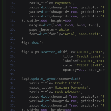
    zaxis_title=
'Payments'
,
    xaxis=
dict
(
showgrid=
True
, gridcolor=
'ligh
    yaxis=
dict
(
showgrid=
True
, gridcolor=
'ligh
    zaxis=
dict
(
showgrid=
True
, gridcolor=
'ligh
)
, width=
1000
, height=
800
,
    margin=
dict
(
l=
50
, r=
50
, b=
50
, t=
50
)
,
    paper_bgcolor=
'white'
,
    font=
dict
(
family=
"Arial, sans-serif"
, siz
)
fig1.
show
()
fig2 = px.
scatter_3d
(
df, x=
'CREDIT_LIMIT'
, y=
                     title=
'Credit Limit vs M
                     labels=
{
'CREDIT_LIMIT'
: 
                     color=
'CREDIT_LIMIT'
, co
                     opacity=
0.7
, size_max=
10
fig2.
update_layout
(
scene=
dict
(
    xaxis_title=
'Credit Limit'
,
    yaxis_title=
'Minimum Payments'
,
    zaxis_title=
'Cash Advance'
,
    xaxis=
dict
(
showgrid=
True
, gridcolor=
'ligh
    yaxis=
dict
(
showgrid=
True
, gridcolor=
'ligh
    zaxis=
dict
(
showgrid=
True
, gridcolor=
'ligh
)
, width=
1000
, height=
800
,