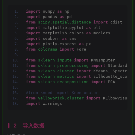
import
 numpy 
as
 np
import
 pandas 
as
 pd
from 
scipy.spatial.distance
 import
 cdist
import
 matplotlib.pyplot 
as
 plt
import
 matplotlib.colors 
as
 mcolors
import
 seaborn 
as
 sns
import
 plotly.express 
as
 px
from 
colorama
 import
 Fore
from 
sklearn.impute
 import
 KNNImputer
from 
sklearn.preprocessing
 import
 StandardSca
from 
sklearn.cluster
 import
 KMeans, SpectralC
from 
sklearn.metrics
 import
 silhouette_score,
from 
sklearn.decomposition
 import
 PCA
#from kneed import KneeLocator
from 
yellowbrick.cluster
 import
 KElbowVisuali
import
 warnings
2 – 导入数据