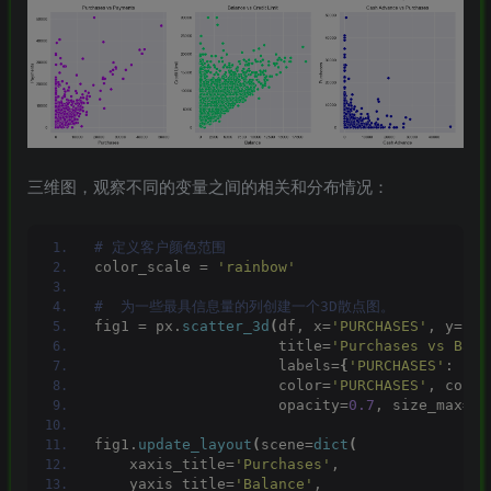
三维图，观察不同的变量之间的相关和分布情况：
# 定义客户颜色范围
color_scale = 
'rainbow'
#  为一些最具信息量的列创建一个3D散点图。
fig1 = px.
scatter_3d
(
df, x=
'PURCHASES'
, y=
'BA
                     title=
'Purchases vs Bala
                     labels=
{
'PURCHASES'
: 
'Pu
                     color=
'PURCHASES'
, color
                     opacity=
0.7
, size_max=
10
fig1.
update_layout
(
scene=
dict
(
    xaxis_title=
'Purchases'
,
    yaxis_title=
'Balance'
,