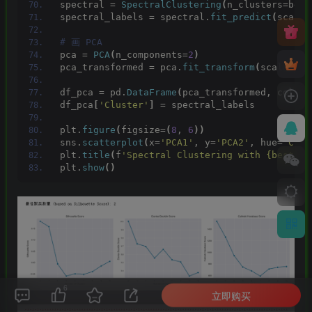
spectral = 
SpectralClustering
(
n_clusters=best
spectral_labels = spectral.
fit_predict
(
scaled
# 画 PCA
pca = 
PCA
(
n_components=
2
)
pca_transformed = pca.
fit_transform
(
scaled_fe
df_pca = pd.
DataFrame
(
pca_transformed, column
df_pca
[
'Cluster'
]
 = spectral_labels
plt.
figure
(
figsize=
(
8
, 
6
))
sns.
scatterplot
(
x=
'PCA1'
, y=
'PCA2'
, hue=
'Clus
plt.
title
(
f
'Spectral Clustering with {best_k}
plt.
show
()
6
立即购买