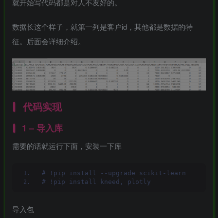
就开始写代码都是对人不友好的。
数据长这个样子，就第一列是客户id，其他都是数据的特
征。后面会详细介绍。
MAHA雅马
破壁机家用低
此极AI时间宝
YAMAHA雅马
3X仿象牙
音破壁机
机器人小初高
哈W3AWn哑
键黑檀木黑
1.75L大容量
学习管理神器
光原木色W系
客厅三角钢
多功能豆浆料
列顶配旗舰款
168000
299
299
38700
￥
￥
￥
琴
理榨汁机新款
欧洲古典风格
指乎
鹿头
小打
指乎
00
￥0.00
￥1.00
￥1.00
高端实木钢琴
乐器
蛇
小闹
乐器
代码实现
1 – 导入库
需要的话就运行下面，安装一下库
# !pip install --upgrade scikit-learn
# !pip install kneed, plotly
导入包