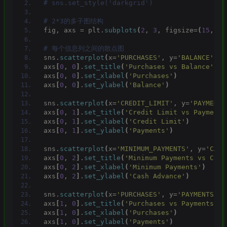
# sns.set_style('darkgrid')
# 2*3的多子图结构
fig, axs = plt.
subplots
(
2
, 
3
, figsize=
(
15
, 
10
# 每个信息列之间的散点图
sns.
scatterplot
(
x=
'PURCHASES'
, y=
'BALANCE'
, d
axs
[
0
, 
0
]
.
set_title
(
'Purchases vs Balance'
)
axs
[
0
, 
0
]
.
set_xlabel
(
'Purchases'
)
axs
[
0
, 
0
]
.
set_ylabel
(
'Balance'
)
sns.
scatterplot
(
x=
'CREDIT_LIMIT'
, y=
'PAYMENTS
axs
[
0
, 
1
]
.
set_title
(
'Credit Limit vs Payments
axs
[
0
, 
1
]
.
set_xlabel
(
'Credit Limit'
)
axs
[
0
, 
1
]
.
set_ylabel
(
'Payments'
)
sns.
scatterplot
(
x=
'MINIMUM_PAYMENTS'
, y=
'CASH
axs
[
0
, 
2
]
.
set_title
(
'Minimum Payments vs Cash
axs
[
0
, 
2
]
.
set_xlabel
(
'Minimum Payments'
)
axs
[
0
, 
2
]
.
set_ylabel
(
'Cash Advance'
)
sns.
scatterplot
(
x=
'PURCHASES'
, y=
'PAYMENTS'
, 
axs
[
1
, 
0
]
.
set_title
(
'Purchases vs Payments'
)
axs
[
1
, 
0
]
.
set_xlabel
(
'Purchases'
)
axs
[
1
, 
0
]
.
set_ylabel
(
'Payments'
)