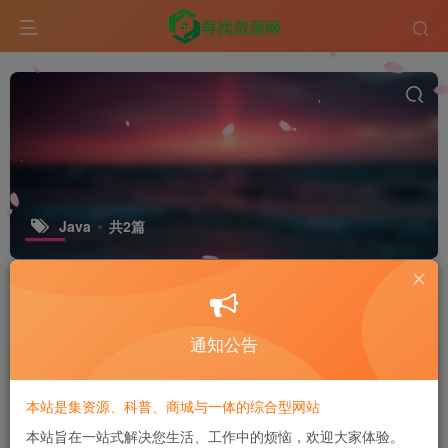
Java
共2篇
标签
GitHub
ESP32
排序
更新
浏览
点赞
评论
通知公告
一套基于 Java 开源、功能强大、易于
扩展的内容管理系统（CMS）
本站是集资源、科普、商城与一体的综合型网站
付费资源
10
科学技术
￥
本站旨在一站式解决您生活、工作中的烦恼，欢迎大家体验。
10个月前
13