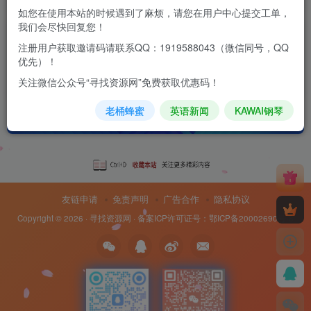
如您在使用本站的时候遇到了麻烦，请您在用户中心提交工单，
我们会尽快回复您！
无需OCR，直接pdf电子发票识别
注册用户获取邀请码请联系QQ：1919588043（微信同号，QQ
优先）！
付费资源
10
科学技术
￥
关注微信公众号“寻找资源网”免费获取优惠码！
11个月前
15
老桶蜂蜜
英语新闻
KAWAI钢琴
友链申请
免责声明
广告合作
隐私协议
Copyright © 2026 ·
寻找资源网
· 备案ICP许可证号：
鄂ICP备20002690号-8