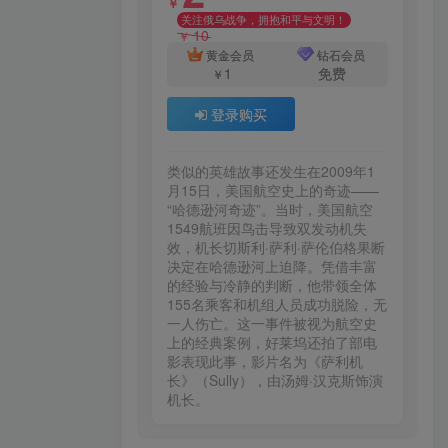
￥
关注俄乌战争，拥抱和平与文明！
10
￥
黄金会员
钻石会员
1
免费
￥
登录购买
类似的英雄故事还发生在2009年1
月15日，美国航空史上的奇迹——
“哈德逊河奇迹”。当时，美国航空
1549航班因鸟击导致双发动机失
效，机长切斯利·萨利·萨伦伯格果断
决定在哈德逊河上迫降。凭借丰富
的经验与冷静的判断，他带领全体
155名乘客和机组人员成功脱险，无
一人伤亡。这一事件被视为航空史
上的经典案例，好莱坞还拍了部电
影表现此事，影片名为《萨利机
长》（Sully），由汤姆·汉克斯饰演
机长。