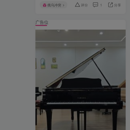
俄乌冲突
评分
1
分享
广告位