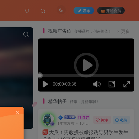
发布
开通会员
视频广告位
传播品牌，创造价值！
更多
精华帖子
精华，是精华啊！
一口深井
良好 · 560
关注
私信
1年前发布
104次阅读
大瓜！男教授被举报诱导男学生发生
精
关系！118页举报资料曝光