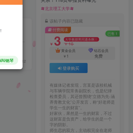
北京理工大学
该帖子内容已隐藏
付费阅读
！
已售 1
3
大学教授男同通杀啊！
农民医保暴涨40倍，因为通货膨胀，还是医保商业化，超出农民支付能力。（一）通货膨胀新农合试点从2003年开始，但在全国普及是2009年，在2003-2006年期间个人最低缴纳费用是10元，到2007-2010年...
10
￥
￥
黄金会员
钻石会员
1
免费
￥
WAI钢琴
0
93
12
登录购买
有媒体记者发现，宫某是该校机械
与车辆学院常务副院长，也是纪律
检查委员，其还曾围绕“立德为先-涵
养青教文化”公开发言，称“好老师是
学生一生的财富”。

好家伙，果然是一生的财富，不过
这财富是负资产，给学生的是一个
字的阴影。

师生恋的双方，主动权完全在老师