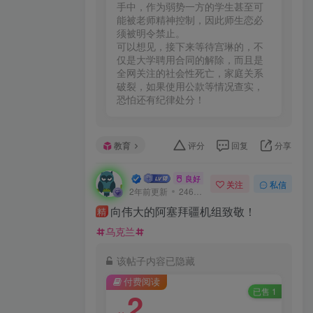
手中，作为弱势一方的学生甚至可
能被老师精神控制，因此师生恋必
须被明令禁止。

可以想见，接下来等待宫琳的，不
仅是大学聘用合同的解除，而且是
全网关注的社会性死亡，家庭关系
破裂，如果使用公款等情况查实，
恐怕还有纪律处分！
教育
评分
回复
分享
一口深井
良好 · 560
关注
私信
2年前更新
246次阅读
向伟大的阿塞拜疆机组致敬！
精
乌克兰
该帖子内容已隐藏
付费阅读
已售 1
2