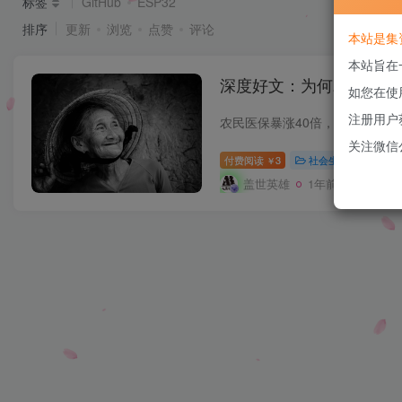
标签
GitHub
ESP32
排序
更新
浏览
点赞
评论
本站是集
本站旨在
深度好文：为何农民医保
如您在使
注册用户
关注微信
付费阅读
3
社会生活
￥
盖世英雄
1年前