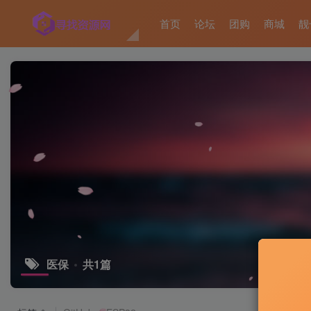
首页
论坛
团购
商城
靓
医保
共1篇