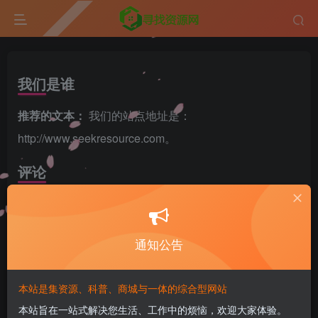
我们是谁
推荐的文本：
我们的站点地址是：
http://www.seekresource.com。
评论
推荐的文本：
当访客留下评论时，我们会收集评论表单
所显示的数据，和访客的 IP 地址及浏览器的 User-Agent
通知公告
字符串来帮助检查垃圾评论。
由您的电子邮箱地址所生成的匿名化字符串（又称为哈
本站是集资源、科普、商城与一体的综合型网站
希）可能会被提供给 Gravatar 服务确认您是否有使用该
本站旨在一站式解决您生活、工作中的烦恼，欢迎大家体验。