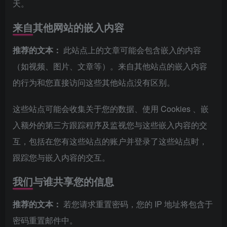
天。
来自其他网站的嵌入内容
-
推荐的文本：
此站点上的文章可能会包含嵌入的内容
idgets/widgets-
（如视频、图片、文章等）。来自其他站点的嵌入内容
团购中
的行为和您直接访问这些其他站点没有区别。
这些站点可能会收集关于您的数据、使用 Cookies 、嵌
入额外的第三方跟踪程序及监视您与这些嵌入内容的交
MAHA雅马
破壁机家用低
贵州深山老林
此极AI时间宝
互，包括在您有这些站点的账户并登录了这些站点时，
3X仿象牙
音破壁机
农家野生纯天
机器人小初高
跟踪您与嵌入内容的交互。
键黑檀木黑
1.75L大容量
然放养老桶蜂
学习管理神器
客厅三角钢
多功能豆浆料
蜜
168000
299
168
299
￥
￥
￥
琴
理榨汁机新款
我们与谁共享您的信息
指乎
鹿头
陈家
小打
00
￥0.00
￥0.00
￥1.00
乐器
蛇
客栈
小闹
推荐的文本：
若您请求重置密码，您的 IP 地址将包含于
密码重置邮件中。