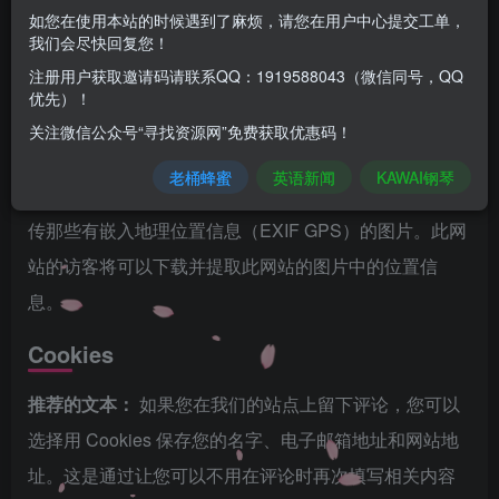
服务。 Gravatar 服务的隐私政策在此：
如您在使用本站的时候遇到了麻烦，请您在用户中心提交工单，
我们会尽快回复您！
https://automattic.com/privacy/。在您的评论获批准后，
注册用户获取邀请码请联系QQ：1919588043（微信同号，QQ
您的资料图片将在您的评论旁公开展示。
优先）！
关注微信公众号“寻找资源网”免费获取优惠码！
媒体
老桶蜂蜜
英语新闻
KAWAI钢琴
推荐的文本：
如果您向此网站上传图片，您应当避免上
传那些有嵌入地理位置信息（EXIF GPS）的图片。此网
站的访客将可以下载并提取此网站的图片中的位置信
息。
Cookies
推荐的文本：
如果您在我们的站点上留下评论，您可以
选择用 Cookies 保存您的名字、电子邮箱地址和网站地
址。这是通过让您可以不用在评论时再次填写相关内容