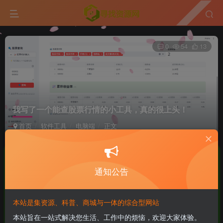
0
54
13
我写了一个能查股票行情的小工具，真的很上头！
首页
软件工具
电脑端
正文
软件侠
极好 · 1000
UID:7
关注
私信
11个月前更新
通知公告
付费资源
本站是集资源、科普、商城与一体的综合型网站
我写了一个能查股票行情的小工具，真的很上头！
本站旨在一站式解决您生活、工作中的烦恼，欢迎大家体验。
此内容为付费资源，请付费后查看