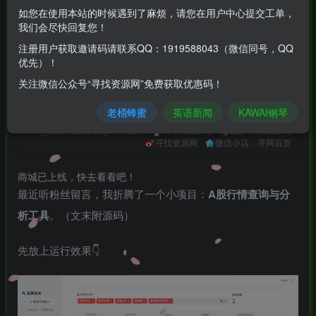
10
如您在使用本站的时候遇到了麻烦，请您在用户中心提交工单，
我们会尽快回复您！
￥
注册用户获取邀请码请联系QQ：1919588043（微信同号，QQ
5
免费
黄金会员
￥
钻石会员
优先）！
立即购买
关注微信公众号“寻找资源网”免费获取优惠码！
您当前未登录！建议登陆后购买，可保存购买订单
老桶蜂蜜
英语新闻
KAWAI钢琴
seekresource@163.com
1919588043
QQ1919588043
寻找资源网
微信小店：寻网百货
商城已上线，快去看看吧！
最近听粉丝留言，我折腾了一个小项目：
A股行情查询与分
析工具
。（文末附源码）
先放上运行效果👇