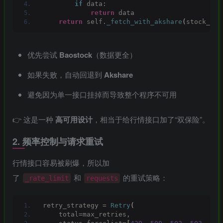
if
 data:
return
 data
return
 self.
_fetch_with_akshare
(
stock_cod
-
idgets/widgets-
优先尝试
Baostock
（数据更全）
如果失败，自动回退到
Akshare
团购中
避免因为单一接口挂掉而导致整个程序不可用
👉 这是一种
高可用设计
，相当于给行情接口加了“双保险”。
MAHA雅马
破壁机家用低
此极AI时间宝
YAMAHA雅马
2.
频率控制与请求重试
3X仿象牙
音破壁机
机器人小初高
哈W3AWn哑
键黑檀木黑
1.75L大容量
学习管理神器
光原木色W系
行情接口容易被刷爆，所以加
客厅三角钢
多功能豆浆料
列顶配旗舰款
168000
299
299
38700
￥
￥
￥
琴
理榨汁机新款
欧洲古典风格
了
和
的重试策略：
_rate_limit
requests
指乎
鹿头
小打
指乎
00
￥0.00
￥1.00
￥1.00
高端实木钢琴
乐器
蛇
小闹
乐器
retry_strategy = 
Retry
(
    total=max_retries,