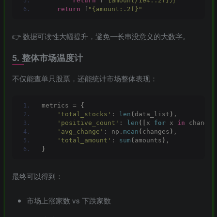
return
 f
"{amount/1e4:.2f}万"
return
 f
"{amount:.2f}"
👉 数据可读性大幅提升，避免一长串没意义的大数字。
5.
整体市场温度计
不仅能查单只股票，还能统计市场整体表现：
metrics = 
{
'total_stocks'
: 
len
(
data_list
)
,
'positive_count'
: 
len
([
x 
for
 x 
in
 changes
'avg_change'
: np.
mean
(
changes
)
,
'total_amount'
: 
sum
(
amounts
)
,
}
最终可以得到：
市场上涨家数 vs 下跌家数