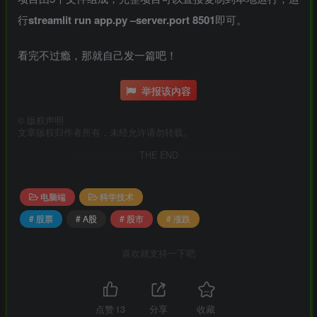
行
streamlit run app.py –server.port 8501
即可。
看完不过瘾，那就自己发一篇吧！
举报该内容
©
版权声明
文章版权归作者所有，未经允许请勿转载。
THE END
电脑端
科学技术
# 股票
# A股
# 股市
# 涨跌
喜欢就支持一下吧
点赞
13
分享
收藏