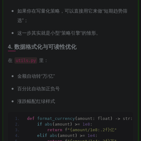
如果你在写量化策略，可以直接用它来做“短期趋势筛
选”；
这一步其实就是小型“策略引擎”的雏形。
4.
数据格式化与可读性优化
在
里：
utils.py
金额自动转“万/亿”
百分比自动加正负号
涨跌幅配红绿样式
def
format_currency
(
amount: float
)
 -
>
 str:
if
abs
(
amount
)
>
= 
1e8
:
return
 f
"{amount/1e8:.2f}亿"
elif
abs
(
amount
)
>
= 
1e4
: