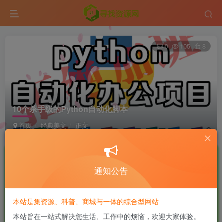
0
105
8
10个杀手级的Python自动化脚本
首页
经典美文
正文
一口深井
良好 · 560
UID:2
关注
私信
2年前更新
通知公告
付费阅读
本站是集资源、科普、商城与一体的综合型网站
10个杀手级的Python自动化脚本
本站旨在一站式解决您生活、工作中的烦恼，欢迎大家体验。
此内容为付费阅读，请付费后查看