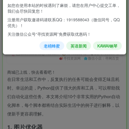
3
如您在使用本站的时候遇到了麻烦，请您在用户中心提交工单，
我们会尽快回复您！
￥
注册用户获取邀请码请联系QQ：1919588043（微信同号，QQ
2
1
黄金会员
￥
钻石会员
￥
优先）！
立即购买
关注微信公众号“寻找资源网”免费获取优惠码！
您当前未登录！建议登陆后购买，可保存购买订单
老桶蜂蜜
英语新闻
KAWAI钢琴
seekresource@163.com
1919588043
QQ1919588043
寻找资源网
微信小店：寻网百货
商城已上线，快去看看吧！
在日常生活和工作中，反复执行的任务可能会变得乏味且耗
时。幸运的是，Python提供了强大的库和工具，可以帮助我
们自动化这些任务。本文将介绍10个非常实用的Python自动
化脚本，每个脚本都将结合实际生活中的例子进行解释，以
便新手更容易理解。
1. 图片优化器