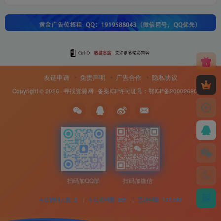
友链申请
免责声明
广告合作
隐私协议
Copyright © 2026 ·
寻找资源网
· 备案ICP许可证号：
鄂ICP备20002690号-8
扫码加QQ群
扫码加微信
今日访问人数
|
今日访问量
|
总访问量
2
255
117,193