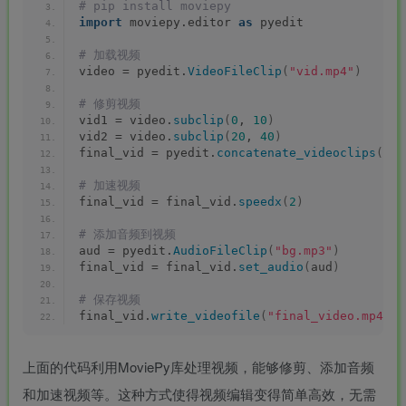
# pip install moviepy
import
 moviepy.editor 
as
 pyedit
# 加载视频
video = pyedit.
VideoFileClip
(
"vid.mp4"
)
# 修剪视频
-
vid1 = video.
subclip
(
0
, 
10
)
idgets/widgets-
vid2 = video.
subclip
(
20
, 
40
)
final_vid = pyedit.
concatenate_videoclips
([
vi
团购中
# 加速视频
final_vid = final_vid.
speedx
(
2
)
# 添加音频到视频
aud = pyedit.
AudioFileClip
(
"bg.mp3"
)
final_vid = final_vid.
set_audio
(
aud
)
MAHA雅马
破壁机家用低
贵州深山老林
此极AI时间宝
3X仿象牙
音破壁机
农家野生纯天
机器人小初高
# 保存视频
键黑檀木黑
1.75L大容量
然放养老桶蜂
学习管理神器
final_vid.
write_videofile
(
"final_video.mp4"
)
客厅三角钢
多功能豆浆料
蜜
168000
299
168
299
￥
￥
￥
琴
理榨汁机新款
指乎
鹿头
陈家
小打
上面的代码利用MoviePy库处理视频，能够修剪、添加音频
00
￥0.00
￥0.00
￥1.00
乐器
蛇
客栈
小闹
和加速视频等。这种方式使得视频编辑变得简单高效，无需