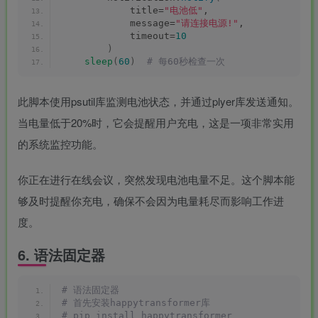
            title=
"电池低"
,
            message=
"请连接电源!"
,
            timeout=
10
)
sleep
(
60
)
 # 每60秒检查一次
此脚本使用psutil库监测电池状态，并通过plyer库发送通知。
当电量低于20%时，它会提醒用户充电，这是一项非常实用
的系统监控功能。
你正在进行在线会议，突然发现电池电量不足。这个脚本能
够及时提醒你充电，确保不会因为电量耗尽而影响工作进
度。
6. 语法固定器
# 语法固定器
# 首先安装happytransformer库
# pip install happytransformer