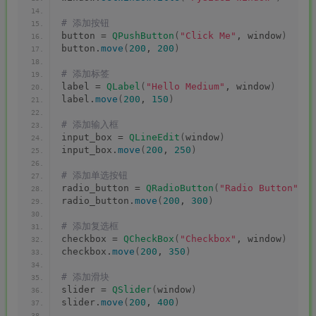
# 添加按钮
button = 
QPushButton
(
"Click Me"
, window
)
button.
move
(
200
, 
200
)
# 添加标签
label = 
QLabel
(
"Hello Medium"
, window
)
label.
move
(
200
, 
150
)
# 添加输入框
input_box = 
QLineEdit
(
window
)
input_box.
move
(
200
, 
250
)
# 添加单选按钮
radio_button = 
QRadioButton
(
"Radio Button"
, w
radio_button.
move
(
200
, 
300
)
# 添加复选框
checkbox = 
QCheckBox
(
"Checkbox"
, window
)
checkbox.
move
(
200
, 
350
)
# 添加滑块
slider = 
QSlider
(
window
)
slider.
move
(
200
, 
400
)