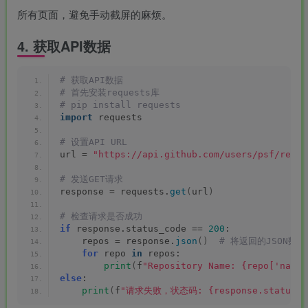
所有页面，避免手动截屏的麻烦。
4. 获取API数据
# 获取API数据
# 首先安装requests库
# pip install requests
import
 requests
# 设置API URL
url = 
"https://api.github.com/users/psf/repos
# 发送GET请求
response = requests.
get
(
url
)
# 检查请求是否成功
if
 response.status_code == 
200
:
    repos = response.
json
()
 # 将返回的JSON数据
for
 repo 
in
 repos:
print
(
f
"Repository Name: {repo['name'
else
:
print
(
f
"请求失败，状态码: {response.status_c