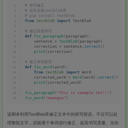
# 拼写修正
# 首先安装textblob库
# pip install textblob
from 
textblob
 import
 TextBlob
# 修正段落拼写
def
fix_paragraph
(
paragraph
)
:
    sentence = 
TextBlob
(
paragraph
)
    correction = sentence.
correct
()
print
(
correction
)
# 修正单词拼写
def
fix_word
(
word
)
:
from 
textblob
 import
 Word
    corrected_word = 
Word
(
word
)
.
correct
()
print
(
corrected_word
)
fix_paragraph
(
"This is sammple tet!!"
)
fix_word
(
"maangoo"
)
该脚本利用TextBlob库修正文本中的拼写错误。不仅可以处
理整段文字，还能逐个单词进行修正，提高书写质量。当你