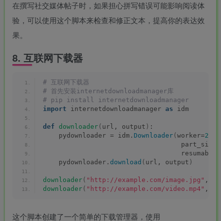
在撰写社交媒体帖子时，如果担心拼写错误可能影响阅读体
验，可以使用这个脚本来检查和修正文本，提高你的表达效
果。
8. 互联网下载器
# 互联网下载器
# 首先安装internetdownloadmanager库
# pip install internetdownloadmanager
import
 internetdownloadmanager 
as
 idm
def
downloader
(
url, output
)
:
    pydownloader = idm.
Downloader
(
worker=
20
,
                                   part_size=
                                   resumable=
    pydownloader.
download
(
url, output
)
downloader
(
"http://example.com/image.jpg"
, 
"i
downloader
(
"http://example.com/video.mp4"
, 
"v
这个脚本创建了一个简单的下载管理器，使用