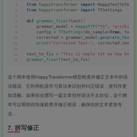
from 
happytransformer
 import
 HappyTextToText 
from 
happytransformer
 import
 TTSettings
def
grammar_fixer
(
text
)
:
    grammar_model = 
HappyTTT
(
"T5"
, 
"prithivid
    config = 
TTSettings
(
do_sample=
True
, top_k
    corrected = grammar_model.
generate_text
(
t
print
(
"Corrected Text:"
, corrected.text
)
text_to_fix = 
"This is smple tet we how know 
grammar_fixer
(
text_to_fix
)
这个脚本使用HappyTransformer模型检查并修正文本中的语
法错误。它利用机器学习算法来识别并纠正错误，使写作更
加流畅。如果你在撰写一篇文章但对语法不太自信，这个脚
本可以帮助你快速检查并修正错误，确保你的文本更加专
业。
7. 拼写修正