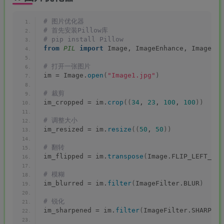
# 图片优化器
# 首先安装Pillow库
# pip install Pillow
from 
PIL
 import
 Image, ImageEnhance, ImageFil
# 打开一张图片
im = Image.
open
(
"Image1.jpg"
)
# 裁剪
im_cropped = im.
crop
((
34
, 
23
, 
100
, 
100
))
# 调整大小
im_resized = im.
resize
((
50
, 
50
))
# 翻转
im_flipped = im.
transpose
(
Image.FLIP_LEFT_RIG
# 模糊
im_blurred = im.
filter
(
ImageFilter.BLUR
)
# 锐化
im_sharpened = im.
filter
(
ImageFilter.SHARPEN
)