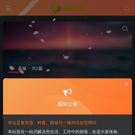
县城
共2篇
标签
GitHub
ESP32
排序
更新
浏览
点赞
评论
通知公告
不少县城少妇圈子挺乱…
本站是集资源、科普、商城与一体的综合型网站
社会生活
本站旨在一站式解决您生活、工作中的烦恼，欢迎大家体验。
6个月前
6