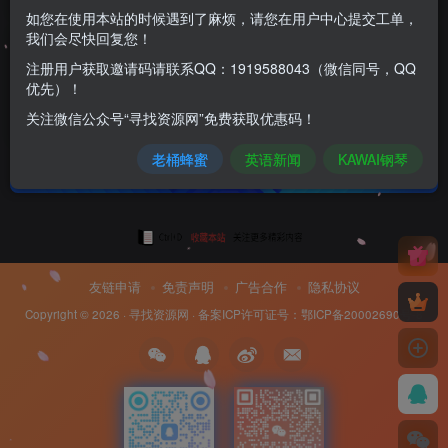
如您在使用本站的时候遇到了麻烦，请您在用户中心提交工单，
我们会尽快回复您！
我在县城往欧洲卖棺材，暴利中的暴利
注册用户获取邀请码请联系QQ：1919588043（微信同号，QQ
优先）！
商业经济
社会生活
关注微信公众号“寻找资源网”免费获取优惠码！
1年前
15
老桶蜂蜜
英语新闻
KAWAI钢琴
友链申请
免责声明
广告合作
隐私协议
Copyright © 2026 ·
寻找资源网
· 备案ICP许可证号：
鄂ICP备20002690号-8